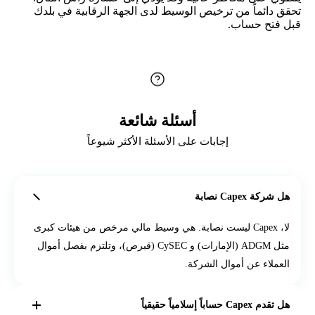
تحقق دائماً من ترخيص الوسيط لدى الجهة الرقابية في بلدك
قبل فتح حساب.
أسئلة شائعة
إجابات على الأسئلة الأكثر شيوعاً
هل شركة Capex نصابة
لا، Capex ليست نصابة. هي وسيط مالي مرخص من هيئات كبرى
مثل ADGM (الإمارات) و CySEC (قبرص)، وتلتزم بفصل أموال
العملاء عن أموال الشركة.
هل تقدم Capex حساباً إسلامياً حقيقياً