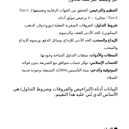
التنظيم والترخيص:
التحقق من الجهات الرقابية وتصنيفها (Tier‑1 /
Tier‑2 / محلي) — 4 ترخيص موثّق أدناه.
شروط التداول:
الفروقات السعرية الفعلية (يورو/دولار، الذهب،
البيتكوين)، الحد الأدنى للعقد، والرسوم.
الإيداع والسحب:
الحد الأدنى للإيداع، وسائل الدفع، ورسوم الإيداع
والسحب.
المنصّات والأدوات:
منصّات التداول المتاحة وجودتها.
الحساب الإسلامي:
توفّر حساب متوافق مع الشريعة بدون فوائد.
الموثوقية والدعم:
سنة التأسيس (2004)، السمعة، وجودة خدمة
العملاء.
البيانات أدناه (التراخيص والفروقات وشروط التداول) هي
الأساس الذي بُني عليه هذا التقييم.