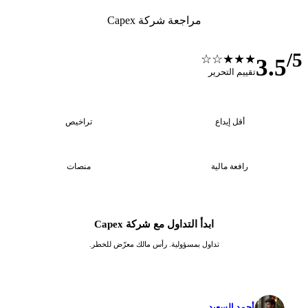
مراجعة شركة Capex
/5
★★★☆☆
3.5
تقييم التحرير
4
$250
أقل إيداع
تراخيص
2
1:30
رافعة مالية
منصات
ابدأ التداول مع شركة Capex
تداول بمسؤولية. رأس مالك معرّض للخطر.
✓
أحمد السعيد