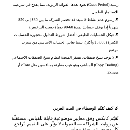
زمنية (Grace Period) تعود بعدها الفوائد الربوية، مما يقدح في شرعيته
للاستثمار الطويل.
رسوم عدم نشاط قاسية: قد تخصم الشركة ما بين 30$ إلى 50$
شهرياً إذا توقف حسابك لمدة 60-90 يوماً (حسب الترخيص).
هيكل الحسابات الطبقي: أفضل شروط التداول محجوزة للحسابات
الكبيرة (5,000$ وأكثر)، بينما يعاني الحساب الأساسي من سبريد
مرتفع.
لا يوجد نسخ صفقات: تفتقر المنصة لنظام نسخ الصفقات الاجتماعي
(Copy Trading) المباشر، وهو عيب مقارنة بمنافسين مثل eToro أو
Exness.
🔬 كيف نُقيّم الوسطاء في البيت العربي
نُقيّم كابكس وفق معايير موضوعية قابلة للقياس، مستقلّة
عن روابط الشراكة — العمولة لا تؤثّر على التقييم. نُراجع
كل وسيط عبر ستة محاور: