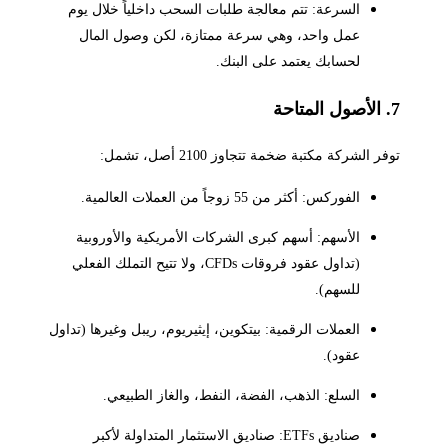
السرعة: تتم معالجة طلبات السحب داخلياً خلال يوم
عمل واحد، وهي سرعة ممتازة، لكن وصول المال
لحسابك يعتمد على البنك.
7. الأصول المتاحة
توفر الشركة مكتبة ضخمة تتجاوز 2100 أصل، تشمل:
الفوركس: أكثر من 55 زوجاً من العملات العالمية.
الأسهم: أسهم كبرى الشركات الأمريكية والأوروبية
(تداول عقود فروقات CFDs، ولا تتيح التملك الفعلي
للسهم).
العملات الرقمية: بيتكوين، إيثيريوم، ريبل وغيرها (تداول
عقود).
السلع: الذهب، الفضة، النفط، والغاز الطبيعي.
صناديق ETFs: صناديق الاستثمار المتداولة لأكبر