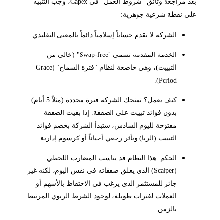
بعد مراجعة وثائق "شروط العمل" في Capex، وجب التنبيه
على نقطة شرعية جوهرية:
الشركة لا تقدم حساباً إسلامياً دائماً بالمعنى التقليدي.
الخدمة المقدمة تسمى "Swap-free" (خالي من
التبييت)، وهي خاضعة لنظام "فترة السماح" (Grace
Period).
كيف يعمل؟ تمنحك الشركة فترة محددة (مثلاً 5 أيام)
بدون فوائد تبييت على الصفقة. إذا بقيت الصفقة
مفتوحة لليوم السادس، ستبدأ الشركة بخصم فوائد
التبييت (الربا) وبأثر رجعي أحياناً أو كرسوم إدارية.
الحكم: هذا النظام قد يناسب المضارب اللحظي
(Scalper) الذي يغلق صفقاته في نفس اليوم، لكنه غير
جائز للمستثمر الذي يرغب في الاحتفاظ بالأسهم أو
العملات لفترات طويلة، لوجود الشرط الربوي المرتبط
بالزمن.