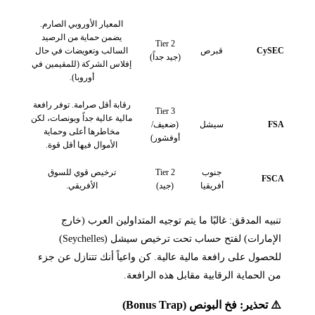
المعيار الأوروبي الصارم.
يضمن حماية من الرصيد
Tier 2
CySEC
قبرص
السالب وتعويضات في حال
(جيد جداً)
إفلاس الشركة (للمقيمين في
أوروبا).
رقابة أقل صرامة. توفر رافعة
Tier 3
مالية عالية جداً وبونصات، لكن
FSA
سيشل
(ضعيف/
مخاطرها أعلى وحماية
أوفشور)
الأموال فيها أقل قوة.
جنوب
Tier 2
ترخيص قوي للسوق
FSCA
أفريقيا
(جيد)
الأفريقي.
تنبيه المدقق: غالبًا ما يتم توجيه المتداولين العرب (خارج
الإمارات) لفتح حساب تحت ترخيص سيشل (Seychelles)
للحصول على رافعة مالية عالية. كن واعياً أنك تتنازل عن جزء
من الحماية الرقابية مقابل هذه الرافعة.
⚠️ تحذير: فخ البونص (Bonus Trap)