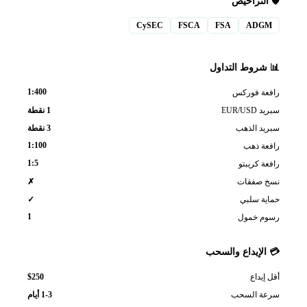
🛡️ التراخيص
CySEC
FSCA
FSA
ADGM
📊 شروط التداول
1:400
رافعة فوركس
سبريد EUR/USD
1 نقطة
سبريد الذهب
3 نقطة
1:100
رافعة ذهب
1:5
رافعة كريبتو
نسخ صفقات
✗
حماية سلبي
✓
1
رسوم خمول
💳 الإيداع والسحب
$250
أقل إيداع
سرعة السحب
1-3 أيام