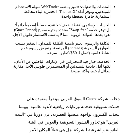
المنصات والتقنيات: تتميز بمنصة WebTrader سهلة الاستخدام
للمبتدئين، وتوفر أداة "ThematiX" الحصرية لبناء محافظ
استثمارية جاهزة بضغطة واحدة.
الحساب الإسلامي (نقطة ضعف): لا تقدم حساباً إسلامياً دائماً؛
بل توفر خدمة "Swap-free" محددة بفترة سماح (Grace Period)
تعود بعدها الفوائد الربوية، مما لا يناسب الاستثمار طويل الأجل.
التكلفة والرسوم: تعتبر باهظة التكلفة للمتداول الصغير بسبب
الفوارق السعرية (Spreads) المرتفعة، وتفرض رسوم عدم
نشاط قاسية (تصل لـ 50$) تُطبق بسرعة.
الخلاصة: خيار جيد للمحترفين في الإمارات الباحثين عن الأمان،
لكنها أقل جاذبية للمبتدئين أو المستثمرين طويلي الأجل مقارنة
ببدائل أرخص وأكثر مرونة.
دخلت شركة Capex السوق العربي مؤخراً معتمدة على
حملات تسويقية ضخمة ورعايات رياضية لأندية عالمية. وبينما
ينجذب الكثيرون لواجهة منصتها العصرية، فإن دورنا في "البيت
العربي" هو تجاوز القشور التسويقية والغوص في البنية
القانونية والشرعية للشركة. هل هي فعلاً المكان الآمن