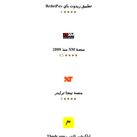
تطبيق ريدوت باي RedotPay
★★★★ 4
منصة XM منذ 2009
★★★★ 4.5
منصة نينجا ترايدر
★★★★ 4
ابلكيشن ثاندر - Thndr app