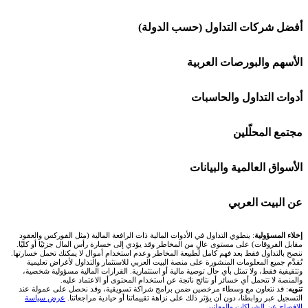
شركة Capital.com
أفضل شركات التداول (حسب الدولة)
افاتريد AvaTrade
شركات تداول في السعودية
الأسهم والبورصات العربية
اكسنس Exness
شركات تداول في الإمارات
🌍 كل البورصات العربية
أدوات التداول والحاسبات
منصة بينانس
شركات تداول في الكويت
🇸🇦 السوق السعودية
🕌 حاسبة الزكاة
مجتمع المحلّلين
Bybit باي بت
شركات تداول في قطر
🇦🇪 أسواق الإمارات
💱 محول العملات
🧱 حائط المجتمع
الأسواق العالمية والبيانات
شركة Xm
شركات تداول في البحرين
🇪🇬 البورصة المصرية
🧮 حاسبة حجم اللوت
🏆 لوحة المحلّلين
🌐 المؤشرات العالمية
عن البيت العربي
شركة Okx
شركات تداول في عُمان
🇰🇼 بورصة الكويت
📊 حاسبة قيمة النقطة
✍️ اكتب تحليلك
🥇 سعر الذهب اليوم
من نحن
إخلاء المسؤولية
: ينطوي التداول في الأدوات المالية ذات الرافعة المالية (مثل الفوركس والعقود
مقابل الفروقات) على مستوى عالٍ من المخاطر وقد يؤدي إلى خسارة رأس المال جزئيًا أو كليًا.
ننصح بالتداول فقط بعد فهم كامل لطبيعة المخاطر وعدم استخدام أموال لا يمكنك تحمل خسارتها.
اكس تي بي XTB
شركات تداول في الأردن
🇶🇦 بورصة قطر
💰 حاسبة ربح الفوركس
تُقدَّم جميع المعلومات المنشورة على منصة البيت العربي للاستثمار والتداول لأغراض تعليمية
🥇 أسعار الذهب والمعادن
تواصل معنا
وتثقيفية فقط، ولا تمثل بأي حال توصية مالية أو استثمارية. القرارات المالية مسؤولية شخصية،
والمنصة لا تتحمل أي خسائر أو نتائج ناتجة عن استخدام المحتوى أو الاعتماد عليه.
انتراكتيف بروكرز IBKR
تنويه
: قد نتعاون مع وسطاء مرخصين ضمن برامج شراكة تسويقية، وقد نحصل على عمولة عند
شركات تداول في العراق
🇯🇴 بورصة عمّان
📌 حاسبة النقاط المحورية
التسجيل عبر روابطنا، دون أن يؤثر ذلك على نزاهة تقييماتنا أو حيادية مراجعاتنا.
عرض سياسة
💱 أسعار العملات والفوركس
فريق المؤلفين
الإفصاح عن الشراكات والمعلنين
.