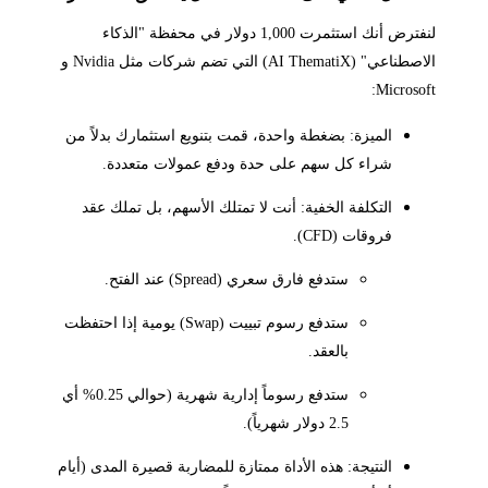
لنفترض أنك استثمرت 1,000 دولار في محفظة "الذكاء
الاصطناعي" (AI ThematiX) التي تضم شركات مثل Nvidia و
Microsoft:
الميزة: بضغطة واحدة، قمت بتنويع استثمارك بدلاً من
شراء كل سهم على حدة ودفع عمولات متعددة.
التكلفة الخفية: أنت لا تمتلك الأسهم، بل تملك عقد
فروقات (CFD).
ستدفع فارق سعري (Spread) عند الفتح.
ستدفع رسوم تبييت (Swap) يومية إذا احتفظت
بالعقد.
ستدفع رسوماً إدارية شهرية (حوالي 0.25% أي
2.5 دولار شهرياً).
النتيجة: هذه الأداة ممتازة للمضاربة قصيرة المدى (أيام