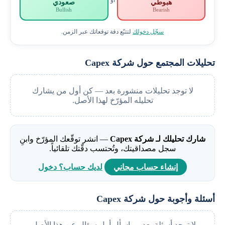
أو
هبوطي
صعودي
Bullish
Bearish
سجّل دخولك
لتتبّع دقة توقعاتك عبر الزمن.
تحليلات المجتمع حول شركة Capex
لا توجد تحليلات منشورة بعد — كن أول من يشارك
تحليله المؤرّخ لهذا الأصل.
شارك تحليلك لـ شركة Capex
— انشر توقّعك المؤرّخ وابنِ
سجل مصداقيتك، وتُحتسب دقّتك تلقائياً.
إنشاء حساب مجاني
لديك حساب؟ دخول
أسئلة وأجوبة حول شركة Capex
لا توجد أسئلة بعد — اسأل أول سؤال عن هذا الأصل.