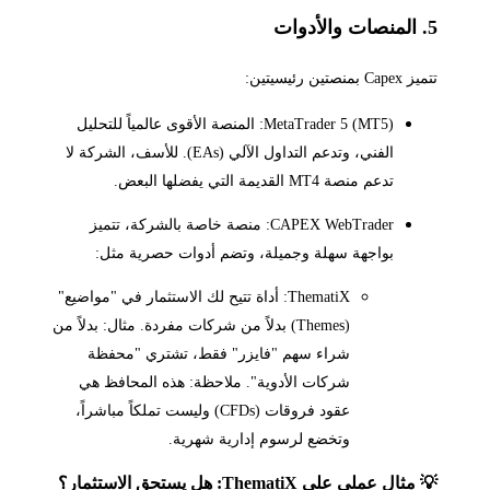
5. المنصات والأدوات
تتميز Capex بمنصتين رئيسيتين:
MetaTrader 5 (MT5): المنصة الأقوى عالمياً للتحليل
الفني، وتدعم التداول الآلي (EAs). للأسف، الشركة لا
تدعم منصة MT4 القديمة التي يفضلها البعض.
CAPEX WebTrader: منصة خاصة بالشركة، تتميز
بواجهة سهلة وجميلة، وتضم أدوات حصرية مثل:
ThematiX: أداة تتيح لك الاستثمار في "مواضيع"
(Themes) بدلاً من شركات مفردة. مثال: بدلاً من
شراء سهم "فايزر" فقط، تشتري "محفظة
شركات الأدوية". ملاحظة: هذه المحافظ هي
عقود فروقات (CFDs) وليست تملكاً مباشراً،
وتخضع لرسوم إدارية شهرية.
💡 مثال عملي على ThematiX: هل يستحق الاستثمار؟