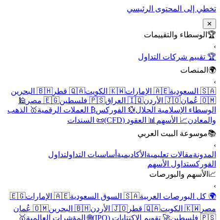
تخطي إلى المحتوى الرئيسي
✕
🏆
الوسطاء والتقييمات
›
🏆 تقييم شركات التداول
🌍
المنصات
›
🇸🇦 السعودية
🇦🇪 الإمارات
🇰🇼 الكويت
🇶🇦 قطر
🇧🇭 البحرين
🇴🇲 عُمان
🇯🇴 الأردن
🇮🇶 العراق
🇵🇸 فلسطين
🇪🇬 مصر
🕌
الوسطاء الإسلامية الحلال
💱 الفوركس
₿ العملات الرقمية
🥇 الذهب
والمعادن
📈 الأسهم
📊 العقود (CFD)
📜 السندات
📚
موسوعة البيت العربي
›
المدونة
مقالات تعليمية
الأكاديمية
أساسيات التداول
تداول
الفوركس
تداول الأسهم
📈
الأسهم والبورصات
›
🌍 كل البورصات العربية
🇸🇦 السوق السعودية
🇦🇪 الإمارات
🇪🇬
مصر
🇰🇼 الكويت
🇶🇦 قطر
🇯🇴 الأردن
🇧🇭 البحرين
🇴🇲 عُمان
🇵🇸 فلسطين
🚀 تقويم الاكتتابات (IPO)
🌐 المؤشرات العالمية
🥇