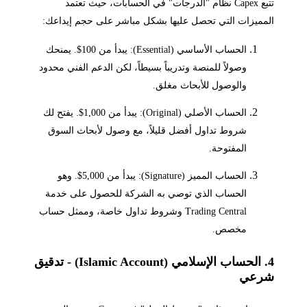
تتبع Capex نظام "الدرجات" في الحسابات، حيث تعتمد
المميزات التي تحصل عليها بشكل مباشر على حجم إيداعك:
الحساب الأساسي (Essential): يبدأ من 100$. يمنحك
وصولاً للمنصة وتدريباً بسيطاً، لكن الدعم الفني محدود
والوصول للأبحاث مغلق.
الحساب الأصلي (Original): يبدأ من 1,000$. يفتح لك
شروط تداول أفضل قليلاً، مع وصول لأبحاث السوق
المفتوحة.
الحساب المميز (Signature): يبدأ من 5,000$. وهو
الحساب الذي توصي به الشركة للحصول على خدمة
Trading Central وشروط تداول خاصة، وممثل حساب
مخصص.
4. الحساب الإسلامي (Islamic Account) - تدقيق
شرعي