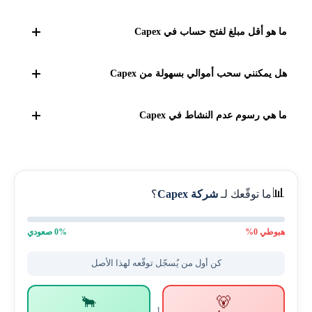
تقدم الشركة حساباً "خالياً من الفوائد" (Swap-free) ولكنه مقيد
ما هو أقل مبلغ لفتح حساب في Capex
بفترة سماح (Grace Period) لعدة أيام فقط، بعدها يتم احتساب
الرسوم. لذا هو ليس إسلامياً بالكامل للاستثمار طويل الأجل.
الحد الأدنى للإيداع هو 100 دولار أمريكي لفتح الحساب الأساسي
هل يمكنني سحب أموالي بسهولة من Capex
(Essential)، لكن للحصول على ميزات أفضل يفضل إيداع 1,000
دولار لفتح الحساب الأصلي.
نعم، عمليات السحب متاحة وموثوقة. تقوم الشركة بمعالجة
ما هي رسوم عدم النشاط في Capex
الطلب خلال 24 ساعة، ويصل المبلغ حسب وسيلة الدفع (فوري
للمحافظ الإلكترونية، و3-5 أيام للبطاقات والبنوك).
تطبق الشركة رسوم عدم نشاط تعتبر مرتفعة وتختلف حسب
الولاية القضائية، قد تصل إلى 50 دولاراً بعد 60 يوماً من الخمول،
أو 30 دولاراً بعد 3 أشهر.
📊
ما توقّعك لـ
شركة Capex
؟
هبوطي
0
%
% صعودي
0
كن أول من يُسجّل توقّعه لهذا الأصل
🐂
🐻