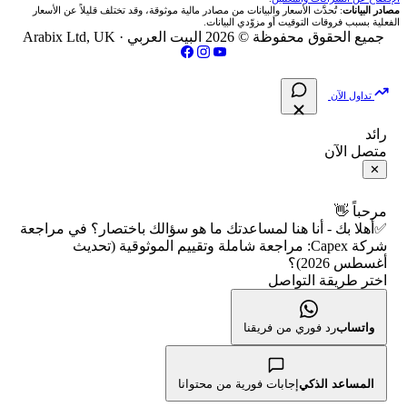
مصادر البيانات
: تُحدَّث الأسعار والبيانات من مصادر مالية موثوقة، وقد تختلف قليلاً عن الأسعار
شركات تداول في فلسطين
الفعلية بسبب فروقات التوقيت أو مزوّدي البيانات.
🇧🇭 بورصة البحرين
📏 حاسبة حجم المركز
💵 سعر الريال السعودي في مصر
مقالات تعليمية
جميع الحقوق محفوظة © 2026 البيت العربي ·
Arabix Ltd, UK
شركات تداول في مصر
🇴🇲 بورصة مسقط
🔄 حاسبة تكلفة السواب
📅 المؤشرات الاقتصادية
سياسة تقييم الشركات
تداول الآن
🇵🇸 بورصة فلسطين
📈 حاسبة عائد التداول
شركات التداول النصابة
رائد
متصل الآن
فحص الأسهم الأمريكية الشرعي
📊 حاسبة الربح التراكمي
الإبلاغ عن شركة نصابة
✕
📋 جميع الأسهم
🧮 حاسبة متوسط سعر السهم
شروط الاستخدام
مرحباً 👋
✅أهلا بك - أنا هنا لمساعدتك ما هو سؤالك باختصار؟ في مراجعة
🕌 الأسهم الحلال
شركة Capex: مراجعة شاملة وتقييم الموثوقية (تحديث
📅 التقويم الاقتصادي
سياسة الخصوصية
أغسطس 2026)؟
اختر طريقة التواصل
👨‍🏫 العلماء والهيئات الشرعية
🕐 أوقات عمل السوق
واتساب
رد فوري من فريقنا
🇺🇸 متى يفتح السوق الأمريكي؟
🛠️ كل الأدوات
المساعد الذكي
إجابات فورية من محتوانا