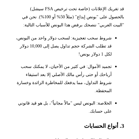
قد تغريك الإعلانات (خاصة تحت ترخيص FSA سيشل)
بالحصول على "بونص إيداع" (مثلاً 50% أو 100%). نحن في
"البيت العربي" ننصحك برفض هذا البونص للأسباب التالية:
شروط سحب تعجيزية: لسحب دولار واحد من البونص،
قد تطلب الشركة حجم تداول يصل إلى 10,000 دولار
لكل 1 دولار بونص!
تجميد الأموال: في كثير من الأحيان، لا يمكنك سحب
أرباحك أو حتى رأس مالك الأصلي إلا بعد استيفاء
شروط التداول، مما يدفعك للمخاطرة الزائدة وخسارة
المحفظة.
الخلاصة: البونص ليس "مالاً مجانياً"، بل هو قيد قانوني
على حسابك.
3. أنواع الحسابات