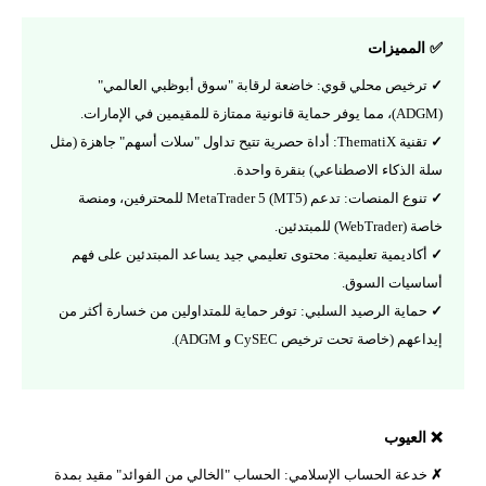
✅ المميزات
ترخيص محلي قوي: خاضعة لرقابة "سوق أبوظبي العالمي"
(ADGM)، مما يوفر حماية قانونية ممتازة للمقيمين في الإمارات.
تقنية ThematiX: أداة حصرية تتيح تداول "سلات أسهم" جاهزة (مثل
سلة الذكاء الاصطناعي) بنقرة واحدة.
تنوع المنصات: تدعم MetaTrader 5 (MT5) للمحترفين، ومنصة
خاصة (WebTrader) للمبتدئين.
أكاديمية تعليمية: محتوى تعليمي جيد يساعد المبتدئين على فهم
أساسيات السوق.
حماية الرصيد السلبي: توفر حماية للمتداولين من خسارة أكثر من
إيداعهم (خاصة تحت ترخيص CySEC و ADGM).
❌ العيوب
خدعة الحساب الإسلامي: الحساب "الخالي من الفوائد" مقيد بمدة