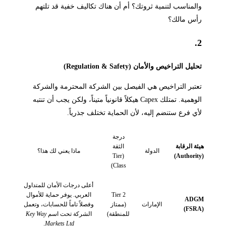
والمناسب لتنمية ثروتك؟ أم أن هناك تكاليف خفية قد تلتهم
رأس مالك؟
2.
تحليل التراخيص والأمان (Regulation & Safety)
تعتبر التراخيص هي الفيصل بين الشركة المحترمة والشركة
الوهمية. تمتلك Capex هيكلاً قانونياً متيناً، ولكن يجب أن تنتبه
لأي فرع ستنضم إليه، لأن الحماية تختلف جذرياً.
درجة
هيئة الرقابة
الثقة
الدولة
ماذا يعني لك هذا؟
(Tier
(Authority)
Class)
أعلى درجات الأمان للمتداول
Tier 2
العربي. يوفر حماية للأموال
ADGM
الإمارات
(ممتاز
وفصلاً تاماً للحسابات، وتعمل
(FSRA)
للمنطقة)
الشركة تحت اسم
Key Way
.
Markets Ltd