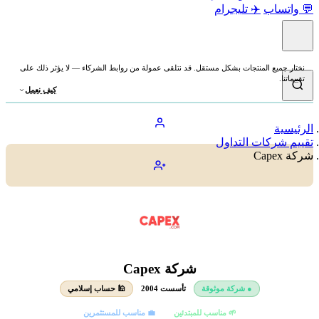
💬 واتساب
✈️ تليجرام
نختار جميع المنتجات بشكل مستقل. قد نتلقى عمولة من روابط الشركاء — لا يؤثر ذلك على
تقييماتنا.
كيف نعمل
الرئيسية
تقييم شركات التداول
شركة Capex
شركة Capex
● شركة موثوقة
تأسست 2004
🕌 حساب إسلامي
🌱 مناسب للمبتدئين
💼 مناسب للمستثمرين