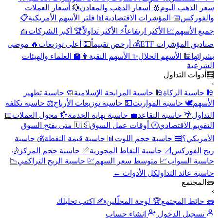
سعر الذهب اليوم
🥇 أسعار الذهب والمعادن
💱 أسعار العملات
والفوركس
📅 المؤشرات الاقتصادية
📊 فلتر الأسهم الأمريكية
📋
جميع الأسهم
📈 الأكثر ارتفاعاً
⚡ الأكثر تداولاً
🏆 أكبر الشركات
🧺
صناديق المؤشرات ETF
💰 أرخص تقييماً
💵 أعلى توزيعات
🔥 موصى
بشرائها
🕌 الأسهم الحلال
✨ الأسهم النقية
👨‍🏫 العلماء والهيئات
الشرعية
🧮
أدوات التداول
›
🕌 حاسبة الزكاة
🕌 حاسبة المرابحة الإسلامية
🧼 حاسبة تطهير
الأسهم
🕊️ حاسبة المواريث
💵 حاسبة توزيعات الأرباح
⚖️ حاسبة تكلفة
التداول
🌴 حاسبة التقاعد
💼 حاسبة نهاية الخدمة
💱 محول العملات
📅
التقويم الاقتصادي
🕐 أوقات عمل السوق
🇺🇸 متى يفتح السوق
الأمريكي؟
🧮 حاسبة حجم اللوت
📊 حاسبة قيمة النقطة
💰 حاسبة
ربح الفوركس
📐 حاسبة النقاط المحورية
📏 حاسبة حجم المركز
🌙
حاسبة السواب
📈 متوسط سعر السهم
💹 حاسبة الربح التراكمي
📉
حاسبة عائد التداول
كل الأدوات ←
🧱
المجتمع
›
🧱 حائط المجتمع
🏆 لوحة المحلّلين
✍️ اكتب تحليلك
تسجيل الدخول
إنشاء حساب