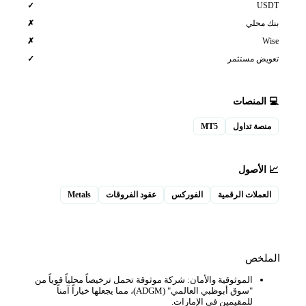
USDT
✓
بنك محلي
✗
Wise
✗
تعويض مستثمر
✓
💻 المنصات
منصة تداول
MT5
📈 الأصول
العملات الرقمية
الفوركس
عقود الفروقات
Metals
الملخص
الموثوقية والأمان: شركة موثوقة تحمل ترخيصاً محلياً قوياً من
"سوق أبوظبي العالمي" (ADGM)، مما يجعلها خياراً آمناً
للمقيمين في الإمارات.