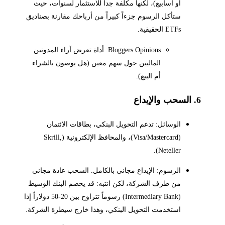
أو أسابيع)، لكنها مكلفة جداً للاستثمار لسنوات، حيث
ستأكل الرسوم جزءاً كبيراً من أرباحك مقارنة بصناديق
ETFs الحقيقية.
Bloggers Opinions: أداة تعرض آراء المدونين
الماليين حول سهم معين (هل يوصون بالشراء
أم البيع).
6. السحب والإيداع
الوسائل: تدعم التحويل البنكي، بطاقات الائتمان
(Visa/Mastercard)، والمحافظ الإلكترونية (Skrill,
Neteller).
الرسوم: الإيداع مجاني بالكامل. السحب عادة مجاني
من طرف الشركة، لكن انتبه: قد يخصم البنك الوسيط
(Intermediary Bank) رسوماً تتراوح بين 20-50 دولاراً إذا
استخدمت التحويل البنكي، وهذا خارج سيطرة الشركة.