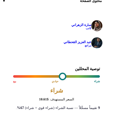
محتوى الصفحة
سارة الزهراني
✓
كاتب
عبد العزيز القحطاني
✓
مراجع
توصية المحللين
شراء
حيادي
بيع
شراء
السعر المستهدف:
$10.61
9
تقييماً مسجَّلاً — نسبة الشراء (شراء قوي + شراء)
67%
.