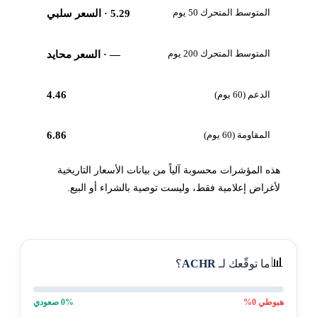
المتوسط المتحرك 50 يوم
5.29
· السعر سلبي
المتوسط المتحرك 200 يوم
—
· السعر محايد
الدعم (60 يوم)
4.46
المقاومة (60 يوم)
6.86
هذه المؤشرات محسوبة آلياً من بيانات الأسعار التاريخية
لأغراض إعلامية فقط، وليست توصية بالشراء أو البيع.
📊
ما توقّعك لـ
ACHR
؟
هبوطي
0
%
% صعودي
0