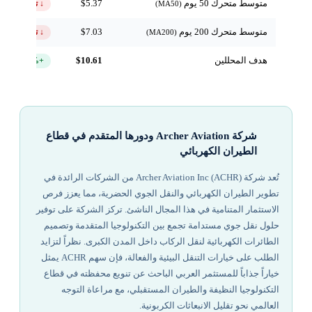
متوسط متحرك 50 يوم
$5.37
↓ تحت
(MA50)
متوسط متحرك 200 يوم
$7.03
↓ تحت
(MA200)
هدف المحللين
$10.61
+103.8%
شركة Archer Aviation ودورها المتقدم في قطاع
الطيران الكهربائي
تُعد شركة Archer Aviation Inc (ACHR) من الشركات الرائدة في
تطوير الطيران الكهربائي والنقل الجوي الحضرية، مما يعزز فرص
الاستثمار المتنامية في هذا المجال الناشئ. تركز الشركة على توفير
حلول نقل جوي مستدامة تجمع بين التكنولوجيا المتقدمة وتصميم
الطائرات الكهربائية لنقل الركاب داخل المدن الكبرى. نظراً لتزايد
الطلب على خيارات التنقل البيئية والفعالة، فإن سهم ACHR يمثل
خياراً جذاباً للمستثمر العربي الباحث عن تنويع محفظته في قطاع
التكنولوجيا النظيفة والطيران المستقبلي، مع مراعاة التوجه
العالمي نحو تقليل الانبعاثات الكربونية.