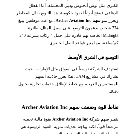
الكبرى مثل لوس أنجلوس ودبي المحتملة. أما القطاع
الدفاعي فيفتح أبواباً لعقود حكومية. هذا التنويع يقلل المخاطر
ويعزز نمو
سهم Archer Aviation Inc
، مع عدد موظفين يبلغ
774 شخص يدعمون التوسع. على سبيل المثال، طائرة
Midnight الخاصة بهم قادرة على حمل 4 ركاب بسرعة 240
كم/ساعة، مما يغير قواعد النقل الحضري.
التوسع في الشرق الأوسط
تستهدف الشركة توسعاً في أسواق مثل الإمارات، حيث
تشارك في مشاريع UAM. هذا يعزز جاذبية السهم
للمستثمرين العرب، مع خطط لإطلاق خدمات تجارية بحلول
2026.
نقاط قوة وضعف سهم Archer Aviation Inc
يتميز
سهم شركة Archer Aviation Inc
بقوة مالية تجعله
مرشحاً قوياً، لكنه يواجه تحديات نموية. القوة الرئيسية هي
السيولة النقدية العالية التي تدعم التطوير دون ضغوط ديون،