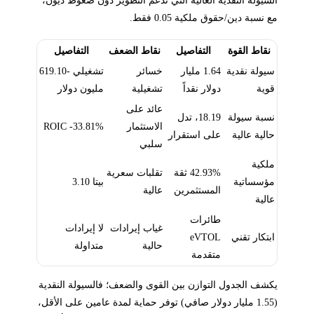
مع نسبة دين/حقوق ملكية 0.05 فقط.
نقاط القوة
التفاصيل
نقاط الضعف
التفاصيل
سيولة نقدية
1.64 مليار
خسائر
تشغيلي -619.10
قوية
دولار نقداً
تشغيلية
مليون دولار
عائد على
نسبة سيولة
18.19، تدل
الاستثمار
ROIC -33.81%
حالية عالية
على استقرار
سلبي
ملكية
42.93% ثقة
تقلبات سعرية
مؤسساتية
بيتا 3.10
المستثمرين
عالية
عالية
طائرات
غياب إيرادات
لا إيرادات
ابتكار تقني
eVTOL
حالية
متداولة
متقدمة
يكشف الجدول التوازن بين القوى والضعف؛ فالسيولة النقدية
(1.55 مليار دولار صافي) توفر حماية لمدة عامين على الأقل،