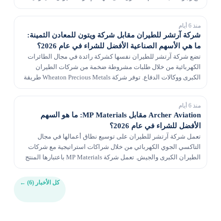
(FAA)، وشركة MP Materials، المنتج الوحي...
منذ 6 أيام
شركة آرتشر للطيران مقابل شركة ويتون للمعادن الثمينة: ​​
ما هي الأسهم الصناعية الأفضل للشراء في عام 2026؟
تضع شركة آرتشر للطيران نفسها كشركة رائدة في مجال الطائرات
الكهربائية من خلال طلبات مشروطة ضخمة من شركات الطيران
الكبرى ووكالات الدفاع. توفر شركة Wheaton Precious Metals طريقة
ذات هامش مرتفع ومنخفضة التكلفة للاستثمار في ا...
منذ 6 أيام
Archer Aviation مقابل MP Materials: ما هو السهم
الأفضل للشراء في عام 2026؟
تعمل شركة آرتشر للطيران على توسيع نطاق أعمالها في مجال
التاكسي الجوي الكهربائي من خلال شراكات استراتيجية مع شركات
الطيران الكبرى والجيش. تعمل شركة MP Materials باعتبارها المنتج
الوحيد المتكامل تمامًا للأتربة النادرة في ا...
كل الأخبار (6)
←