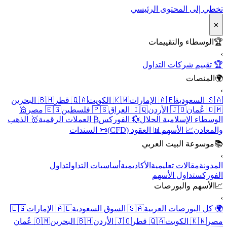
تخطي إلى المحتوى الرئيسي
✕
🏆
الوسطاء والتقييمات
›
🏆 تقييم شركات التداول
🌍
المنصات
›
🇸🇦 السعودية
🇦🇪 الإمارات
🇰🇼 الكويت
🇶🇦 قطر
🇧🇭 البحرين
🇴🇲 عُمان
🇯🇴 الأردن
🇮🇶 العراق
🇵🇸 فلسطين
🇪🇬 مصر
🕌
الوسطاء الإسلامية الحلال
💱 الفوركس
₿ العملات الرقمية
🥇 الذهب
والمعادن
📈 الأسهم
📊 العقود (CFD)
📜 السندات
📚
موسوعة البيت العربي
›
المدونة
مقالات تعليمية
الأكاديمية
أساسيات التداول
تداول
الفوركس
تداول الأسهم
📈
الأسهم والبورصات
›
🌍 كل البورصات العربية
🇸🇦 السوق السعودية
🇦🇪 الإمارات
🇪🇬
مصر
🇰🇼 الكويت
🇶🇦 قطر
🇯🇴 الأردن
🇧🇭 البحرين
🇴🇲 عُمان