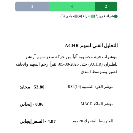
3
4
2
شراء قوي (2)
شراء (4)
حيادي (3)
التحليل الفني لسهم ACHR
مؤشرات فنية محسوبة آلياً من حركة سعر سهم آرتشر
للطيران (ACHR) حتى 2026-08-05، تقرأ زخم السهم واتجاهه
قصير ومتوسط المدى.
مؤشر القوة النسبية RSI (14)
53.80
· محايد
مؤشر الماكد MACD
0.06
· إيجابي
المتوسط المتحرك 20 يوم
4.87
· السعر إيجابي