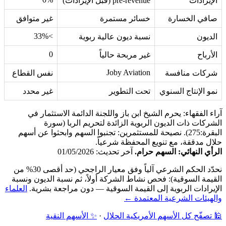
الإيرادات
pre-revenue (قبل الإيرادات)
صافي الخسارة
خسائر مستمرة
غير متوافق
>33%
الديون
نسبة ديون عالية ربوية
0
الأرباح
غير مربحة حالياً
Joby Aviation
شركات منافسة
نفس القطاع
نمو الإنتاج السنوي
تحت التطوير
غير محدد
آراء الفقهاء: يحرم الشيخ ابن باز واللجنة الدائمة الاستثمار في
الشركات ذات الديون الربوية الزائدة لتحريم الربا (سورة
البقرة:275). نصيحة للمستثمرين: تجنبوا السهم وابحثوا عن أسهم
حلال مدققة، مع تنويع المحفظة شرعياً.
الرأي النهائي: السهم حرام.
آخر تحديث: 01/05/2026
نحدّد الحكم الشرعي آلياً وفق معيار الراجحي (حد أقصى 30% من
القيمة السوقية): فحص نشاط الشركة أولاً، ثم نسبة الديون ونسبة
الإيرادات الربوية إلى القيمة السوقية — دون مراجعة بشرية.
العلماء
والهيئات الشرعية المعتمدة ←
🕌 تصفّح كل الأسهم الأمريكية الحلال
·
✨ الأسهم النقية