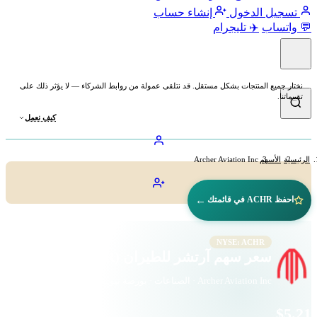
تسجيل الدخول
إنشاء حساب
💬 واتساب
✈️ تليجرام
نختار جميع المنتجات بشكل مستقل. قد نتلقى عمولة من روابط الشركاء — لا يؤثر ذلك على
تقييماتنا.
كيف نعمل
الرئيسية
الأسهم
Archer Aviation Inc
←
احفظ ACHR في قائمتك
NYSE: ACHR
سعر سهم آرتشر للطيران (ACHR)
Archer Aviation Inc · الصناعات · بورصة نيويورك
$5.21