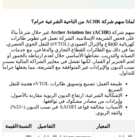
تداول بمسؤولية. رأس مالك معرّض للخطر.
لماذا سهم شركة ACHR من الناحية الشرعية حرام؟
سهم شركة
Archer Aviation Inc (ACHR)
غير حلال شرعاً بناءً
على فحص الشريعة الإسلامية. الشركة تعمل في تطوير طائرات
كهربائية للإقلاع والإنزال العمودي (eVTOL) للنقل الجوي الحضري،
بما في ذلك بيع الطائرات للقطاع التجاري والدفاعي، مع خدمات
الصيانة والتدريب. نشاطها الأساسي حلال لعدم ارتباطه بالخمور أو
لحم الخنزير أو القمار، لكنها تفشل في معايير الشراكة المالية بسبب
نسب الديون والإيرادات غير المتوافقة مع الشريعة، مما يجعلها حراماً
للتداول.
طبيعة العمل: تصنيع وتسويق طائرات eVTOL هجينة للنقل
السريع.
الإشكالية الشرعية: ارتفاع الديون الربوية مقارنة بالأصول،
وإيرادات من مصادر مشكوك في توافقها.
الأسباب: مخالفة قواعد AAOIFI في نسب الديون (>33%)
والنقد الربوي.
المعيار
التفاصيل
النسبة/القيمة
0%