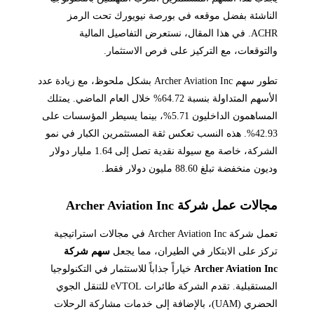
الناشئة بفضل موقعه في بورصة نيويورك تحت الرمز
ACHR. في هذا المقال، نستعرض التفاصيل المالية
والتوقعات، مع التركيز على فرص الاستثمار.
تطور سهم Archer Aviation Inc بشكل ملحوظ، مع زيادة عدد
الأسهم المتداولة بنسبة 64.72% خلال العام الماضي. يمتلك
المساهمون الداخليون 5.71%، بينما يسيطر المؤسسات على
42.93%. هذه النسب تعكس ثقة المستثمرين الكبار في نمو
الشركة، خاصة مع سيولة نقدية تصل إلى 1.64 مليار دولار
وديون منخفضة تبلغ 88.60 مليون دولار فقط.
مجالات عمل شركة Archer Aviation Inc
تعمل شركة Archer Aviation Inc في مجالات استراتيجية
تركز على الابتكار في الطيران، مما يجعل
سهم شركة
Archer Aviation Inc
خياراً جذاباً للاستثمار في التكنولوجيا
المستقبلية. تقدم الشركة طائرات eVTOL للتنقل الجوي
الحضري (UAM)، بالإضافة إلى خدمات مشاركة الرحلات