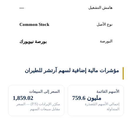
هامش التشغيل
—
نوع الأصل
Common Stock
البورصة
بورصة نيويورك
مؤشرات مالية إضافية لسهم آرتشر للطيران
الأسهم القائمة
السعر إلى المبيعات
759.6 مليون
1,859.02
إجمالي الأسهم المُصدَرة
مكرّر الإيرادات (P/S) — السعر
المتداولة
مقابل مبيعات السهم