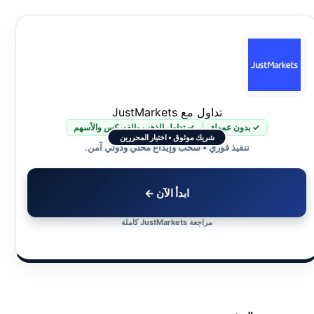
تداول مع JustMarkets
✓ بدون عمولة
✓ تداول الذهب والفوركس والأسهم
شريك موثوق • اختيار المحررين
تنفيذ فوري • سحب وإيداع محلي ودولي آمن.
ابدأ الآن ←
مراجعة JustMarkets كاملة