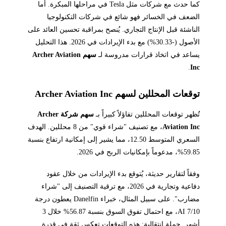
كما حدث مع شركات مثل Tesla في مراحلها المبكرة. أما
الضعف في الخسائر فهو شائع في شركات التكنولوجيا
الناشئة قبل الإنتاج التجاري. يُنصح بمراقبة تحسين العائد على
الأصول (-30.33%) مع بدء الإيرادات في 2026. هذا التحليل
يساعد في اتخاذ قرارات مدروسة لـ
سهم Archer Aviation
.
Inc
توقعات المحللين لسهم Archer Aviation Inc
تُظهر توقعات المحللين تفاؤلاً كبيراً بـ
سهم شركة Archer
Aviation Inc
، مع تصنيف "شراء قوي" من 8 محللين. الهدف
السعري المتوسط 12.50، مما يشير إلى إمكانية ارتفاع بنسبة
59.85%، مدعوماً بإمكانيات الربح في 2026.
وفقاً لتقارير حديثة، يُتوقع بدء الإيرادات من خلال عقود
دفاعية وتجارية في 2026، مع ترقية التصنيف إلى "شراء
مضارب". على سبيل المثال، خبراء Danelfin يعطون درجة
AI 7/10، مع احتمال تفوق السوق بنسبة 56.87% خلال 3
أشهر. جملة انتقالية: هذه التوقعات تعكس ثقة في قدرة