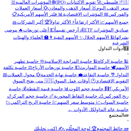
🇵🇸 فلسطين
🚀 تقويم الاكتتابات (IPO)
🌐 المؤشرات العالمية
🥇
سعر الذهب اليوم
🥇 أسعار الذهب والمعادن
💱 أسعار العملات
والفوركس
📅 المؤشرات الاقتصادية
📊 فلتر الأسهم الأمريكية
📋
جميع الأسهم
📈 الأكثر ارتفاعاً
⚡ الأكثر تداولاً
🏆 أكبر الشركات
🧺
صناديق المؤشرات ETF
💰 أرخص تقييماً
💵 أعلى توزيعات
🔥 موصى
بشرائها
🕌 الأسهم الحلال
✨ الأسهم النقية
👨‍🏫 العلماء والهيئات
الشرعية
🧮
أدوات التداول
›
🕌 حاسبة الزكاة
🕌 حاسبة المرابحة الإسلامية
🧼 حاسبة تطهير
الأسهم
🕊️ حاسبة المواريث
💵 حاسبة توزيعات الأرباح
⚖️ حاسبة تكلفة
التداول
🌴 حاسبة التقاعد
💼 حاسبة نهاية الخدمة
💱 محول العملات
📅
التقويم الاقتصادي
🕐 أوقات عمل السوق
🇺🇸 متى يفتح السوق
الأمريكي؟
🧮 حاسبة حجم اللوت
📊 حاسبة قيمة النقطة
💰 حاسبة
ربح الفوركس
📐 حاسبة النقاط المحورية
📏 حاسبة حجم المركز
🌙
حاسبة السواب
📈 متوسط سعر السهم
💹 حاسبة الربح التراكمي
📉
حاسبة عائد التداول
كل الأدوات ←
🧱
المجتمع
›
🧱 حائط المجتمع
🏆 لوحة المحلّلين
✍️ اكتب تحليلك