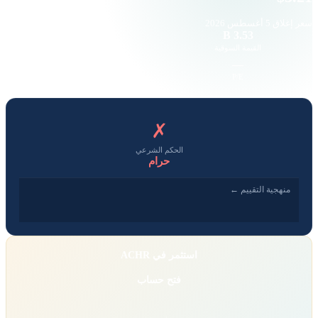
سعر إغلاق
5 أغسطس 2026
14.09 K
3.53 B
القيمة السوقية
حجم التداول
-1.1
—
EPS
P/E
✗
الحكم الشرعي
حرام
منهجية التقييم ←
استثمر في ACHR
فتح حساب