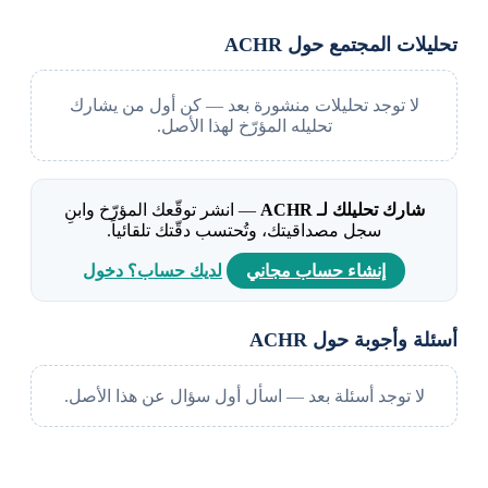
تحليلات المجتمع حول ACHR
لا توجد تحليلات منشورة بعد — كن أول من يشارك
تحليله المؤرّخ لهذا الأصل.
شارك تحليلك لـ ACHR
— انشر توقّعك المؤرّخ وابنِ
سجل مصداقيتك، وتُحتسب دقّتك تلقائياً.
إنشاء حساب مجاني
لديك حساب؟ دخول
أسئلة وأجوبة حول ACHR
لا توجد أسئلة بعد — اسأل أول سؤال عن هذا الأصل.