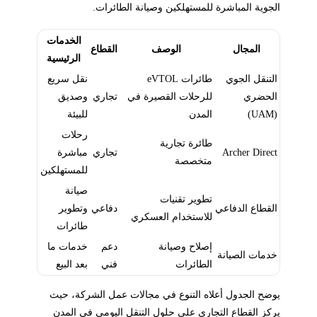
الجوية المباشرة للمستهلكين وصيانة الطائرات.
الخدمات
المجال
الوصف
القطاع
الرئيسية
التنقل الجوي
طائرات eVTOL
نقل سريع
الحضري
للرحلات القصيرة في
تجاري
وصديق
(UAM)
المدن
للبيئة
رحلات
طائرة تجارية
Archer Direct
تجاري
مباشرة
متخصصة
للمستهلكين
صيانة
تطوير تقنيات
القطاع الدفاعي
دفاعي
وتطوير
للاستخدام العسكري
طائرات
إصلاح وصيانة
دعم
خدمات ما
خدمات الصيانة
الطائرات
فني
بعد البيع
يوضح الجدول أعلاه التنوع في مجالات عمل الشركة، حيث
يركز القطاع التجاري على حلول التنقل اليومي في المدن