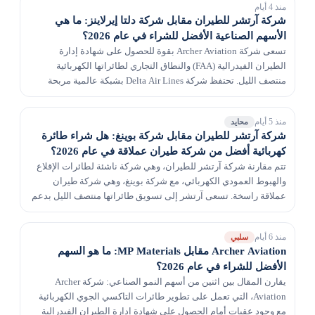
منذ 4 أيام
شركة آرتشر للطيران مقابل شركة دلتا إيرلاينز: ما هي
الأسهم الصناعية الأفضل للشراء في عام 2026؟
تسعى شركة Archer Aviation بقوة للحصول على شهادة إدارة
الطيران الفيدرالية (FAA) والنطاق التجاري لطائراتها الكهربائية
منتصف الليل. تحتفظ شركة Delta Air Lines بشبكة عالمية مربحة
للغاية مدعومة بشراكة برنامج ولاء مربحة.
منذ 5 أيام
محايد
شركة آرتشر للطيران مقابل شركة بوينغ: هل شراء طائرة
كهربائية أفضل من شركة طيران عملاقة في عام 2026؟
تتم مقارنة شركة آرتشر للطيران، وهي شركة ناشئة لطائرات الإقلاع
والهبوط العمودي الكهربائي، مع شركة بوينغ، وهي شركة طيران
عملاقة راسخة. تسعى آرتشر إلى تسويق طائراتها منتصف الليل بدعم
من الخطوط الجوية المتحدة ولكنها تواجه عق...
منذ 6 أيام
سلبي
Archer Aviation مقابل MP Materials: ما هو السهم
الأفضل للشراء في عام 2026؟
يقارن المقال بين اثنين من أسهم النمو الصناعي: شركة Archer
Aviation، التي تعمل على تطوير طائرات التاكسي الجوي الكهربائية
مع وجود عقبات أمام الحصول على شهادة إدارة الطيران الفيدرالية