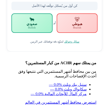
كن أول من يُسجّل توقّعه لهذا الأصل
🐂
🐻
أو
هبوطي
صعودي
Bullish
Bearish
سجّل دخولك
لتتبّع دقة توقعاتك عبر الزمن.
من يمتلك سهم ACHR من كبار المستثمرين؟
من بين محافظ أشهر المستثمرين التي نتتبعها وفق
أحدث الإفصاحات الرسمية.
ستيل بيك ويلث
— 0.0%
سكايواك ويلث
— 0.0%
مركز المال للأبحاث المالية
— 0.0%
استعرض محافظ أشهر المستثمرين في العالم