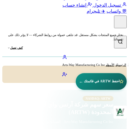
تسجيل الدخول
إنشاء حساب
💬 واتساب
✈️ تليجرام
نختار جميع المنتجات بشكل مستقل. قد نتلقى عمولة من روابط الشركاء — لا يؤثر ذلك على
تقييماتنا.
كيف نعمل
الرئيسية
الأسهم
Arts-Way Manufacturing Co Inc
←
احفظ ARTW في قائمتك
NASDAQ: ARTW
سعر سهم شركة آرتس-واي للصناعات
المحدودة (ARTW)
Arts-Way Manufacturing Co Inc · الصناعات · ناسداك