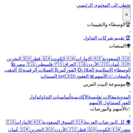
تخطي إلى المحتوى الرئيسي
✕
🏆
الوسطاء والتقييمات
›
🏆 تقييم شركات التداول
🌍
المنصات
›
🇸🇦 السعودية
🇦🇪 الإمارات
🇰🇼 الكويت
🇶🇦 قطر
🇧🇭 البحرين
🇴🇲 عُمان
🇯🇴 الأردن
🇮🇶 العراق
🇵🇸 فلسطين
🇪🇬 مصر
🕌
الوسطاء الإسلامية الحلال
💱 الفوركس
₿ العملات الرقمية
🥇 الذهب
والمعادن
📈 الأسهم
📊 العقود (CFD)
📜 السندات
📚
موسوعة البيت العربي
›
المدونة
مقالات تعليمية
الأكاديمية
أساسيات التداول
تداول
الفوركس
تداول الأسهم
📈
الأسهم والبورصات
›
🌍 كل البورصات العربية
🇸🇦 السوق السعودية
🇦🇪 الإمارات
🇪🇬
مصر
🇰🇼 الكويت
🇶🇦 قطر
🇯🇴 الأردن
🇧🇭 البحرين
🇴🇲 عُمان