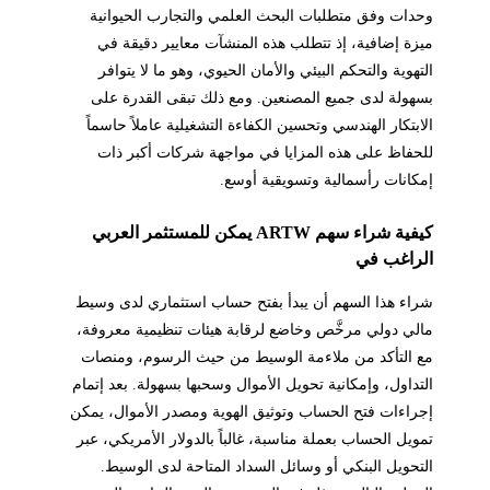
وحدات وفق متطلبات البحث العلمي والتجارب الحيوانية
ميزة إضافية، إذ تتطلب هذه المنشآت معايير دقيقة في
التهوية والتحكم البيئي والأمان الحيوي، وهو ما لا يتوافر
بسهولة لدى جميع المصنعين. ومع ذلك تبقى القدرة على
الابتكار الهندسي وتحسين الكفاءة التشغيلية عاملاً حاسماً
للحفاظ على هذه المزايا في مواجهة شركات أكبر ذات
إمكانات رأسمالية وتسويقية أوسع.
كيفية شراء سهم ARTW يمكن للمستثمر العربي
الراغب في
شراء هذا السهم أن يبدأ بفتح حساب استثماري لدى وسيط
مالي دولي مرخَّص وخاضع لرقابة هيئات تنظيمية معروفة،
مع التأكد من ملاءمة الوسيط من حيث الرسوم، ومنصات
التداول، وإمكانية تحويل الأموال وسحبها بسهولة. بعد إتمام
إجراءات فتح الحساب وتوثيق الهوية ومصدر الأموال، يمكن
تمويل الحساب بعملة مناسبة، غالباً بالدولار الأمريكي، عبر
التحويل البنكي أو وسائل السداد المتاحة لدى الوسيط.