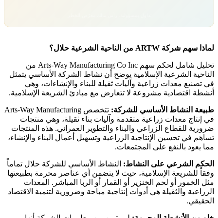
تداول بمسؤولية. رأس مالك معرّض للخطر.
لماذا سهم شركة ARTW من الناحية الشرعية حلال؟
تحليل شامل لحكم سهم Arts-Way Manufacturing Co Inc من
الناحية الشرعية الإسلامية يوضح أن نشاط الشركة الأساسي يتمثل
في تصنيع معدات زراعية وآليات ثقيلة للبناء والإنشاءات، وهي
أنشطة اقتصادية مشروعة لا تتعارض مع مبادئ الشريعة الإسلامية.
طبيعة النشاط الأساسي للشركة:
تتخصص Arts-Way Manufacturing
في إنتاج معدات زراعية متقدمة وآليات بناء ثقيلة، وهي منتجات
ضرورية للقطاع الزراعي والبناء والتطوير العمراني. هذه المنتجات
تساهم في تحسين الإنتاجية الزراعية وتسهيل أعمال البناء والإنشاء،
مما يعود بالنفع على المجتمعات.
الحكم الشرعي على النشاط:
النشاط الأساسي للشركة حلال تماماً
وفقاً للشريعة الإسلامية، حيث لا يتضمن أي عناصر محرمة بطبيعتها
مثل الخمور أو لحم الخنزير أو القمار أو الربا المباشر. المعدات
الزراعية والثقيلة هي أدوات إنتاجية مباحة وضرورية لتنمية الاقتصاد
الحقيقي.
خلو من الأنشطة المحرمة:
لم يتبين من معلومات الشركة أنها