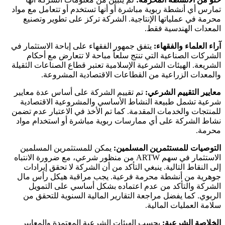
تمارس أي أنشطة ربوية مباشرة أو أنها تستخدم أو تتعامل مع مواد
محرمة في عملياتها الإنتاجية. الشركة تركز على تطوير وتصنيع
المعدات الهندسية فقط.
آراء العلماء والفقهاء:
يتفق جمهور الفقهاء على إباحة الاستثمار في
الشركات الصناعية التي تنتج سلعاً مباحة لا تتعارض مع أحكام
الشريعة. الهيئات الشرعية الإسلامية تعتبر قطاع الصناعات الثقيلة
والمعدات الزراعية من القطاعات الاقتصادية المشروعة.
معايير التقييم الشرعي:
تم تقييم الشركة على أساس عدة معايير
شرعية تشمل طبيعة النشاط الأساسي والمشروعية الاقتصادية
للمنتجات والخدمات المقدمة. كما تم الأخذ في الاعتبار عدم تضمن
نشاط الشركة على أي ممارسات ربوية مباشرة أو استخدام مواد
محرمة.
التوصيات للمستثمرين المسلمين:
يمكن للمستثمرين المسلمين
الاستثمار في سهم ARTW من منظور شرعي، مع ضرورة الانتباه
إلى النقاط التالية. ينبغي التأكد من أن الشركة لا تحقق إيرادات
جوهرية من أنشطة محرمة فرعية. يجب مراقبة هيكل رأس مال
الشركة والتأكد من عدم اعتماده بشكل أساسي على التمويل
الربوي. كما يفضل مراجعة التقارير المالية السنوية للتحقق من
سلامة العمليات المالية.
الخلاصة الشرعية:
بحسب الهيئات الشرعية المعتمدة والمعايير