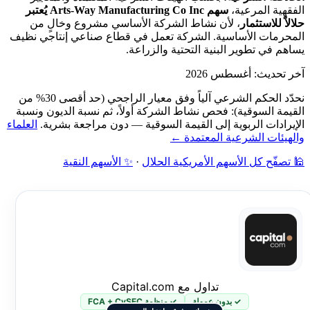
الفقهية المرعية،
سهم Arts-Way Manufacturing Co Inc يُعتبر
حلالاً للاستثمار
، لأن نشاط الشركة الأساسي مشروع وخالٍ من
المحرمات الأساسية. الشركة تعمل في قطاع صناعي إنتاجي نظيف
يساهم في تطوير البنية التحتية والزراعة.
آخر تحديث: أغسطس 2026
نحدّد الحكم الشرعي آلياً وفق معيار الراجحي (حد أقصى 30% من
القيمة السوقية): فحص نشاط الشركة أولاً، ثم نسبة الديون ونسبة
الإيرادات الربوية إلى القيمة السوقية — دون مراجعة بشرية.
العلماء
والهيئات الشرعية المعتمدة ←
🕌 تصفّح كل الأسهم الأمريكية الحلال
·
✨ الأسهم النقية
تداول مع Capital.com
✓ بدون عمولة
✓ منظمة FCA + CySEC