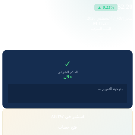
$2.20
▲ 0.23%
سعر إغلاق
7 أغسطس 2026
3.55 K
11.21 M
القيمة السوقية
حجم التداول
0.25
—
EPS
P/E
✓
الحكم الشرعي
حلال
منهجية التقييم ←
استثمر في ARTW
فتح حساب