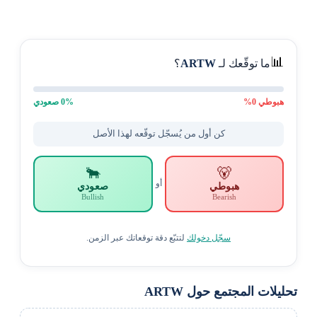
📊
ما توقّعك لـ
ARTW
؟
هبوطي
0
%
% صعودي
0
كن أول من يُسجّل توقّعه لهذا الأصل
🐂
🐻
أو
هبوطي
صعودي
Bullish
Bearish
سجّل دخولك
لتتبّع دقة توقعاتك عبر الزمن.
تحليلات المجتمع حول ARTW