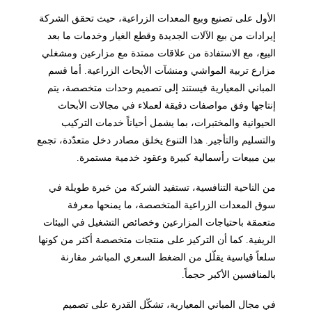
الأول على تصنيع وبيع المعدات الزراعية، حيث تحقق الشركة
إيرادات من بيع الآلات الجديدة وقطع الغيار وخدمات ما بعد
البيع، مع الاستفادة من علاقات ممتدة مع مزارعين ومشغلي
مزارع تربية المواشي ومنشآت الأبحاث الزراعية. أما قسم
المباني المعيارية فيستند إلى تصميم وحدات متخصصة، يتم
إنتاجها وفق مواصفات دقيقة لعملاء في مجالات الأبحاث
الحيوانية والمختبرات، بما يشمل أحياناً خدمات التركيب
والتسليم والتأجير. هذا التنوع يخلق مصادر دخل متعدّدة، تجمع
بين مبيعات رأسمالية كبيرة وعقود خدمية مستمرة.
من الناحية التنافسية، تستفيد الشركة من خبرة طويلة في
سوق المعدات الزراعية المتخصصة، ما يمنحها معرفة
متعمقة باحتياجات المزارعين وخصائص التشغيل في البيئات
الريفية. كما أن التركيز على منتجات متخصصة أكثر من كونها
سلعاً قياسية يقلّل من الضغط السعري المباشر مقارنة
بالمنافسين الأكبر حجماً.
في مجال المباني المعيارية، تشكّل القدرة على تصميم