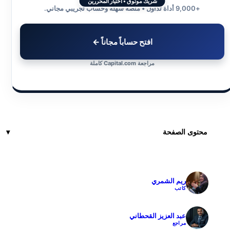
شريك موثوق • اختيار المحررين
+9,000 أداة تداول • منصة سهلة وحساب تجريبي مجاني.
افتح حساباً مجاناً ←
مراجعة Capital.com كاملة
محتوى الصفحة
ريم الشمري
✓
كاتب
عبد العزيز القحطاني
✓
مراجع