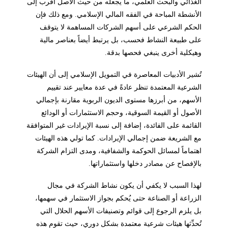
الغذائي والبحث العلمي، ما يجعله من حيث الأصل أقرب إلى
الأنشطة المباحة في الفقه المالي الإسلامي. ومع ذلك فإن
الحكم الشرعي على أسهم الشركات المساهمة لا يتوقف
على طبيعة النشاط فحسب، بل يرتبط أيضاً بعناصر مالية
وهيكلية أخرى ينبغي فحصها بدقة.
تُشير الأدبيات المعاصرة في التمويل الإسلامي إلى أن الهيئات
الشرعية المعتمدة تنظر عادةً في عدة معايير عند تقييم
الأسهم، من أبرزها مستوى الديون الربوية مقارنة بإجمالي
الأصول أو القيمة السوقية، وحجم الاستثمارات أو الودائع
القائمة على الفائدة، إضافة إلى نسبة الإيرادات غير المتوافقة
مع الشريعة ضمن إجمالي الإيرادات. كما تولي هذه الهيئات
اهتماماً لمسائل الحوكمة والشفافية، ومدى التزام الشركة
بالإفصاح عن مصادر دخلها واستثماراتها.
لهذا السبب لا يكفي أن يكون نشاط الشركة في مجال
الزراعة أو الصناعة حتى يُحكم بجواز الاستثمار في سهمها،
بل يلزم الرجوع إلى قوائم وتصنيفات الأسهم الحلال التي
تُحدِّثها هيئات شرعية معتمدة بشكل دوري، حيث تقوم هذه