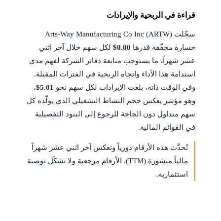
قراءة في الربحية والإيرادات
سجّلت Arts-Way Manufacturing Co Inc (ARTW)
خسارة مخفّفة قدرها
$0.00
لكل سهم خلال آخر اثني
عشر شهراً، ما يستوجب متابعة دفاتر الشركة لفهم مدى
استدامة هذا الأداء واتجاه الربحية في الفترات المقبلة.
وفي الوقت ذاته، بلغت الإيرادات لكل سهم نحو
$5.01
،
وهو مؤشر يعكس حجم النشاط التشغيلي الذي يولّده كل
سهم متداول دون الحاجة للرجوع إلى البنود التفصيلية
في القوائم المالية.
تُحدَّث هذه الأرقام دورياً وتعكس آخر اثني عشر شهراً
مالياً منشورة (TTM). الأرقام مرجعية ولا تشكّل توصية
استثمارية.