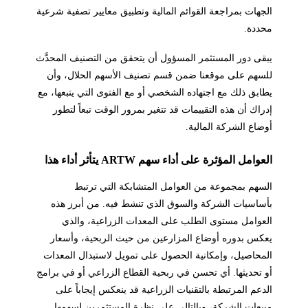
الجهات بمراجعة القوائم المالية وتطبيق معايير تصفية شرعية
محددة.
يبقى دور المستثمر المسؤول أن يتحقق من التصنيف المحدَّث
للسهم على موقعنا ضمن قسم تصنيف الأسهم الحلال، وأن
يطابق ذلك مع اجتهاده الشخصي أو مع الفتوى التي يتبعها، مع
إدراك أن هذه التقييمات قد تتغير بمرور الوقت تبعاً لتطور
أوضاع الشركة المالية.
العوامل المؤثرة على أداء سهم ARTW يتأثر أداء هذا
السهم بمجموعة من العوامل المتشابكة التي ترتبط
بأساسيات الشركة والسوق الذي تنشط فيه. من أبرز هذه
العوامل مستوى الطلب على المعدات الزراعية، والذي
يعكس بدوره أوضاع المزارعين من حيث الربحية، وأسعار
المحاصيل، وإمكانية الحصول على تمويل لاستبدال المعدات
أو تحديثها. أي تحسن في ربحية القطاع الزراعي أو في برامج
الدعم المرتبطة بالتقنيات الزراعية قد ينعكس إيجاباً على
مبيعات الشركة، وبالتالي على نظرة المستثمرين لسهمها.