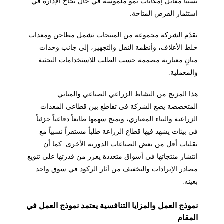
نسبياً مقابل إمكانات نمو ملموسة في حال نجاح الإدارة في
استثمار الفرص المتاحة.
تقدّم الشركة مجموعة من المنتجات تشمل مطاحن ومعدات
خلط الأعلاف، وأنظمة النقل والتجهيز، إلى جانب وحدات
مبانٍ معيارية مصممة حسب الطلب للاستخدامات البحثية
والمعملية.
هذا المزيج من النشاط الزراعي الصناعي والمباني
المتخصصة يضع الشركة في تقاطع بين قطاعي المعدات
الزراعية والبناء المعياري، ويمنح سهمها طابعاً دفاعياً جزئياً
في بيئات يشهد فيها قطاع الزراعة طلباً مستقراً نسبياً مع
تقلبات أقل من بعض
الصناعات
الدورية الأخرى. كما أن
انتشار منتجاتها في أسواق متعددة يعزز من قدرتها على تنويع
مصادر الإيرادات والتخفيف من آثار الركود في سوق واحد
بعينه.
نموذج العمل والمزايا التنافسية يعتمد نموذج العمل في
المقام