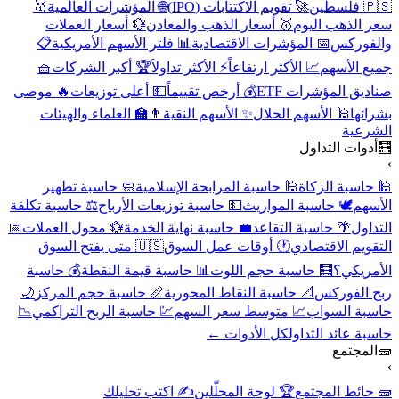
🇵🇸 فلسطين
🚀 تقويم الاكتتابات (IPO)
🌐 المؤشرات العالمية
🥇
سعر الذهب اليوم
🥇 أسعار الذهب والمعادن
💱 أسعار العملات
والفوركس
📅 المؤشرات الاقتصادية
📊 فلتر الأسهم الأمريكية
📋
جميع الأسهم
📈 الأكثر ارتفاعاً
⚡ الأكثر تداولاً
🏆 أكبر الشركات
🧺
صناديق المؤشرات ETF
💰 أرخص تقييماً
💵 أعلى توزيعات
🔥 موصى
بشرائها
🕌 الأسهم الحلال
✨ الأسهم النقية
👨‍🏫 العلماء والهيئات
الشرعية
🧮
أدوات التداول
›
🕌 حاسبة الزكاة
🕌 حاسبة المرابحة الإسلامية
🧼 حاسبة تطهير
الأسهم
🕊️ حاسبة المواريث
💵 حاسبة توزيعات الأرباح
⚖️ حاسبة تكلفة
التداول
🌴 حاسبة التقاعد
💼 حاسبة نهاية الخدمة
💱 محول العملات
📅
التقويم الاقتصادي
🕐 أوقات عمل السوق
🇺🇸 متى يفتح السوق
الأمريكي؟
🧮 حاسبة حجم اللوت
📊 حاسبة قيمة النقطة
💰 حاسبة
ربح الفوركس
📐 حاسبة النقاط المحورية
📏 حاسبة حجم المركز
🌙
حاسبة السواب
📈 متوسط سعر السهم
💹 حاسبة الربح التراكمي
📉
حاسبة عائد التداول
كل الأدوات ←
🧱
المجتمع
›
🧱 حائط المجتمع
🏆 لوحة المحلّلين
✍️ اكتب تحليلك