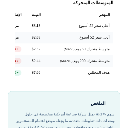
المتوسطات المتحركة
المؤشر
القيمة
الإشارة
أعلى سعر 52 أسبوع
$3.18
مرجعي
أدنى سعر 52 أسبوع
$2.08
مرجعي
متوسط متحرك 50 يوم
$2.52
↓ تحت
(MA50)
متوسط متحرك 200 يوم
$2.44
↓ تحت
(MA200)
هدف المحللين
$7.00
+218.9%
الملخص
سهم ARTW يمثل شركة صناعية أمريكية متخصصة في حلول
ومعدات ذات تطبيقات متعددة، ما يجعله موضع اهتمام للمستثمرين
الباحثين عن تنويع محافظهم. يتحرك سعر سهم ARTW وفق مزيج