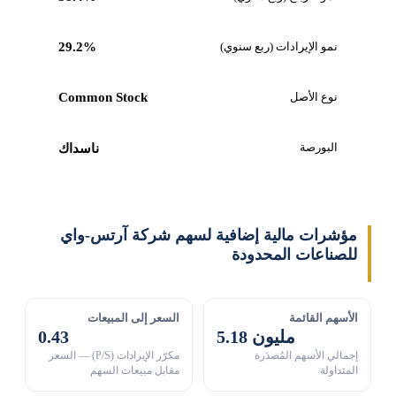
نمو الإيرادات (ربع سنوي)
29.2%
نوع الأصل
Common Stock
البورصة
ناسداك
مؤشرات مالية إضافية لسهم شركة آرتس-واي
للصناعات المحدودة
الأسهم القائمة
السعر إلى المبيعات
5.18 مليون
0.43
إجمالي الأسهم المُصدَرة
مكرّر الإيرادات (P/S) — السعر
المتداولة
مقابل مبيعات السهم