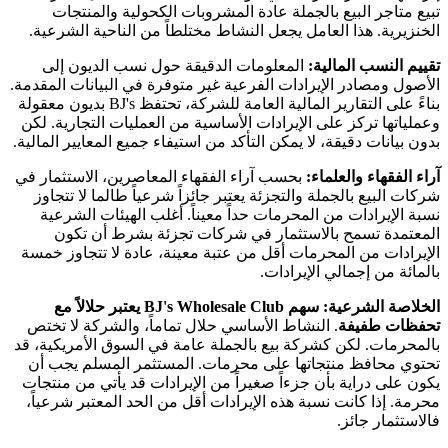
تبيع متاجر البيع بالجملة عادة المشروبات الكحولية والمنتجات
الخنزيرية. هذا العامل يجعل النشاط مختلطاً من الناحية الشرعية.
تقييم النسب المالية:
المعلومات الدقيقة حول نسب الديون إلى
الأصول ومصادر الإيرادات الفرعية غير متوفرة في البيانات المقدمة.
بناءً على التقارير المالية العامة للشركة، تحتفظ BJ's بديون معقولة
وعملياتها تركز على الإيرادات الأساسية من العمليات التجارية. لكن
بدون بيانات دقيقة، لا يمكن التأكد من استيفاء جميع المعايير المالية.
آراء الفقهاء والعلماء:
بحسب آراء الفقهاء المعاصرين، الاستثمار في
شركات البيع بالجملة والتجزئة يعتبر جائزاً شرعياً طالما لا تتجاوز
نسبة الإيرادات من المحرمات حداً معيناً. أغلب الهيئات الشرعية
المعتمدة تسمح بالاستثمار في شركات تجزئة بشرط أن تكون
الإيرادات من المحرمات أقل من عتبة معينة، عادة لا تتجاوز خمسة
بالمائة من إجمالي الإيرادات.
الخلاصة الشرعية:
سهم BJ's Wholesale Club يعتبر حلالاً مع
تحفظات طفيفة
. النشاط الأساسي حلال تماماً، والشركة لا تختص
بالمحرمات. لكن كشركة بيع بالجملة عامة في السوق الأمريكية، قد
تحتوي محافظ منتجاتها على محرمات. المستثمر المسلم يجب أن
يكون على دراية بأن جزءاً صغيراً من الإيرادات قد يأتي من منتجات
محرمة. إذا كانت نسبة هذه الإيرادات أقل من الحد المعتبر شرعياً،
فالاستثمار جائز.