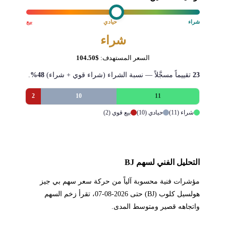
شراء
حيادي
بيع
شراء
السعر المستهدف:
$104.50
23
تقييماً مسجَّلاً — نسبة الشراء (شراء قوي + شراء)
48%
.
2
10
11
شراء (11)
حيادي (10)
بيع قوي (2)
التحليل الفني لسهم BJ
مؤشرات فنية محسوبة آلياً من حركة سعر سهم بي جيز
هولسيل كلوب (BJ) حتى 2026-08-07، تقرأ زخم السهم
واتجاهه قصير ومتوسط المدى.