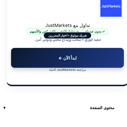
تداول مع JustMarkets
✓ بدون عمولة
✓ تداول الذهب والفوركس والأسهم
شريك موثوق • اختيار المحررين
تنفيذ فوري • سحب وإيداع محلي ودولي آمن.
ابدأ الآن ←
مراجعة JustMarkets كاملة
محتوى الصفحة