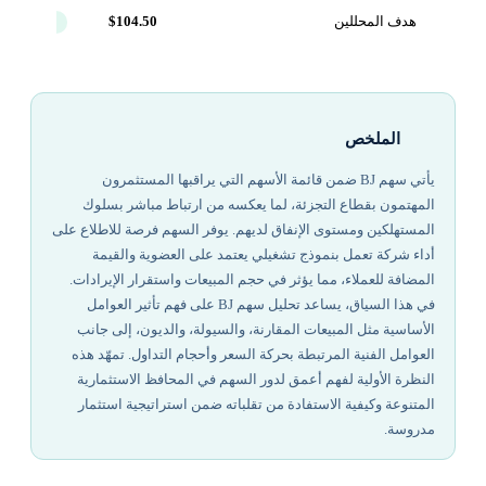
هدف المحللين
$104.50
+7.9%
الملخص
يأتي سهم BJ ضمن قائمة الأسهم التي يراقبها المستثمرون
المهتمون بقطاع التجزئة، لما يعكسه من ارتباط مباشر بسلوك
المستهلكين ومستوى الإنفاق لديهم. يوفر السهم فرصة للاطلاع على
أداء شركة تعمل بنموذج تشغيلي يعتمد على العضوية والقيمة
المضافة للعملاء، مما يؤثر في حجم المبيعات واستقرار الإيرادات.
في هذا السياق، يساعد تحليل سهم BJ على فهم تأثير العوامل
الأساسية مثل المبيعات المقارنة، والسيولة، والديون، إلى جانب
العوامل الفنية المرتبطة بحركة السعر وأحجام التداول. تمهّد هذه
النظرة الأولية لفهم أعمق لدور السهم في المحافظ الاستثمارية
المتنوعة وكيفية الاستفادة من تقلباته ضمن استراتيجية استثمار
مدروسة.