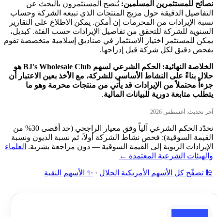
نصائح للمستثمرين المسلمين:
يُنصح المستثمرون بالبحث عن
التفاصيل الدقيقة حول مزيج المنتجات الذي تبيعه الشركة وحساب
نسبة الإيرادات من المحرمات إن أمكن. يمكن الاطلاع على التقارير
السنوية للشركة للتحقق من تفاصيل الإيرادات حسب الفئة. كبديل،
يمكن للمستثمر اختيار الاستثمار في صناديق إسلامية متخصصة تقوم
بفحص دقيق لكل شركة قبل إدراجها.
الخلاصة النهائية:
الحكم الشرعي لسهم BJ's Wholesale Club هو
حلال بناءً على النشاط الأساسي للشركة، مع الأخذ بعين الاعتبار أن
جزءاً محتملاً من الإيرادات قد يأتي من منتجات محرمة وهو ما
يتطلب متابعة دورية للبيانات المالية
.
آخر تحديث: أغسطس 2026
نحدّد الحكم الشرعي آلياً وفق معيار الراجحي (حد أقصى 30% من
القيمة السوقية): فحص نشاط الشركة أولاً، ثم نسبة الديون ونسبة
الإيرادات الربوية إلى القيمة السوقية — دون مراجعة بشرية.
العلماء
والهيئات الشرعية المعتمدة ←
🕌 تصفّح كل الأسهم الأمريكية الحلال
·
✨ الأسهم النقية