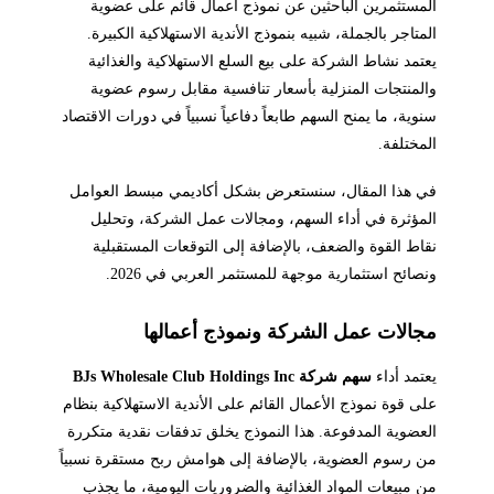
المستثمرين الباحثين عن نموذج أعمال قائم على عضوية
المتاجر بالجملة، شبيه بنموذج الأندية الاستهلاكية الكبيرة.
يعتمد نشاط الشركة على بيع السلع الاستهلاكية والغذائية
والمنتجات المنزلية بأسعار تنافسية مقابل رسوم عضوية
سنوية، ما يمنح السهم طابعاً دفاعياً نسبياً في دورات الاقتصاد
المختلفة.
في هذا المقال، سنستعرض بشكل أكاديمي مبسط العوامل
المؤثرة في أداء السهم، ومجالات عمل الشركة، وتحليل
نقاط القوة والضعف، بالإضافة إلى التوقعات المستقبلية
ونصائح استثمارية موجهة للمستثمر العربي في 2026.
مجالات عمل الشركة ونموذج أعمالها
يعتمد أداء
سهم شركة BJs Wholesale Club Holdings Inc
على قوة نموذج الأعمال القائم على الأندية الاستهلاكية بنظام
العضوية المدفوعة. هذا النموذج يخلق تدفقات نقدية متكررة
من رسوم العضوية، بالإضافة إلى هوامش ربح مستقرة نسبياً
من مبيعات المواد الغذائية والضروريات اليومية، ما يجذب