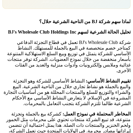
تداول بمسؤولية. رأس مالك معرّض للخطر.
لماذا سهم شركة BJ من الناحية الشرعية حلال؟
تحليل الحالة الشرعية لسهم BJ's Wholesale Club Holdings Inc
شركة BJ's Wholesale Club تعمل في قطاع التجزئة الدفاعي
كمتاجر خصم متخصصة في البيع بالجملة للمستهلك. النشاط
الأساسي للشركة يتمثل في توزيع وبيع السلع الاستهلاكية المتنوعة
بأسعار منخفضة من خلال نموذج العضويات. الشركة توفر منتجات
غذائية وملابس وإلكترونيات وأدوات منزلية والعديد من الفئات
الأخرى.
تقييم النشاط الأساسي:
النشاط الأساسي للشركة وهو التجزئة
والبيع بالجملة هو نشاط تجاري حلال من الناحية الشرعية. البيع
والشراء والتوزيع للسلع والمنتجات المحللة هو من أساسيات التجارة
المشروعة في الإسلام. لا يتعارض النشاط الأساسي مع الأحكام
الشرعية طالما تلتزم الشركة بتجنب التعامل بالمحرمات.
المخاطر المحتملة في نموذج العمل:
كشركة بيع بالجملة وتجزئة
متنوعة، قد تبيع الشركة منتجات تحتوي على محرمات مثل الخمور
ولحم الخنزير والمنتجات ذات الصلة. هذا يمثل احتمالية أن تتضمن
إيراداتها مصادر محرمة. في الولايات المتحدة حيث تعمل الشركة،