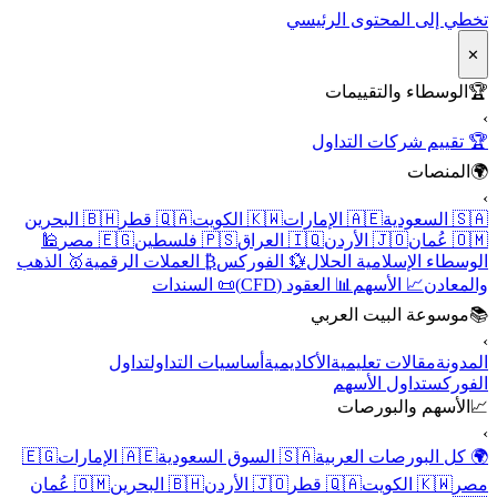
تخطي إلى المحتوى الرئيسي
✕
🏆
الوسطاء والتقييمات
›
🏆 تقييم شركات التداول
🌍
المنصات
›
🇸🇦 السعودية
🇦🇪 الإمارات
🇰🇼 الكويت
🇶🇦 قطر
🇧🇭 البحرين
🇴🇲 عُمان
🇯🇴 الأردن
🇮🇶 العراق
🇵🇸 فلسطين
🇪🇬 مصر
🕌
الوسطاء الإسلامية الحلال
💱 الفوركس
₿ العملات الرقمية
🥇 الذهب
والمعادن
📈 الأسهم
📊 العقود (CFD)
📜 السندات
📚
موسوعة البيت العربي
›
المدونة
مقالات تعليمية
الأكاديمية
أساسيات التداول
تداول
الفوركس
تداول الأسهم
📈
الأسهم والبورصات
›
🌍 كل البورصات العربية
🇸🇦 السوق السعودية
🇦🇪 الإمارات
🇪🇬
مصر
🇰🇼 الكويت
🇶🇦 قطر
🇯🇴 الأردن
🇧🇭 البحرين
🇴🇲 عُمان