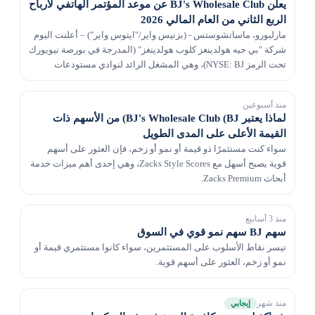
يعلن BJ's Wholesale Club عن موعد المؤتمر الهاتفي لأرباح
الربع الثاني من العام المالي 2026
مارلبورو، ماساتشوستس - (بزنيس واير/"ايتوس واير") – أعلنت اليوم
شركة "بي جيه هولدينغز كلوب هولدينغز" (المدرجة في بورصة نيويورك
تحت الرمز NYSE: BJ)، وهي المشغل الرائد لنوادي مستودعات
العضوية، أنها ستصدر النتائج المالية للر...
منذ أسبوعين
لماذا يعتبر BJ's Wholesale Club (BJ) من الأسهم ذات
القيمة الأعلى على المدى الطويل
سواء كنت مستثمرًا ذو قيمة أو نمو أو زخم، فإن العثور على أسهم
قوية يصبح أسهل مع Zacks Style Scores، وهي إحدى أهم ميزات خدمة
أبحاث Zacks Premium.
منذ 3 أسابيع
سهم BJ سهم نمو قوي في السوق
تيسر نقاط الأسلوب على المستثمرين، سواء كانوا مستثمري قيمة أو
نمو أو زخم، العثور على أسهم قوية.
منذ شهر
إيجابي