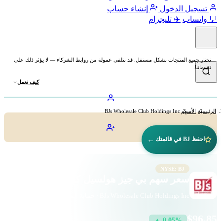
تسجيل الدخول
إنشاء حساب
💬 واتساب
✈️ تليجرام
نختار جميع المنتجات بشكل مستقل. قد نتلقى عمولة من روابط الشركاء — لا يؤثر ذلك على
تقييماتنا.
كيف نعمل
الرئيسية
الأسهم
BJs Wholesale Club Holdings Inc
←
احفظ BJ في قائمتك
NYSE: BJ
سعر سهم بي جيز هولسيل كلوب (BJ)
BJs Wholesale Club Holdings Inc · حماية المستهلك · بورصة نيويورك
$96.85
▲ 0.05%