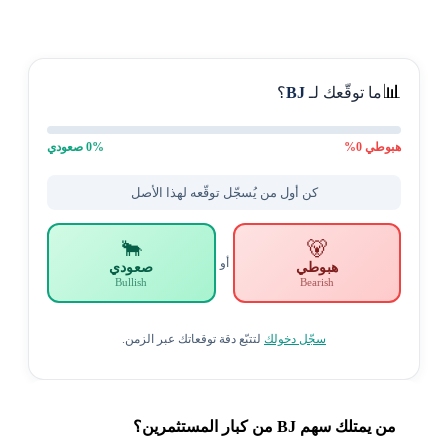
📊
ما توقّعك لـ
BJ
؟
هبوطي
0
%
% صعودي
0
كن أول من يُسجّل توقّعه لهذا الأصل
🐂
🐻
أو
هبوطي
صعودي
Bullish
Bearish
سجّل دخولك
لتتبّع دقة توقعاتك عبر الزمن.
من يمتلك سهم BJ من كبار المستثمرين؟