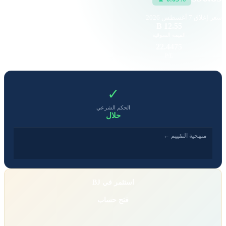
سعر إغلاق
7 أغسطس 2026
33.87 K
12.55 B
القيمة السوقية
حجم التداول
4.37
22.4475
EPS
P/E
✓
الحكم الشرعي
حلال
منهجية التقييم ←
استثمر في BJ
فتح حساب