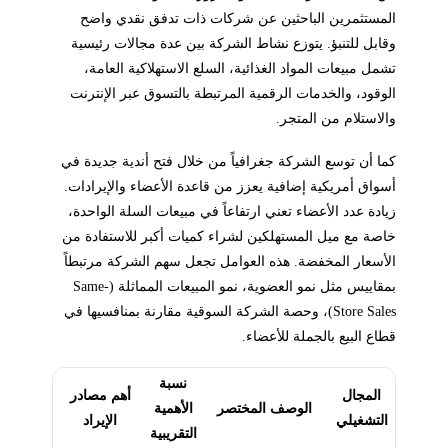
المستثمرين الباحثين عن شركات ذات تدفق نقدي واضح
وقابل للتنبؤ. يتوزع نشاط الشركة بين عدة مجالات رئيسية
تشمل مبيعات المواد الغذائية، السلع الاستهلاكية العامة،
الوقود، والخدمات الرقمية المرتبطة بالتسوق عبر الإنترنت
والاستلام من المتجر.
كما أن توسع الشركة جغرافياً من خلال فتح أندية جديدة في
أسواق أمريكية إضافية يعزز من قاعدة الأعضاء والإيرادات.
زيادة عدد الأعضاء تعني ارتفاعاً في مبيعات السلة الواحدة،
خاصة مع ميل المستهلكين لشراء كميات أكبر للاستفادة من
الأسعار المخفضة. هذه العوامل تجعل سهم الشركة مرتبطاً
بمقاييس مثل نمو العضوية، نمو المبيعات المماثلة (Same-
Store Sales)، وحصة الشركة السوقية مقارنة بمنافسيها في
قطاع البيع بالجملة للأعضاء.
نسبة
المجال
أهم مصادر
الوصف المختصر
الأهمية
التشغيلي
الإيراد
التقريبية