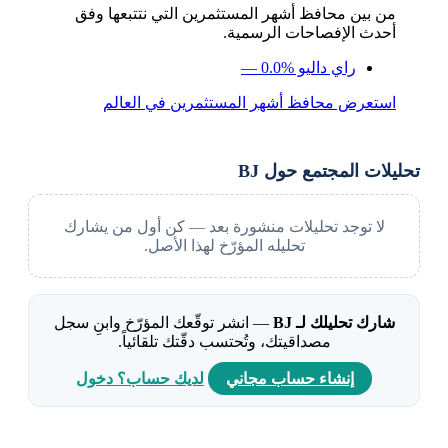
من بين محافظ أشهر المستثمرين التي نتتبعها وفق
أحدث الإفصاحات الرسمية.
راي داليو
— 0.0%
استعرض محافظ أشهر المستثمرين في العالم
تحليلات المجتمع حول BJ
لا توجد تحليلات منشورة بعد — كن أول من يشارك
تحليله المؤرّخ لهذا الأصل.
شارك تحليلك لـ BJ
— انشر توقّعك المؤرّخ وابنِ سجل
مصداقيتك، وتُحتسب دقّتك تلقائياً.
إنشاء حساب مجاني
لديك حساب؟ دخول