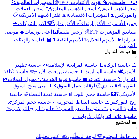
🇵🇸 فلسطين
🚀 تقويم الاكتتابات (IPO)
🌐 المؤشرات العالمية
🥇
سعر الذهب اليوم
🥇 أسعار الذهب والمعادن
💱 أسعار العملات
والفوركس
📅 المؤشرات الاقتصادية
📊 فلتر الأسهم الأمريكية
📋
جميع الأسهم
📈 الأكثر ارتفاعاً
⚡ الأكثر تداولاً
🏆 أكبر الشركات
🧺
صناديق المؤشرات ETF
💰 أرخص تقييماً
💵 أعلى توزيعات
🔥 موصى
بشرائها
🕌 الأسهم الحلال
✨ الأسهم النقية
👨‍🏫 العلماء والهيئات
الشرعية
🧮
أدوات التداول
›
🕌 حاسبة الزكاة
🕌 حاسبة المرابحة الإسلامية
🧼 حاسبة تطهير
الأسهم
🕊️ حاسبة المواريث
💵 حاسبة توزيعات الأرباح
⚖️ حاسبة تكلفة
التداول
🌴 حاسبة التقاعد
💼 حاسبة نهاية الخدمة
💱 محول العملات
📅
التقويم الاقتصادي
🕐 أوقات عمل السوق
🇺🇸 متى يفتح السوق
الأمريكي؟
🧮 حاسبة حجم اللوت
📊 حاسبة قيمة النقطة
💰 حاسبة
ربح الفوركس
📐 حاسبة النقاط المحورية
📏 حاسبة حجم المركز
🌙
حاسبة السواب
📈 متوسط سعر السهم
💹 حاسبة الربح التراكمي
📉
حاسبة عائد التداول
كل الأدوات ←
🧱
المجتمع
›
🧱 حائط المجتمع
🏆 لوحة المحلّلين
✍️ اكتب تحليلك