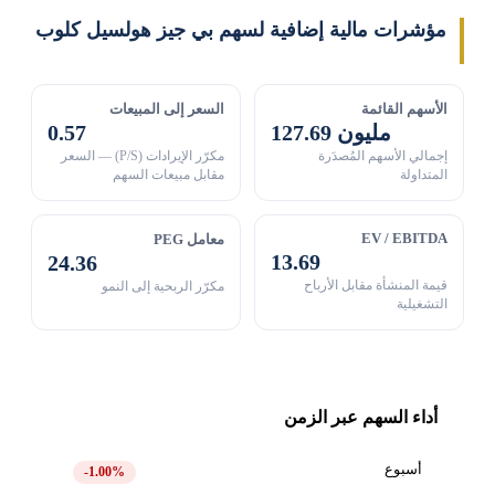
مؤشرات مالية إضافية لسهم بي جيز هولسيل كلوب
الأسهم القائمة
السعر إلى المبيعات
127.69 مليون
0.57
إجمالي الأسهم المُصدَرة
مكرّر الإيرادات (P/S) — السعر
المتداولة
مقابل مبيعات السهم
EV / EBITDA
معامل PEG
13.69
24.36
قيمة المنشأة مقابل الأرباح
مكرّر الربحية إلى النمو
التشغيلية
أداء السهم عبر الزمن
أسبوع
-1.00%