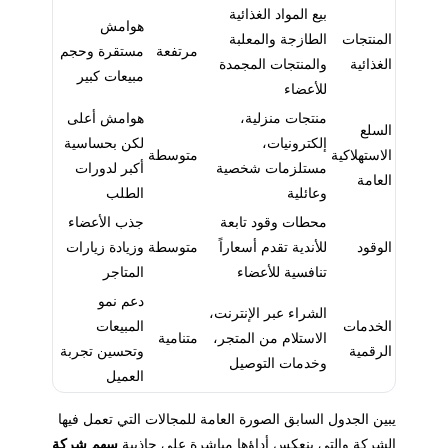
بيع المواد الغذائية
هوامش
المنتجات
الطازجة والمعلبة
مرتفعة
مستقرة وحجم
الغذائية
والمنتجات المجمدة
مبيعات كبير
للأعضاء
منتجات منزلية،
هوامش أعلى
السلع
إلكترونيات،
لكن بحساسية
الاستهلاكية
متوسطة
مستلزمات شخصية
أكبر لدورات
العامة
وعائلية
الطلب
محطات وقود تابعة
جذب الأعضاء
الوقود
للأندية تقدم أسعاراً
متوسطة
وزيادة زيارات
تنافسية للأعضاء
المتاجر
دعم نمو
الشراء عبر الإنترنت،
الخدمات
المبيعات
الاستلام من المتجر،
متنامية
الرقمية
وتحسين تجربة
وخدمات التوصيل
العميل
يبين الجدول السابق الصورة العامة للمجالات التي تعمل فيها
الشركة والتي ينعكس أداؤها مباشرة على جاذبية
سهم شركة