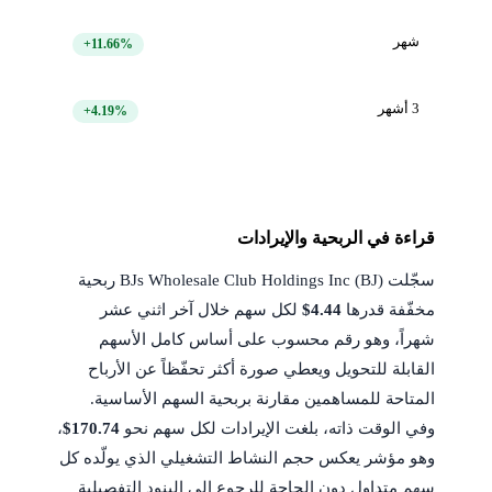
شهر
+11.66%
3 أشهر
+4.19%
قراءة في الربحية والإيرادات
سجّلت BJs Wholesale Club Holdings Inc (BJ) ربحية
مخفّفة قدرها
$4.44
لكل سهم خلال آخر اثني عشر
شهراً، وهو رقم محسوب على أساس كامل الأسهم
القابلة للتحويل ويعطي صورة أكثر تحفّظاً عن الأرباح
المتاحة للمساهمين مقارنة بربحية السهم الأساسية.
وفي الوقت ذاته، بلغت الإيرادات لكل سهم نحو
$170.74
،
وهو مؤشر يعكس حجم النشاط التشغيلي الذي يولّده كل
سهم متداول دون الحاجة للرجوع إلى البنود التفصيلية