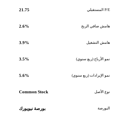
P/E المستقبلي
21.75
هامش صافي الربح
2.6%
هامش التشغيل
3.9%
نمو الأرباح (ربع سنوي)
3.5%
نمو الإيرادات (ربع سنوي)
5.6%
نوع الأصل
Common Stock
البورصة
بورصة نيويورك