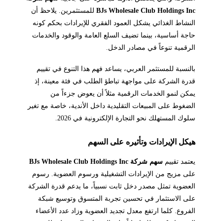
BJs Wholesale Club Holdings Inc
للمستثمرين. يلاحظ أن
النشاط الغذائي يشكل العمود الفقري للإيرادات بحكم كونه
حاجة أساسية، بينما تضيف السلع العامة والوقود والخدمات
الرقمية تنوعاً في مصادر الدخل.
بالنسبة للمستثمر العربي، يساعد فهم هذا التنوع في تقييم
قدرة الشركة على مواجهة تباطؤ الطلب في فئة معينة، إذ
يمكن لنمو الخدمات الرقمية مثلاً أن يعوض جزءاً من
الضغوط على المبيعات التقليدية داخل الأندية، خاصة مع تغير
سلوك المستهلك نحو التجارة الإلكترونية في 2026.
هيكل الإيرادات وتأثيره على السهم
يعتمد تقييم
سهم شركة BJs Wholesale Club Holdings Inc
على مزيج من الإيرادات التشغيلية ورسوم العضوية. رسوم
العضوية تمثل مصدر دخل ثابت نسبياً، ما يدعم قدرة الشركة
على الاستثمار في تحسين تجربة المتسوق وتوسيع شبكة
الفروع. كلما ارتفع معدل تجديد العضوية وزاد عدد الأعضاء