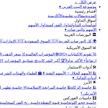
عرض الكل ←
▾
موسوعة البيت العربي
أقسام رئيسية
الأكاديمية
مقالات تعليمية
المدونة
أسواق التداول
تداول الأسهم
تداول الفوركس
أساسيات التداول
▾
الأسهم والبورصات
🏛️ البورصات العربية
مصر
🇦🇪 الإمارات
🇸🇦 السوق السعودية
🌍 كل البورصات العربية
📊 السوق الأمريكية
سعر الذهب اليوم
🌐 المؤشرات العالمية
🚀 تقويم الاكتتابات (IPO)
🧺 صناديق المؤشرات ETF
🏆 أكبر الشركات
⚡ الأكثر تداولاً
ارتفاعاً
🛠️ أدوات الاستثمار
‍🏫 العلماء والهيئات الشرعية
✨ الأسهم النقية
🕌 الأسهم الحلال
▾
أدوات التداول
🌟 الأبرز
سبة تطهير الأسهم
🕌 حاسبة المرابحة الإسلامية
🕌 حاسبة الزكاة
الأمريكي؟
🧮 حاسبات الفوركس
محورية
حاسبة ربح الفوركس
حاسبة قيمة النقطة
حاسبة حجم اللوت
📈 حاسبات الاستثمار