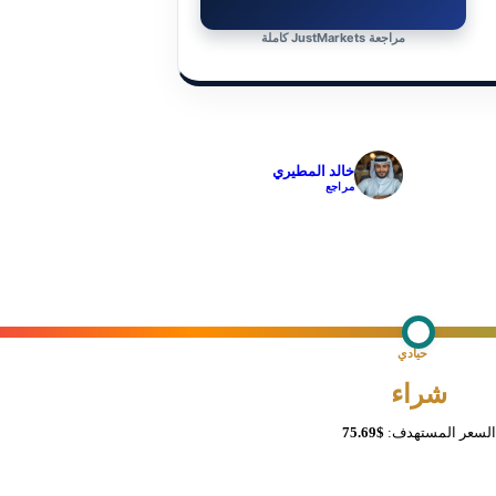
مراجعة JustMarkets كاملة
✓
خالد المطيري
مراجع
حيادي
شراء
السعر المستهدف:
$75.69