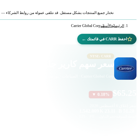
نختار جميع المنتجات بشكل مستقل. قد نتلقى عمولة من روابط الشركاء — لا ي
الرئيسية
الأسهم
Carrier Global Corp
←
احفظ CARR في قائمتك
NYSE: CARR
سعر سهم كارير جلوبال (CARR)
Carrier Global Corp · الصناعات · بورصة نيويورك
$65.25
▼ 0.18%
سعر إغلاق
6 أغسطس 2026
1.5
42.809
23.11 K
51.28 B
القيمة السوقية
حجم التداول
P/E
EPS