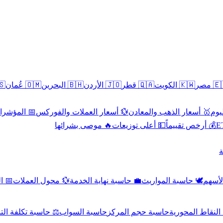
سطين
🇴🇲 عُمان
🇧🇭 البحرين
🇯🇴 الأردن
🇶🇦 قطر
🇰🇼 الكويت
🇪🇬 
 الاقتصادية
💱 أسعار العملات والفوركس
🥇 أسعار الذهب والمعادن
🥇 
🔥 موصى بشرائها
💵 أعلى توزيعات
💰 أرخص تقييماً

صادي
💱 محول العملات
💼 حاسبة نهاية الخدمة
🕊️ حاسبة المواريث
🧼 حا
اسبة تكلفة التداول
حاسبة السواب
حاسبة حجم المركز
حاسبة النقاط ال