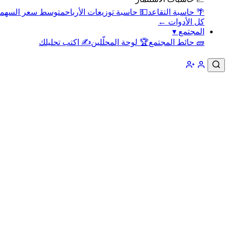
🌴 حاسبة التقاعد
💵 حاسبة توزيعات الأرباح
متوسط سعر السهم
كل الأدوات ←
المجتمع
▾
🧱 حائط المجتمع
🏆 لوحة المحلّلين
✍️ اكتب تحليلك