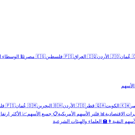
سلامية الحلال
🇪🇬 مصر
🇵🇸 فلسطين
🇮🇶 العراق
🇯🇴 الأردن
🇴
تداول 
🇵🇸 فلسطين
🇴🇲 عُمان
🇧🇭 البحرين
🇯🇴 الأردن
🇶🇦 قطر
🇰🇼 الكويت
 الأكثر ارتفاعاً
📋 جميع الأسهم
📊 فلتر الأسهم الأمريكية
📅 المؤشرات ا
👨‍🏫 العلماء والهيئات الشرعية
✨ الأسهم ال