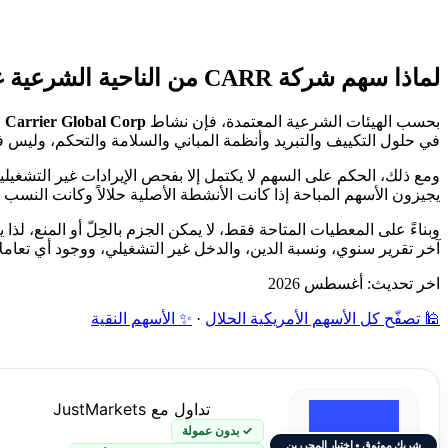
لماذا سهم شركة CARR من الناحية الشرعية غير محدد؟
بحسب الهيئات الشرعية المعتمدة، فإن نشاط
Carrier Global Corp
ض
في حلول التكييف والتبريد وأنظمة المباني والسلامة والتحكم، وليس في 
ومع ذلك، الحكم على السهم لا يكتمل إلا بفحص الإيرادات غير التشغيلي
يجيزون الأسهم المباحة إذا كانت الأنشطة الأصلية حلالاً وكانت النسب 
وبناءً على المعطيات المتاحة فقط، لا يمكن الجزم بالحِلّ أو المنع، لذا
آخر تقرير سنوي، ونسبة الدين، والدخل غير التشغيلي، ووجود أي تعامل
اخر تحديث: أغسطس 2026
🕌 تصفّح كل الأسهم الأمريكية الحلال
·
✨ الأسهم النقية
تداول مع JustMarkets
✓ بدون عمولة
شريك موثوق • اختيار المحررين