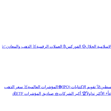
إسلامية الحلال
💱 الفوركس
₿ العملات الرقمية
🥇 الذهب والمعادن
📈
🚀 تقويم الاكتتابات (IPO)
🌐 المؤشرات العالمية
🥇 سعر الذهب
اً
⚡ الأكثر تداولاً
🏆 أكبر الشركات
🧺 صناديق المؤشرات ETF
💰