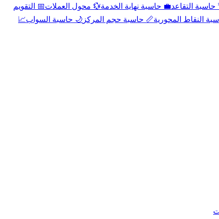
📅 التقويم
💱 محول العملات
💼 حاسبة نهاية الخدمة
🌴 حاسبة التقا
📈
🌙 حاسبة السواب
📏 حاسبة حجم المركز
📐 حاسبة النقاط الم
