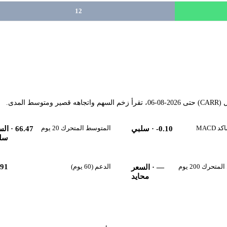
12
لمدى.
MACD
المتوسط المتحرك 20 يوم
-0.10
· سلبي
66.47
· الس
سل
حرك 200 يوم
الدعم (60 يوم)
.91
—
· السعر
محايد