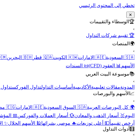
تخطي إلى المحتوى الرئيسي
✕
الوسطاء والتقييمات
🏆
›
🏆 تقييم شركات التداول
المنصات
🌍
›
 عُمان
🇧🇭 البحرين
🇶🇦 قطر
🇰🇼 الكويت
🇦🇪 الإمارات
🇸🇦 السعودية
📜 السندات
📊 العقود (CFD)
الأسهم
موسوعة البيت العربي
📚
›
الأسهم
تداول الفوركس
أساسيات التداول
الأكاديمية
مقالات تعليمية
المدونة
الأسهم والبورصات
📈
›
🇪🇬 مصر
🇦🇪 الإمارات
🇸🇦 السوق السعودية
🌍 كل البورصات العربية
لاقتصادية
💱 أسعار العملات والفوركس
🥇 أسعار الذهب والمعادن
اليوم
نقية
🕌 الأسهم الحلال
🔥 موصى بشرائها
💵 أعلى توزيعات
أرخص تقييماً
أدوات التداول
🧮
›