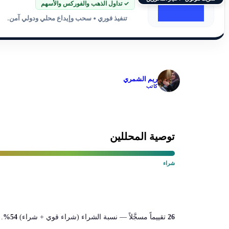
✓ تداول الذهب والفوركس والأسهم
تنفيذ فوري • سحب وإيداع محلي ودولي آمن.
✓
ريم الشمري
كاتب
توصية المحللين
شراء
26
تقييماً مسجَّلاً — نسبة الشراء (شراء قوي + شراء)
54%
.