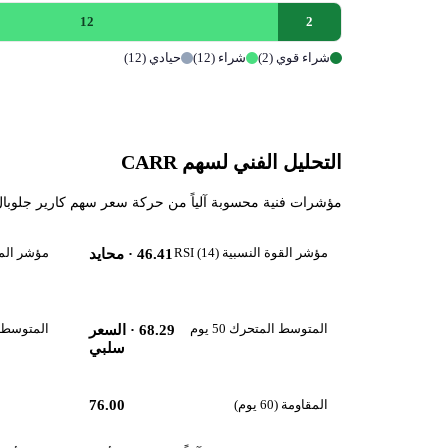
12
2
شراء قوي (2)
شراء (12)
حيادي (12)
التحليل الفني لسهم CARR
مؤشرات فنية محسوبة آلياً من حركة سعر سهم كارير جلوبال (CARR) حتى 2026-08-06، تقرأ زخم السهم واتجاهه قصير ومتوسط ا
مؤشر القوة النسبية RSI (14)
مؤشر الماكد 
46.41
· محايد
المتوسط المتحرك 50 يوم
المتوسط المت
68.29
· السعر
سلبي
المقاومة (60 يوم)
76.00