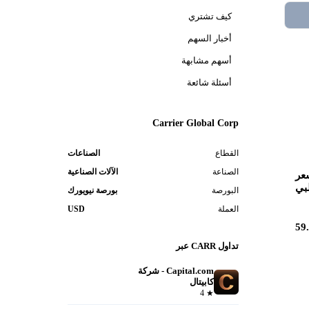
كيف تشتري
أخبار السهم
أسهم مشابهة
أسئلة شائعة
Carrier Global Corp
القطاع
الصناعات
الصناعة
الآلات الصناعية
عر
بي
البورصة
بورصة نيويورك
العملة
USD
59
تداول CARR عبر
Capital.com - شركة
كابيتال
فتح حساب
4
★