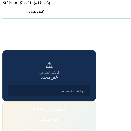
SOFI
▼
$18.10
(-0.83%)
كيف نعمل
⚠
الحكم الشرعي
غير محدد
منهجية التقييم ←
استثمر في CARR
فتح حساب
تداول بمسؤولية. رأس مالك معرّض للخطر.