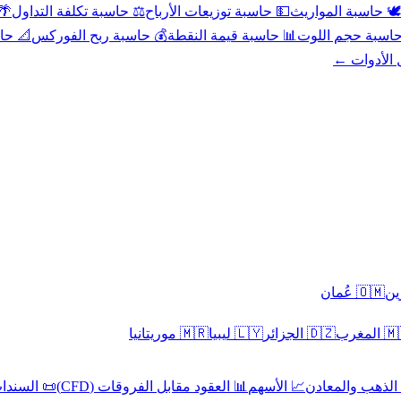
عد
⚖️ حاسبة تكلفة التداول
💵 حاسبة توزيعات الأرباح
🕊️ حاسبة المواريث
حورية
💰 حاسبة ربح الفوركس
📊 حاسبة قيمة النقطة
🧮 حاسبة حجم ال
كل الأدوا
🇴🇲 عُمان
🇲🇷 موريتانيا
🇱🇾 ليبيا
🇩🇿 الجزائر
🇲🇦 ا
 السندات
📊 العقود مقابل الفروقات (CFD)
📈 الأسهم
🥇 الذهب والمع