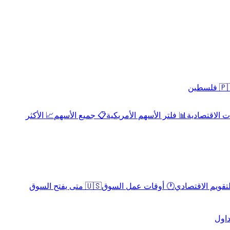
 فلسطين
 الاقتصادية
📊 فلتر الأسهم الأمريكية
📋 جميع الأسهم
📈 الأكثر
لتقويم الاقتصادي
🕐 أوقات عمل السوق
🇺🇸 متى يفتح السوق
داول