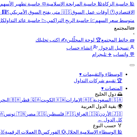
🕌 حاسبة الزكاة
🕌 حاسبة المرابحة الإسلامية
🧼 حاسبة تطهير الأسهم
الاقتصادي
🕐 أوقات عمل السوق
🇺🇸 متى يفتح السوق الأمريكي؟
🧮 
متوسط سعر السهم
💹 حاسبة الربح التراكمي
📉 حاسبة عائد التداول
كل 
🧱
المجتمع
›
🧱 حائط المجتمع
🏆 لوحة المحلّلين
✍️ اكتب تحليلك
تسجيل الدخول
إنشاء حساب
💬 واتساب
✈️ تليجرام
الوسطاء والتقييمات
▾
🏆 تقييم شركات التداول
المنصات
▾
🌅 دول الخليج
🇸🇦 السعودية
🇦🇪 الإمارات
🇰🇼 الكويت
🇶🇦 قطر
🇧🇭 البحرين
🌍 بقية الدول العربية
🇯🇴 الأردن
🇮🇶 العراق
🇵🇸 فلسطين
🇪🇬 مصر
🇹🇳 تونس
🇲🇦 
كل الدول ←
🏅 حسب النوع
🕌 الوسطاء الإسلامية الحلال
💱 الفوركس
₿ العملات الرقمية
🥇 