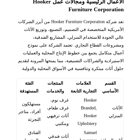
الأعمال الرئيسية ومجالات عمل Hooker
Furniture Corporation
تعد شركة Hooker Furniture Corporation من أبرز الشركات
الأمريكية المتخصصة في التصميم، التصنيع، وتوزيع الأثاث
عالي الجودة للاستخدام المنزلي، المشاريع الفندقية،
ومشروعات القطاع التجاري. تعتمد الشركة على نموذج
أعمال متكامل يجمع بين خطوط الإنتاج المحلية والعمليات
الاستيرادية والشراكات التصنيعية، مما يمنحها المرونة لتقديم
حلول أثاث مبتكرة وتنافسية في الأسواق المحلية والدولية.
القسم
العلامات
المنتجات
الفئة
الأساسي
التجارية التابعة
والخدمات
المستهدفة
Hooker
غرف نوم،
مستهلكون
الأثاث
Branded,
غرف طعام،
أفراد، متاجر
المنزلي
Hooker
أثاث ترفيهي
التجزئة
Upholstery
ومكتبي
Samuel
الفنادق
أثاث فندقي