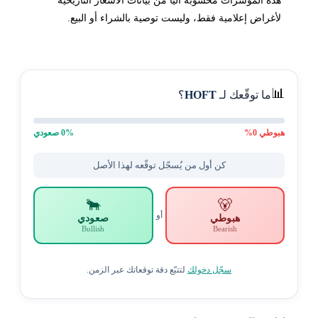
هذه المؤشرات محسوبة آلياً من بيانات الأسعار التاريخية
لأغراض إعلامية فقط، وليست توصية بالشراء أو البيع.
📊
ما توقّعك لـ
HOFT
؟
هبوطي
0
%
% صعودي
0
كن أول من يُسجّل توقّعه لهذا الأصل
🐂
🐻
أو
هبوطي
صعودي
Bullish
Bearish
سجّل دخولك
لتتبّع دقة توقعاتك عبر الزمن.