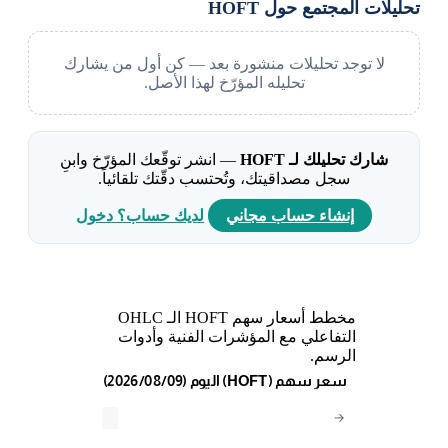
تحليلات المجتمع حول HOFT
لا توجد تحليلات منشورة بعد — كن أول من يشارك
تحليله المؤرّخ لهذا الأصل.
شارك تحليلك لـ HOFT
— انشر توقّعك المؤرّخ وابنِ
سجل مصداقيتك، وتُحتسب دقّتك تلقائياً.
إنشاء حساب مجاني
لديك حساب؟ دخول
مخطط أسعار سهم HOFT الـ OHLC
التفاعلي مع المؤشرات الفنية وأدوات
الرسم.
(2026/08/09) اليوم (HOFT) سعر سهم
→