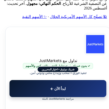
عن التصفية الشرعية للأرباح.
الحكم النهائي: مجهول
. آخر تحديث:
أغسطس 2026
🕌 تصفّح كل الأسهم الأمريكية الحلال
·
✨ الأسهم النقية
تداول مع JustMarkets
✓ بدون عمولة
✓ تداول الذهب والفوركس والأسهم
شريك موثوق • اختيار المحررين
تنفيذ فوري • سحب وإيداع محلي ودولي آمن.
ابدأ الآن ←
مراجعة JustMarkets كاملة