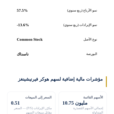
نمو الأرباح (ربع سنوي)
57.5%
نمو الإيرادات (ربع سنوي)
-13.6%
نوع الأصل
Common Stock
البورصة
ناسداك
مؤشرات مالية إضافية لسهم هوكر فيرنيشينغز
الأسهم القائمة
السعر إلى المبيعات
10.75 مليون
0.51
إجمالي الأسهم المُصدَرة
مكرّر الإيرادات (P/S) — السعر
المتداولة
مقابل مبيعات السهم