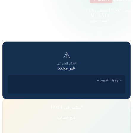
سعر إغلاق
7 أغسطس 2026
1.15 K
147.16 M
القيمة السوقية
حجم التداول
-1.22
—
EPS
P/E
⚠
الحكم الشرعي
غير محدد
منهجية التقييم ←
استثمر في HOFT
فتح حساب