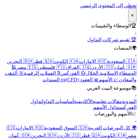
تخطي إلى المحتوى الرئيسي
✕
🏆
الوسطاء والتقييمات
›
🏆 تقييم شركات التداول
🌍
المنصات
›
🇸🇦 السعودية
🇦🇪 الإمارات
🇰🇼 الكويت
🇶🇦 قطر
🇧🇭 البحرين
🇴🇲 عُمان
🇯🇴 الأردن
🇮🇶 العراق
🇵🇸 فلسطين
🇪🇬 مصر
🕌
الوسطاء الإسلامية الحلال
💱 الفوركس
₿ العملات الرقمية
🥇 الذهب
والمعادن
📈 الأسهم
📊 العقود (CFD)
📜 السندات
📚
موسوعة البيت العربي
›
المدونة
مقالات تعليمية
الأكاديمية
أساسيات التداول
تداول
الفوركس
تداول الأسهم
📈
الأسهم والبورصات
›
🌍 كل البورصات العربية
🇸🇦 السوق السعودية
🇦🇪 الإمارات
🇪🇬
مصر
🇰🇼 الكويت
🇶🇦 قطر
🇯🇴 الأردن
🇧🇭 البحرين
🇴🇲 عُمان