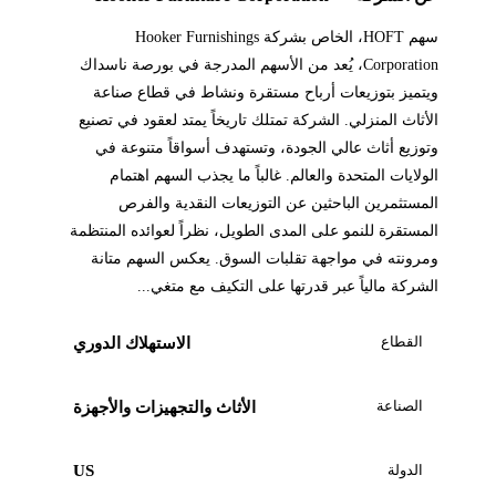
سهم HOFT، الخاص بشركة Hooker Furnishings
Corporation، يُعد من الأسهم المدرجة في بورصة ناسداك
ويتميز بتوزيعات أرباح مستقرة ونشاط في قطاع صناعة
الأثاث المنزلي. الشركة تمتلك تاريخاً يمتد لعقود في تصنيع
وتوزيع أثاث عالي الجودة، وتستهدف أسواقاً متنوعة في
الولايات المتحدة والعالم. غالباً ما يجذب السهم اهتمام
المستثمرين الباحثين عن التوزيعات النقدية والفرص
المستقرة للنمو على المدى الطويل، نظراً لعوائده المنتظمة
ومرونته في مواجهة تقلبات السوق. يعكس السهم متانة
الشركة مالياً عبر قدرتها على التكيف مع متغي...
القطاع
الاستهلاك الدوري
الصناعة
الأثاث والتجهيزات والأجهزة
الدولة
US