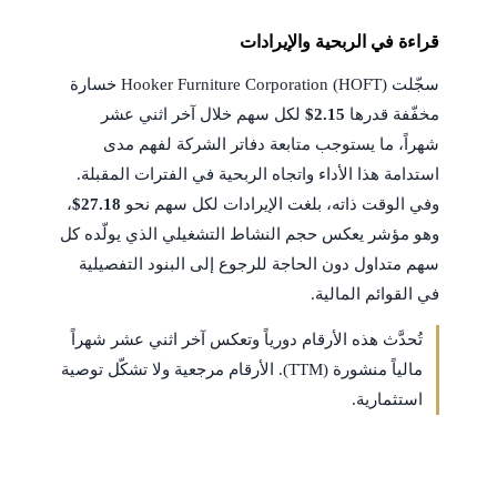
قراءة في الربحية والإيرادات
سجّلت Hooker Furniture Corporation (HOFT) خسارة
مخفّفة قدرها
$2.15
لكل سهم خلال آخر اثني عشر
شهراً، ما يستوجب متابعة دفاتر الشركة لفهم مدى
استدامة هذا الأداء واتجاه الربحية في الفترات المقبلة.
وفي الوقت ذاته، بلغت الإيرادات لكل سهم نحو
$27.18
،
وهو مؤشر يعكس حجم النشاط التشغيلي الذي يولّده كل
سهم متداول دون الحاجة للرجوع إلى البنود التفصيلية
في القوائم المالية.
تُحدَّث هذه الأرقام دورياً وتعكس آخر اثني عشر شهراً
مالياً منشورة (TTM). الأرقام مرجعية ولا تشكّل توصية
استثمارية.