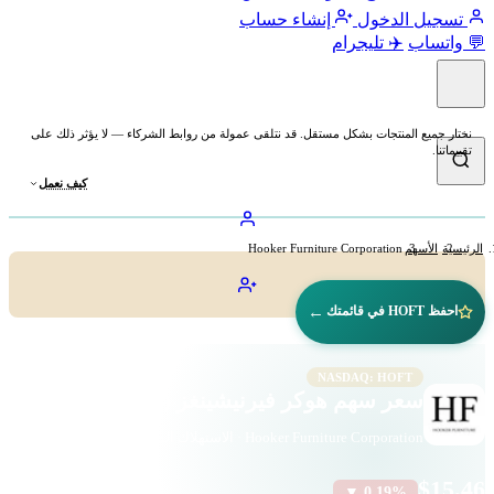
تسجيل الدخول
إنشاء حساب
💬 واتساب
✈️ تليجرام
نختار جميع المنتجات بشكل مستقل. قد نتلقى عمولة من روابط الشركاء — لا يؤثر ذلك على
تقييماتنا.
كيف نعمل
الرئيسية
الأسهم
Hooker Furniture Corporation
←
احفظ HOFT في قائمتك
NASDAQ: HOFT
سعر سهم هوكر فيرنيشينغز (HOFT)
Hooker Furniture Corporation · الاستهلاك الدوري · ناسداك
$15.46
▼ 0.19%