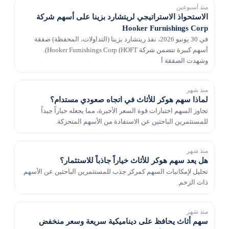
منذ أسبوعين
الاستحواذ الاستراتيجي لريتشارد بزينا على أسهم شركة
Hooker Furnishings Corp
في 30 يونيو 2026، نفذ ريتشارد بزينا (التداولات، المحفظة) صفقة
أسهم كبيرة تتضمن شركة Hooker Furnishings Corp (HOFT).
وشهدت الصفقة أ
منذ شهر
لماذا سهم هوكر للأثاث في اتجاه صعودي مستدام؟
تجاوز السهم اختبارات قوة السعر الأخيرة، مما يجعله خياراً جيداً
للمستثمرين الباحثين عن الاستفادة من الأسهم المتحركة.
منذ شهر
هل يعد سهم هوكر للأثاث خياراً جاذباً للاستثمار؟
تحليل لإمكانيات السهم كمركز جذب للمستثمرين الباحثين عن الأسهم
ذات الزخم.
منذ شهر
سهم أثاث يحافظ على ديناميكية سريعة وسعر منخفض