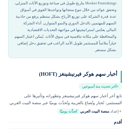
Hooker Furnishings بتاريخ طويل في صناعة وتوزيع الأثاث المنزلي،
وتحقق عوائد من خلال تنوع منتجاتها وتواجدها القوي في أسواق
عدة. قدرة الشركة على توزيع الأرباح بشكل منتظم يرفع من جاذبية
السهم للمهتمين بالدخل الدوري والنمو المتوازن. أداء الشركة
المالي يعكس استراتيجيتها في مواجهة التحديات الاقتصادية
والمحافظة على مكانة تنافسية في سوق الأثاث. يُمكن اعتبار السهم
خياراً ملائماً للمستثمر طويل الأمد الراغب في تحقيق دخل إضافي
بشكل مستقر.
أخبار سهم هوكر فيرنيشينغز (HOFT)
آخر تحديث منذ أسبوعين
تابع آخر أخبار سهم هوكر فيرنيشينغز وتطوراته وتأثيرها على
المستثمر، تُختار وتُصاغ بالعربية وتُحدَّث يوميًا عبر منصة البيت العربي.
✦
إعداد:
منصة البيت العربي
تُحدَّث يوميًا
أقدم