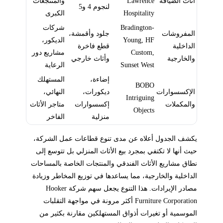
أثاث الضيافة
Lawrence
والمنتجعات
لنجوم 4 و5
Hospitality
الكبرى
Bradington-
شركات
المفروشات
جلود وأقمشة،
Young, HF
الديكور،
الداخلية
قطع فاخرة
Custom,
مشاريع دور
والخارجية
وأثاث خارجي
Sunset West
الرعاية
إضاءة،
المستهلك
BOBO
الإكسسوارات
ديكورات،
النهائي،
Intriguing
والمكملات
إكسسوارات
متاجر الأثاث
Objects
منزلية
الفاخر
يكشف الجدول أعلاه عن مدى تنوع قطاعات عمل الشركة،
حيث أنها لا تكتفي بمجرد بيع الأثاث المنزلي بل تتوسع إلى
نطاق مشاريع الأثاث الفندقي والمنتجات الخاصة بالمساحات
الداخلية والخارجية، مما يساعدها في توزيع المخاطر وزيادة
مصادر الإيرادات. هذا التنوع يجعل سهم شركة Hooker
Furniture Corporation أكثر مرونة في مواجهة التقلبات
الموسمية أو تغيرات أذواق المستهلكين مقارنة بكثير من