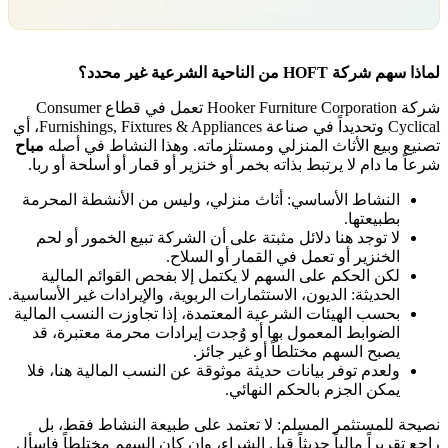
تداول بمسؤولية. رأس مالك معرّض للخطر.
لماذا سهم شركة HOFT من الناحية الشرعية غير محدد؟
شركة Hooker Furniture Corporation تعمل في
قطاع Consumer
Cyclical
وتحديداً في صناعة
Furnishings, Fixtures & Appliances
، أي
تصنيع وبيع الأثاث المنزلي ومستلزماته. وهذا النشاط في أصله
مباح
شرعاً ما دام لا يرتبط بذاته بخمر أو خنزير أو قمار أو أسلحة أو ربا.
النشاط الأساسي: أثاث منزلي، وليس من الأنشطة المحرمة
بطبيعتها.
لا توجد هنا دلائل مثبتة على أن الشركة تبيع الخمور أو لحم
الخنزير أو تعمل في القمار أو السلاح.
لكن الحكم على السهم لا يكتمل إلا بفحص القوائم المالية
الحديثة: الديون، الاستثمارات الربوية، والإيرادات غير الأساسية.
بحسب الهيئات الشرعية المعتمدة، إذا تجاوزت النسب المالية
الضوابط المعمول بها أو وُجدت إيرادات محرمة معتبرة، قد
يصبح السهم مختلطاً أو غير جائز.
ولعدم توفر بيانات حديثة موثوقة عن النسب المالية هنا، فلا
يمكن الجزم بالحكم النهائي.
نصيحة للمستثمر المسلم: لا تعتمد على طبيعة النشاط فقط، بل
راجع تقريراً مالياً حديثاً قبل الشراء، وإن كان السهم مختلطاً فاسأل