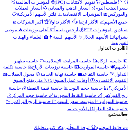
🇵🇸 فلسطين
🚀 تقويم الاكتتابات (IPO)
🌐 المؤشرات العالمية
🥇
سعر الذهب اليوم
🥇 أسعار الذهب والمعادن
💱 أسعار العملات
والفوركس
📅 المؤشرات الاقتصادية
📊 فلتر الأسهم الأمريكية
📋
جميع الأسهم
📈 الأكثر ارتفاعاً
⚡ الأكثر تداولاً
🏆 أكبر الشركات
🧺
صناديق المؤشرات ETF
💰 أرخص تقييماً
💵 أعلى توزيعات
🔥 موصى
بشرائها
🕌 الأسهم الحلال
✨ الأسهم النقية
👨‍🏫 العلماء والهيئات
الشرعية
🧮
أدوات التداول
›
🕌 حاسبة الزكاة
🕌 حاسبة المرابحة الإسلامية
🧼 حاسبة تطهير
الأسهم
🕊️ حاسبة المواريث
💵 حاسبة توزيعات الأرباح
⚖️ حاسبة تكلفة
التداول
🌴 حاسبة التقاعد
💼 حاسبة نهاية الخدمة
💱 محول العملات
📅
التقويم الاقتصادي
🕐 أوقات عمل السوق
🇺🇸 متى يفتح السوق
الأمريكي؟
🧮 حاسبة حجم اللوت
📊 حاسبة قيمة النقطة
💰 حاسبة
ربح الفوركس
📐 حاسبة النقاط المحورية
📏 حاسبة حجم المركز
🌙
حاسبة السواب
📈 متوسط سعر السهم
💹 حاسبة الربح التراكمي
📉
حاسبة عائد التداول
كل الأدوات ←
🧱
المجتمع
›
🧱 حائط المجتمع
🏆 لوحة المحلّلين
✍️ اكتب تحليلك