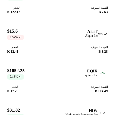
قيمة السوقية
الحجم
122.12 K
7.63
$15.6
ALIT
ر محدد
Alight Inc
0.57%
قيمة السوقية
الحجم
12.41 K
3.28
$1052.25
EQIX
حلال
Equinix Inc
0.18%
قيمة السوقية
الحجم
17.25 K
104.49
$31.82
HIW
حرام
Highwoods Properties Inc