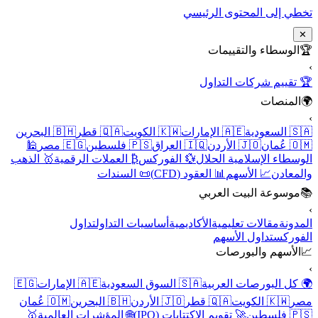
تخطي إلى المحتوى الر
الوسطاء والتقييم
🏆 تقييم شركات الت
المنص
🇧🇭 البحرين
🇶🇦 قطر
🇰🇼 الكويت
🇦🇪 الإمارات
🇸
🕌
🇪🇬 مصر
🇵🇸 فلسطين
🇮🇶 العراق
🇯🇴 الأردن

🥇 الذهب
₿ العملات الرقمية
💱 الفوركس
الوسطاء الإسلامية ال
📜 السندات
📊 العقود (CFD)
📈 الأسهم
والم
موسوعة البيت العر
تداول
أساسيات التداول
الأكاديمية
مقالات تعليمية
ال
تداول الأسهم
الف
الأسهم والبورص
🇪🇬
🇦🇪 الإمارات
🇸🇦 السوق السعودية
🌍 كل البورصات الع
🇴🇲 عُمان
🇧🇭 البحرين
🇯🇴 الأردن
🇶🇦 قطر
🇰🇼 الكويت
🥇
🌐 المؤشرات العالمية
🚀 تقويم الاكتتابات (IPO)
