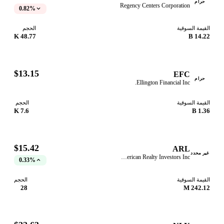
حرام
Regency Centers Corporation
0.82%
قيمة السوقية
الحجم
48.77 K
14.22
$13.15
EFC
حرام
Ellington Financial Inc.
قيمة السوقية
الحجم
7.6 K
1.36
$15.42
ARL
ر محدد
American Realty Investors Inc
0.33%
قيمة السوقية
الحجم
28
242.12