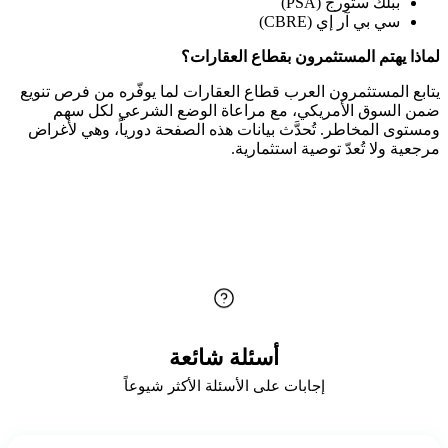
ببلك ستورج (PSA)
سي بي آر إي (CBRE)
ا يهتم المستثمرون بقطاع العقارات؟
ع المستثمرون العرب قطاع العقارات لما يوفّره من فرص تنويع
السوق الأمريكي، مع مراعاة الوضع الشرعي لكل سهم
وى المخاطر. تُحدَّث بيانات هذه الصفحة دورياً، وهي لأغراض
ة ولا تُعدّ توصية استثمارية.
أسئلة شائعة
إجابات على الأسئلة الأكثر شيوعاً