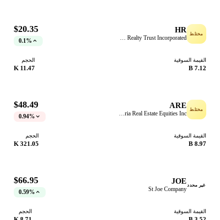
$20.35
HR
ختلط
Healthcare Realty Trust Incorporated
0.1%
قيمة السوقية
الحجم
11.47 K
7.12
$48.49
ARE
ختلط
Alexandria Real Estate Equities Inc
0.94%
قيمة السوقية
الحجم
321.05 K
8.97
$66.95
JOE
ر محدد
St Joe Company
0.59%
قيمة السوقية
الحجم
8.71 K
3.52