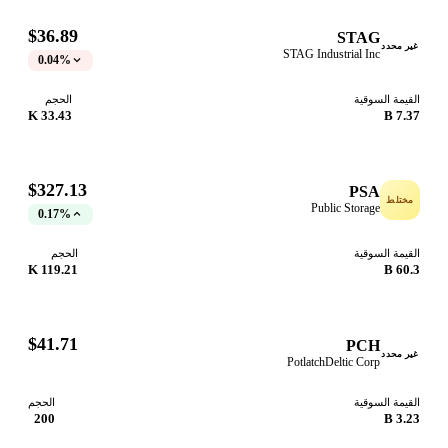
$36.89
STAG
ر محدد
STAG Industrial Inc
0.04%
قيمة السوقية
الحجم
33.43 K
7.37
$327.13
PSA
ختلط
Public Storage
0.17%
قيمة السوقية
الحجم
119.21 K
60.3
$41.71
PCH
ر محدد
PotlatchDeltic Corp
قيمة السوقية
الحجم
200
3.23