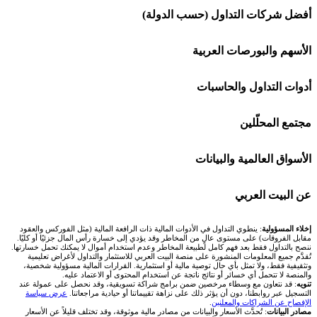
شركة Capital.com
 شركات التداول (حسب الدولة)
افاتريد AvaTrade
شركات تداول في السعودية
هم والبورصات العربية
اكسنس Exness
شركات تداول في الإمارات
🌍 كل البورصات العربية
ت التداول والحاسبات
منصة بينانس
شركات تداول في الكويت
🇸🇦 السوق السعودية
🕌 حاسبة الزكاة
 المحلّلين
Bybit باي بت
شركات تداول في قطر
🇦🇪 أسواق الإمارات
💱 محول العملات
🧱 حائط المجتمع
اق العالمية والبيانات
شركة Xm
شركات تداول في البحرين
🇪🇬 البورصة المصرية
🧮 حاسبة حجم اللوت
🏆 لوحة المحلّلين
🌐 المؤشرات العالمية
لبيت العربي
شركة Okx
شركات تداول في عُمان
🇰🇼 بورصة الكويت
📊 حاسبة قيمة النقطة
✍️ اكتب تحليلك
🥇 سعر الذهب اليوم
من نحن
المسؤولية
: ينطوي التداول في الأدوات المالية ذات الرافعة المالية (مثل الفوركس والعقود
الفروقات) على مستوى عالٍ من المخاطر وقد يؤدي إلى خسارة رأس المال جزئيًا أو كليًا.
التداول فقط بعد فهم كامل لطبيعة المخاطر وعدم استخدام أموال لا يمكنك تحمل خسارتها.
اكس تي بي XTB
شركات تداول في الأردن
🇶🇦 بورصة قطر
💰 حاسبة ربح الفوركس
م جميع المعلومات المنشورة على منصة البيت العربي للاستثمار والتداول لأغراض تعليمية
🥇 أسعار الذهب والمعادن
تواصل معنا
ية فقط، ولا تمثل بأي حال توصية مالية أو استثمارية. القرارات المالية مسؤولية شخصية،
ة لا تتحمل أي خسائر أو نتائج ناتجة عن استخدام المحتوى أو الاعتماد عليه.
انتراكتيف بروكرز IBKR
قد نتعاون مع وسطاء مرخصين ضمن برامج شراكة تسويقية، وقد نحصل على عمولة عند
شركات تداول في العراق
🇯🇴 بورصة عمّان
📌 حاسبة النقاط المحورية
 عبر روابطنا، دون أن يؤثر ذلك على نزاهة تقييماتنا أو حيادية مراجعاتنا.
عرض سياسة
💱 أسعار العملات والفوركس
فريق المؤلفين
ح عن الشراكات والمعلنين
.
البيانات
: تُحدَّث الأسعار والبيانات من مصادر مالية موثوقة، وقد تختلف قليلاً عن الأسعار