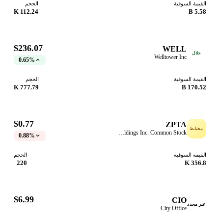
قيمة السوقية
الحجم
112.24 K
5.58
$236.07
WELL
حلال
Welltower Inc
0.65%
قيمة السوقية
الحجم
777.79 K
170.52
$0.77
ZPTA
ختلط
Zapata Computing Holdings Inc. Common Stock
0.88%
قيمة السوقية
الحجم
220
356.8
$6.99
CIO
ر محدد
City Office