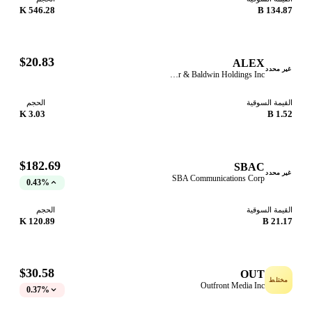
546.28 K
134.87
$20.83
ALEX
ر محدد
Alexander & Baldwin Holdings Inc
قيمة السوقية
الحجم
3.03 K
1.52
$182.69
SBAC
ر محدد
SBA Communications Corp
0.43%
قيمة السوقية
الحجم
120.89 K
21.17
$30.58
OUT
ختلط
Outfront Media Inc
0.37%