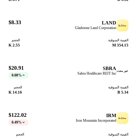
$8.33
LAND
ختلط
Gladstone Land Corporation
قيمة السوقية
الحجم
2.55 K
354.15
$20.91
SBRA
ر محدد
Sabra Healthcare REIT Inc
0.08%
قيمة السوقية
الحجم
14.16 K
5.34
$122.02
IRM
ختلط
Iron Mountain Incorporated
0.49%
قيمة السوقية
الحجم