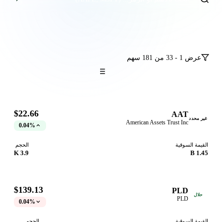
عرض 1 - 33 من 181 سهم
$22.66
AAT
ر محدد
American Assets Trust Inc
0.04%
قيمة السوقية
الحجم
3.9 K
1.45
$139.13
PLD
حلال
PLD
0.04%
قيمة السوقية
الحجم