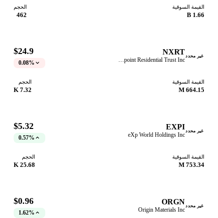
قيمة السوقية
الحجم
462
1.66
$24.9
NXRT
ر محدد
Nexpoint Residential Trust Inc
0.08%
قيمة السوقية
الحجم
7.32 K
664.15
$5.32
EXPI
ر محدد
eXp World Holdings Inc
0.57%
قيمة السوقية
الحجم
25.68 K
753.34
$0.96
ORGN
ر محدد
Origin Materials Inc
1.62%