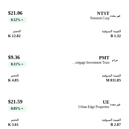
$21.06
NTST
ر محدد
Netstreit Corp
0.12%
قيمة السوقية
الحجم
12.82 K
1.32
$9.36
PMT
حرام
PennyMac Mortgage Investment Trust
0.11%
قيمة السوقية
الحجم
4.85 K
811.85
$21.59
UE
ر محدد
Urban Edge Properties
0.05%
قيمة السوقية
الحجم
3.61 K
2.87