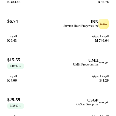
483.88 K
36.76
$6.74
INN
ختلط
Summit Hotel Properties Inc
قيمة السوقية
الحجم
6.43 K
746.64
$15.55
UMH
ر محدد
UMH Properties Inc
0.03%
قيمة السوقية
الحجم
4.06 K
1.29
$29.59
CSGP
ر محدد
CoStar Group Inc
0.36%
قيمة السوقية
الحجم