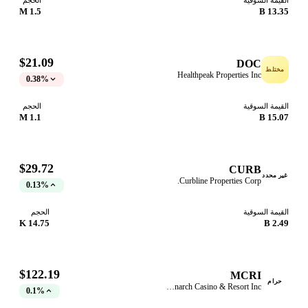
1.5 M
13.35
$21.09
DOC
ختلط
Healthpeak Properties Inc
0.38%
قيمة السوقية
الحجم
1.1 M
15.07
$29.72
CURB
ر محدد
Curbline Properties Corp.
0.13%
قيمة السوقية
الحجم
14.75 K
2.49
$122.19
MCRI
حرام
Monarch Casino & Resort Inc
0.1%