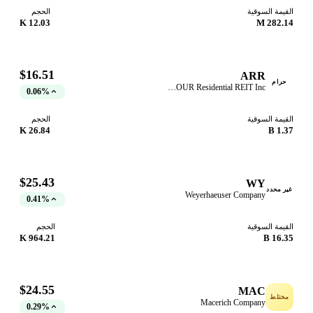
قيمة السوقية
الحجم
12.03 K
282.14
$16.51
ARR
حرام
ARMOUR Residential REIT Inc
0.06%
قيمة السوقية
الحجم
26.84 K
1.37
$25.43
WY
ر محدد
Weyerhaeuser Company
0.41%
قيمة السوقية
الحجم
964.21 K
16.35
$24.55
MAC
ختلط
Macerich Company
0.29%