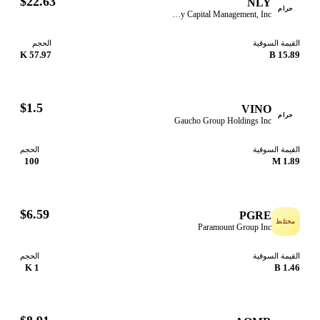
$22.63
NLY
حرام
Annaly Capital Management, Inc.
قيمة السوقية
الحجم
57.97 K
15.89
$1.5
VINO
حرام
Gaucho Group Holdings Inc
قيمة السوقية
الحجم
100
1.89
$6.59
PGRE
ختلط
Paramount Group Inc
قيمة السوقية
الحجم
1 K
1.46