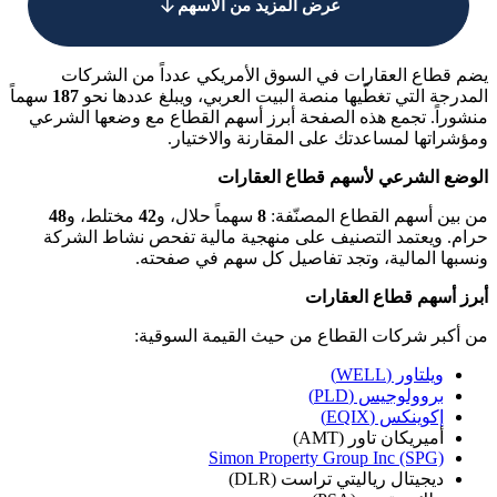
عرض المزيد من الأسهم
قطاع العقارات في السوق الأمريكي عدداً من الشركات
جة التي تغطّيها منصة البيت العربي، ويبلغ عددها نحو
187
سهماً
راً. تجمع هذه الصفحة أبرز أسهم القطاع مع وضعها الشرعي
راتها لمساعدتك على المقارنة والاختيار.
ع الشرعي لأسهم قطاع العقارات
ين أسهم القطاع المصنّفة:
8
سهماً حلال، و
42
مختلط، و
48
. ويعتمد التصنيف على منهجية مالية تفحص نشاط الشركة
ها المالية، وتجد تفاصيل كل سهم في صفحته.
 أسهم قطاع العقارات
كبر شركات القطاع من حيث القيمة السوقية:
ويلتاور (WELL)
بروولوجيس (PLD)
إكوينكس (EQIX)
أميريكان تاور (AMT)
Simon Property Group Inc (SPG)
ديجيتال رياليتي تراست (DLR)