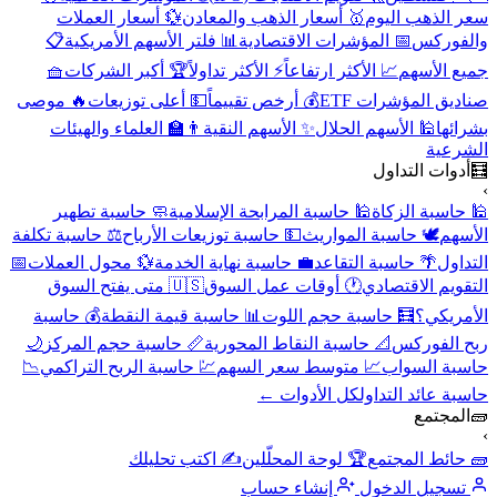
الذهب اليوم
🥇 أسعار الذهب والمعادن
💱 أسعار العملات
وركس
📅 المؤشرات الاقتصادية
📊 فلتر الأسهم الأمريكية
📋
 الأسهم
📈 الأكثر ارتفاعاً
⚡ الأكثر تداولاً
🏆 أكبر الشركات
🧺
ق المؤشرات ETF
💰 أرخص تقييماً
💵 أعلى توزيعات
🔥 موصى
ها
🕌 الأسهم الحلال
✨ الأسهم النقية
👨‍🏫 العلماء والهيئات
عية
وات التداول
اسبة الزكاة
🕌 حاسبة المرابحة الإسلامية
🧼 حاسبة تطهير
هم
🕊️ حاسبة المواريث
💵 حاسبة توزيعات الأرباح
⚖️ حاسبة تكلفة
ول
🌴 حاسبة التقاعد
💼 حاسبة نهاية الخدمة
💱 محول العملات
📅
يم الاقتصادي
🕐 أوقات عمل السوق
🇺🇸 متى يفتح السوق
ريكي؟
🧮 حاسبة حجم اللوت
📊 حاسبة قيمة النقطة
💰 حاسبة
الفوركس
📐 حاسبة النقاط المحورية
📏 حاسبة حجم المركز
🌙
ة السواب
📈 متوسط سعر السهم
💹 حاسبة الربح التراكمي
📉
 عائد التداول
كل الأدوات ←
مجتمع
ائط المجتمع
🏆 لوحة المحلّلين
✍️ اكتب تحليلك
جيل الدخول
إنشاء حساب