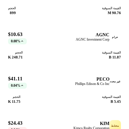
قيمة السوقية
الحجم
899
90.76
$10.63
AGNC
حرام
AGNC Investment Corp
0.08%
قيمة السوقية
الحجم
248.71 K
11.87
$41.11
PECO
ر محدد
Phillips Edison & Co Inc
0.04%
قيمة السوقية
الحجم
11.75 K
5.45
$24.43
KIM
ختلط
Kimco Realty Corporation