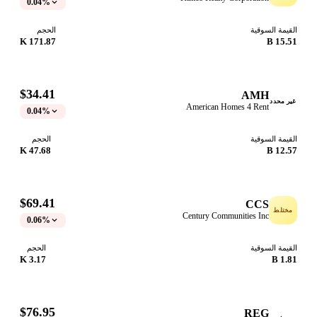
0.04%
قيمة السوقية
الحجم
171.87 K
15.51
$34.41
AMH
ر محدد
American Homes 4 Rent
0.04%
قيمة السوقية
الحجم
47.68 K
12.57
$69.41
CCS
ختلط
Century Communities Inc
0.06%
قيمة السوقية
الحجم
3.17 K
1.81
$76.95
REG