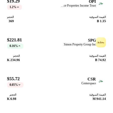
$19.29
OPI
حلال
Office Properties Income Trust
1.2%
قيمة السوقية
الحجم
369
1.35
$221.81
SPG
ختلط
Simon Property Group Inc
0.16%
قيمة السوقية
الحجم
234.96 K
74.92
$55.72
CSR
حلال
Centerspace
0.05%
قيمة السوقية
الحجم
6.98 K
941.14