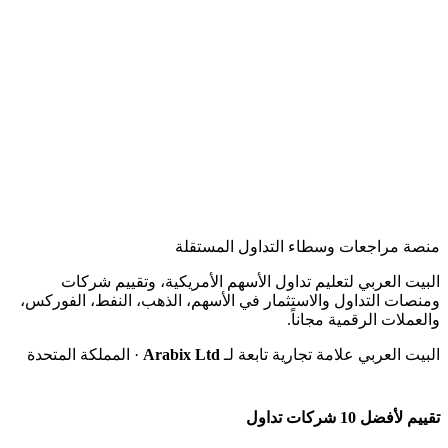
تيح البيت العربي فلترة آلاف الأسهم الأمريكية من بورصتَي
عالم شرعي متخصص قبل الاستثمار.
NYSE وNASDAQ مع التصنيف الشرعي المحدّث. يمكن
صفية الأسهم حسب الحكم الشرعي والقطاع والقيمة
لسوقية والسعر للعثور على الاستثمارات المناسبة.
 مراجعات وسطاء التداول المستقلة
ت العربي لتعليم تداول الأسهم الأمريكية، وتقييم شركات
ات التداول والاستثمار في الأسهم، الذهب، النفط، الفوركس،
لات الرقمية مجاناً.
 العربي علامة تجارية تابعة لـ
Arabix Ltd
· المملكة المتحدة
ضل 10 شركات تداول