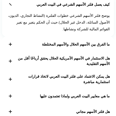
ف يعمل فلتر الأسهم الشرعي في البيت العربي
ضح فلتر الأسهم الشرعي خطوات الفلترة (النشاط التجاري، الديون،
أصول السائلة، الدخل غير الحلال).حيث أن الحكم يتغير مع تغير
قوائم المالية للشركة ونشاطها.
 الفرق بين الأسهم الحلال والأسهم المختلطة
وضح أن الحلال نقي بالكامل، أما المختلط فقد يحتوي على نسب ربا
 الاستثمار في الأسهم الأمريكية الحلال يحقق أرباحًا أقل من
و أنشطة غير شرعية لكن ضمن الحدود.
أسهم التقليدية
بين فلتر الأسهم الشرعي كأداة أن العوائد تعتمد على السوق، وأن
 يمكن الاعتماد على فلتر البيت العربي لاتخاذ قرارات
لاستثمار الحلال يوازن بين الربح والالتزام الشرعي
تثمارية مباشرة
داة الفلتر الشرعي للأسهم هدفها الأساس اظهار الشفافية في بياناتنا
 هي معايير البيت العربي ولماذا تعتمدون عليها
لتي تعتمد على متابعة خبراء التحليل والأسهم - وأدوات وخوارزميات
اصة بنا هدفها اعطاء المعلومة الصحيحة بهدف التعليم، لكن القرار
يئة المحاسبة والمراجعة للمؤسسات المالية الإسلامية
البيت العربي) هي الهيئة الدولية المتخصصة في وضع معايير
 فلتر الأسهم مجاني
لنهائي للاستثمار يقع على عاتق المستثمر بعد تقييم المخاطر.