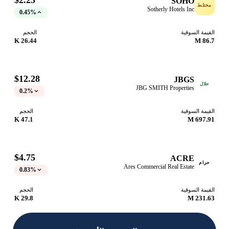
SOHO
ختلط
Sotherly Hotels Inc
0.45%
قيمة السوقية
الحجم
26.44 K
86.7
$12.28
JBGS
حلال
JBG SMITH Properties
0.2%
قيمة السوقية
الحجم
47.1 K
697.91
$4.75
ACRE
حرام
Ares Commercial Real Estate
0.83%
قيمة السوقية
الحجم
29.8 K
231.63