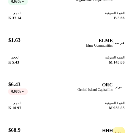
0.03%
قيمة السوقية
الحجم
37.14 K
3.66
$1.63
ELME
ر محدد
Elme Communities
قيمة السوقية
الحجم
5.43 K
143.06
$6.43
ORC
حرام
Orchid Island Capital Inc.
0.08%
قيمة السوقية
الحجم
10.97 K
958.85
$68.9
HHH
ختلط