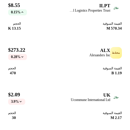
$8.55
ILPT
حلال
Industrial Logistics Properties Trust
0.15%
قيمة السوقية
الحجم
13.15 K
570.34
$273.22
ALX
ختلط
Alexanders Inc
0.28%
قيمة السوقية
الحجم
470
1.19
$2.09
UK
حلال
Ucommune International Ltd
3.9%
قيمة السوقية
الحجم
30
2.17