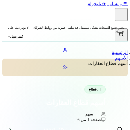
اتساب
✈️ تليجرام
ر جميع المنتجات بشكل مستقل. قد نتلقى عمولة من روابط الشركاء — لا يؤثر ذلك على
اتنا.
كيف نعمل
يسية
هم
 قطاع العقارات
قطاع
أسهم قطاع العقارات
181
سهم
صفحة 1 من 6