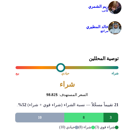
ريم الشمري
✓
كاتب
خالد المطيري
✓
مراجع
توصية المحللين
شراء
حيادي
بيع
شراء
السعر المستهدف:
$98.82
21
تقييماً مسجَّلاً — نسبة الشراء (شراء قوي + شراء)
52%
.
10
8
3
شراء قوي (3)
شراء (8)
حيادي (10)