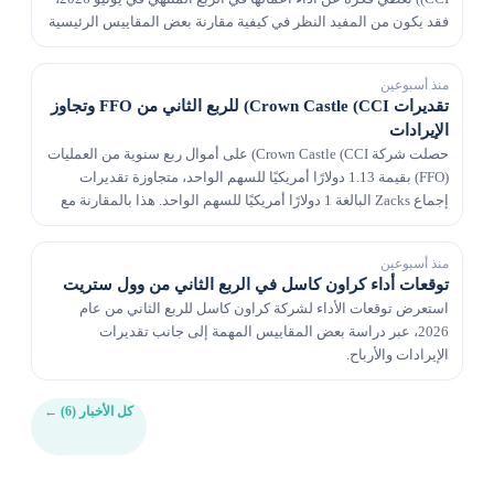
فقد يكون من المفيد النظر في كيفية مقارنة بعض المقاييس الرئيسية
مع تقديرات وول ستريت وأرقام العام ا...
منذ أسبوعين
تقديرات Crown Castle (CCI) للربع الثاني من FFO وتجاوز
الإيرادات
حصلت شركة Crown Castle (CCI) على أموال ربع سنوية من العمليات
(FFO) بقيمة 1.13 دولارًا أمريكيًا للسهم الواحد، متجاوزة تقديرات
إجماع Zacks البالغة 1 دولارًا أمريكيًا للسهم الواحد. هذا بالمقارنة مع
FFO بقيمة 1.02 دولار للسه...
منذ أسبوعين
توقعات أداء كراون كاسل في الربع الثاني من وول ستريت
استعرض توقعات الأداء لشركة كراون كاسل للربع الثاني من عام
2026، عبر دراسة بعض المقاييس المهمة إلى جانب تقديرات
الإيرادات والأرباح.
كل الأخبار (6)
←