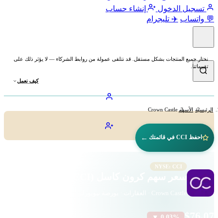
تسجيل الدخول
إنشاء حساب
💬 واتساب
✈️ تليجرام
نختار جميع المنتجات بشكل مستقل. قد نتلقى عمولة من روابط الشركاء — لا يؤثر ذلك على
تقييماتنا.
كيف نعمل
الرئيسية
الأسهم
Crown Castle
←
احفظ CCI في قائمتك
NYSE: CCI
سعر سهم كرون كاسل (CCI)
Crown Castle · العقارات · بورصة نيويورك
$76.07
▼ 0.03%