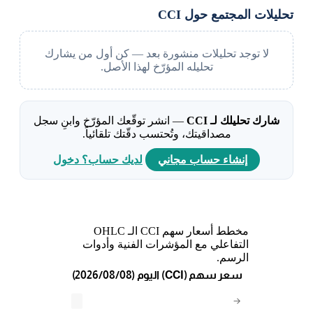
تحليلات المجتمع حول CCI
لا توجد تحليلات منشورة بعد — كن أول من يشارك
تحليله المؤرّخ لهذا الأصل.
شارك تحليلك لـ CCI
— انشر توقّعك المؤرّخ وابنِ سجل
مصداقيتك، وتُحتسب دقّتك تلقائياً.
إنشاء حساب مجاني
لديك حساب؟ دخول
مخطط أسعار سهم CCI الـ OHLC
التفاعلي مع المؤشرات الفنية وأدوات
الرسم.
(2026/08/08) اليوم (CCI) سعر سهم
→