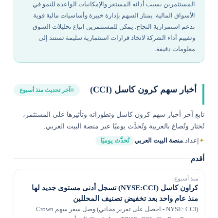
المستثمرين بسبب أدائه المستقر والإمكانيات الواعدة للنمو في
الأسواق المالية. يمتاز السهم بإدارة خبيرة وأساسيات مالية قوية
تدعم استمرارية النجاح. يمكن للمستثمرين اتباع تحليلات السوق
وتقييم أداء الشركة لاتخاذ قرارات استثمارية سليمة تستند إلى
معلومات دقيقة.
أخبار سهم كرون كاسل (CCI)
آخر تحديث منذ أسبوع
تابع آخر أخبار سهم كرون كاسل وتطوراته وتأثيرها على المستثمر،
تُختار وتُصاغ بالعربية وتُحدَّث يوميًا عبر منصة البيت العربي.
✦
إعداد:
منصة البيت العربي
تُحدَّث يوميًا
أقدم
منذ أسبوع
كراون كاسل (NYSE:CCI) تسجل أدنى مستوى جديد لها
منذ عام واحد بعد تخفيض تصنيف المحللين
(NYSE: CCI - احصل على تقرير مجاني) وصل سعر سهم Crown