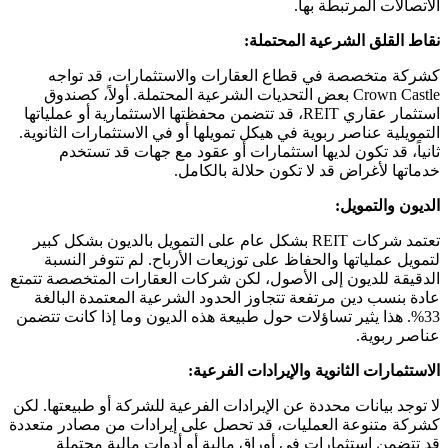
الاتصالات المرتبطة بها.
نقاط القلق الشرعية المحتملة:
كشركة متخصصة في قطاع العقارات والاستثمارات، قد تواجه
Crown Castle بعض التحديات الشرعية المحتملة. أولاً، كصندوق
استثمار عقاري REIT، قد تتضمن محفظتها الاستثمارية أو عملياتها
التمويلية عناصر ربوية في هيكل تمويلها أو في الاستثمارات الثانوية.
ثانياً، قد تكون لديها استثمارات أو عقود مع جهات قد تستخدم
خدماتها لأغراض قد لا تكون حلالة بالكامل.
الديون والتمويل:
تعتمد شركات REIT بشكل عام على التمويل بالديون بشكل كبير
لتمويل عملياتها والحفاظ على توزيعات الأرباح. لم تتوفر النسبة
الدقيقة للديون إلى الأصول، لكن شركات العقارات المتخصصة تتمتع
عادة بنسب دين مرتفعة تتجاوز الحدود الشرعية المعتمدة البالغة
33%. هذا يثير تساؤلات حول طبيعة هذه الديون وما إذا كانت تتضمن
عناصر ربوية.
الاستثمارات الثانوية والإيرادات الفرعية:
لا توجد بيانات محددة عن الإيرادات الفرعية للشركة أو طبيعتها. لكن
كشركة متنوعة العمليات، قد تحصل على إيرادات من مصادر متعددة
قد تتضمن استثمارات في أوراق مالية أو أدوات مالية محتملة