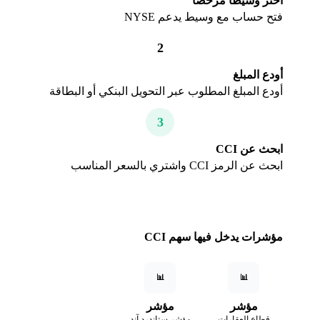
اختر وسيطاً مرخصاً
فتح حساب مع وسيط يدعم NYSE
2
أودع المبلغ
أودع المبلغ المطلوب عبر التحويل البنكي أو البطاقة
3
ابحث عن CCI
ابحث عن الرمز CCI واشتري بالسعر المناسب
مؤشرات يدخل فيها سهم CCI
📊
📊
مؤشر
مؤشر
قطاع العقارات
مؤشر ستاندرد آند