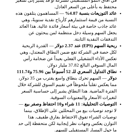
في آفاق النمو المستقبلي للشركة أو قد يشير إلى تسعير
محتفظ به بأعلى من السعر العادل.
عائد التوزيعات بنسبة 4.87%
— المساهمون يتلقون هذه
النسبة من قيمة استثمارهم كأرباح نقدية سنويةً، وهي
عائد جاذب خاصة في بيئة أسعار فائدة عالية. هذا العائد
يجعل السهم وسيلة دخل منتظمة لمن يبحثون عن
التدفقات النقدية الثابتة.
ربحية السهم (EPS) عند 2.37 دولار
— القدرة الربحية
لكل حصة في الشركة تقع ضمن النطاق المعتدل، وهي
تعكس الأداء التشغيلي الفعلي بعيداً عن ضخامة رأس
المال السوقي البالغ 37.82 مليار دولار.
نطاق التداول السعري للـ 52 أسبوعاً بين 75.96 و111.74
دولار
— السهم تحرك بنطاق واسع يقترب من 35 دولار،
مما يعكس تقلباً ملحوظاً في تقييم السوق للشركة خلال
الفترة الماضية. هذا النطاق يشير إلى حساسية السعر
لتغيرات الأسعار والمعنويات السوقية.
التوصيات التحليلية: 11 شراء و10 احتفاظ وصفر بيع
—
لا توجد توصيات بيع من المحللين على الإطلاق، بينما
توصيات الشراء تفوق الاحتفاظ بفارق طفيف. هذا
التوازن يعكس وجهات نظر إيجابية لكن متحفظة إلى حد
ما حول المسار المستقبلي للسهم.