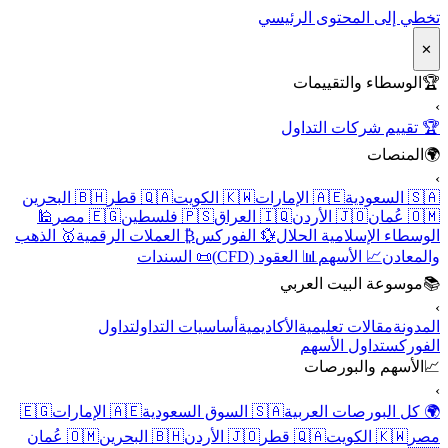
تخطي إلى المحتوى الرئيسي
✕
🏆
الوسطاء والتقييمات
›
🏆 تقييم شركات التداول
🌍
المنصات
›
🇸🇦 السعودية
🇦🇪 الإمارات
🇰🇼 الكويت
🇶🇦 قطر
🇧🇭 البحرين
🇴🇲 عُمان
🇯🇴 الأردن
🇮🇶 العراق
🇵🇸 فلسطين
🇪🇬 مصر
🕌
الوسطاء الإسلامية الحلال
💱 الفوركس
₿ العملات الرقمية
🥇 الذهب
والمعادن
📈 الأسهم
📊 العقود (CFD)
📜 السندات
📚
موسوعة البيت العربي
›
المدونة
مقالات تعليمية
الأكاديمية
أساسيات التداول
تداول
الفوركس
تداول الأسهم
📈
الأسهم والبورصات
›
🌍 كل البورصات العربية
🇸🇦 السوق السعودية
🇦🇪 الإمارات
🇪🇬
مصر
🇰🇼 الكويت
🇶🇦 قطر
🇯🇴 الأردن
🇧🇭 البحرين
🇴🇲 عُمان