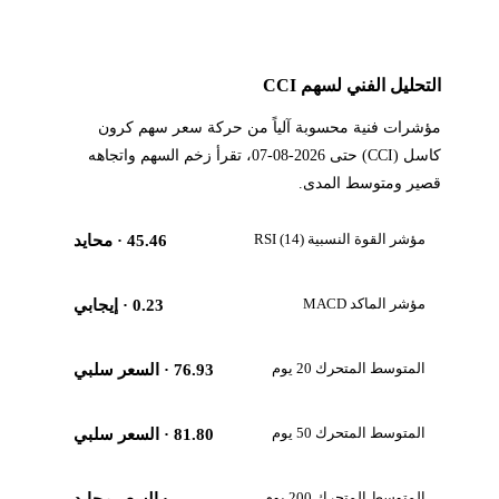
التحليل الفني لسهم CCI
مؤشرات فنية محسوبة آلياً من حركة سعر سهم كرون
كاسل (CCI) حتى 2026-08-07، تقرأ زخم السهم واتجاهه
قصير ومتوسط المدى.
مؤشر القوة النسبية RSI (14)
45.46
· محايد
مؤشر الماكد MACD
0.23
· إيجابي
المتوسط المتحرك 20 يوم
76.93
· السعر سلبي
المتوسط المتحرك 50 يوم
81.80
· السعر سلبي
المتوسط المتحرك 200 يوم
—
· السعر محايد