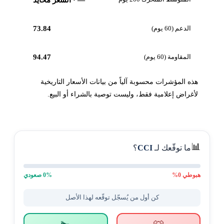
الدعم (60 يوم)
73.84
المقاومة (60 يوم)
94.47
هذه المؤشرات محسوبة آلياً من بيانات الأسعار التاريخية
لأغراض إعلامية فقط، وليست توصية بالشراء أو البيع.
📊
ما توقّعك لـ
CCI
؟
هبوطي
0
%
% صعودي
0
كن أول من يُسجّل توقّعه لهذا الأصل