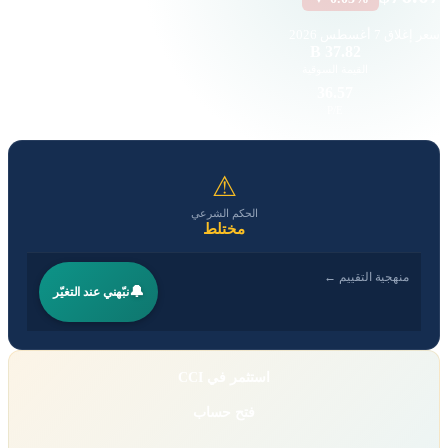
سعر إغلاق
7 أغسطس 2026
32.91 K
37.82 B
القيمة السوقية
حجم التداول
2.37
36.57
EPS
P/E
⚠
الحكم الشرعي
مختلط
منهجية التقييم ←
🔔
نبّهني عند التغيّر
استثمر في CCI
فتح حساب