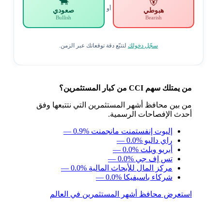
🐂
🐻
أو
هبوطي
صعودي
Bullish
Bearish
سجّل دخولك
لتتبّع دقة توقعاتك عبر الزمن.
من يمتلك سهم CCI من كبار المستثمرين؟
من بين محافظ أشهر المستثمرين التي نتتبعها وفق
أحدث الإفصاحات الرسمية.
إليوت إنفستمنت مانجمنت
— 0.9%
راي داليو
— 0.0%
أبريو ويلث
— 0.0%
تس إف جي
— 0.0%
مركز المال للأبحاث المالية
— 0.0%
شركاء باسيفيكا
— 0.0%
استعرض محافظ أشهر المستثمرين في العالم