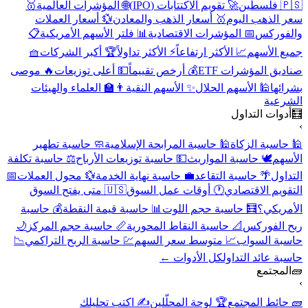
🇵🇸 فلسطين
🚀 تقويم الاكتتابات (IPO)
🌐 المؤشرات العالمية
🥇
سعر الذهب اليوم
🥇 أسعار الذهب والمعادن
💱 أسعار العملات
والفوركس
📅 المؤشرات الاقتصادية
📊 فلتر الأسهم الأمريكية
📋
جميع الأسهم
📈 الأكثر ارتفاعاً
⚡ الأكثر تداولاً
🏆 أكبر الشركات
🧺
صناديق المؤشرات ETF
💰 أرخص تقييماً
💵 أعلى توزيعات
🔥 موصى
بشرائها
🕌 الأسهم الحلال
✨ الأسهم النقية
👨‍🏫 العلماء والهيئات
الشرعية
🧮
أدوات التداول
›
🕌 حاسبة الزكاة
🕌 حاسبة المرابحة الإسلامية
🧼 حاسبة تطهير
الأسهم
🕊️ حاسبة المواريث
💵 حاسبة توزيعات الأرباح
⚖️ حاسبة تكلفة
التداول
🌴 حاسبة التقاعد
💼 حاسبة نهاية الخدمة
💱 محول العملات
📅
التقويم الاقتصادي
🕐 أوقات عمل السوق
🇺🇸 متى يفتح السوق
الأمريكي؟
🧮 حاسبة حجم اللوت
📊 حاسبة قيمة النقطة
💰 حاسبة
ربح الفوركس
📐 حاسبة النقاط المحورية
📏 حاسبة حجم المركز
🌙
حاسبة السواب
📈 متوسط سعر السهم
💹 حاسبة الربح التراكمي
📉
حاسبة عائد التداول
كل الأدوات ←
🧱
المجتمع
›
🧱 حائط المجتمع
🏆 لوحة المحلّلين
✍️ اكتب تحليلك