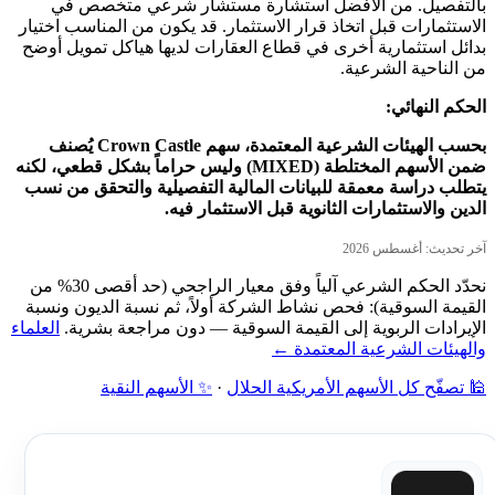
بالتفصيل. من الأفضل استشارة مستشار شرعي متخصص في
الاستثمارات قبل اتخاذ قرار الاستثمار. قد يكون من المناسب اختيار
بدائل استثمارية أخرى في قطاع العقارات لديها هياكل تمويل أوضح
من الناحية الشرعية.
الحكم النهائي:
بحسب الهيئات الشرعية المعتمدة، سهم Crown Castle يُصنف
ضمن الأسهم المختلطة (MIXED) وليس حراماً بشكل قطعي، لكنه
يتطلب دراسة معمقة للبيانات المالية التفصيلية والتحقق من نسب
الدين والاستثمارات الثانوية قبل الاستثمار فيه.
آخر تحديث: أغسطس 2026
نحدّد الحكم الشرعي آلياً وفق معيار الراجحي (حد أقصى 30% من
القيمة السوقية): فحص نشاط الشركة أولاً، ثم نسبة الديون ونسبة
الإيرادات الربوية إلى القيمة السوقية — دون مراجعة بشرية.
العلماء
والهيئات الشرعية المعتمدة ←
🕌 تصفّح كل الأسهم الأمريكية الحلال
·
✨ الأسهم النقية