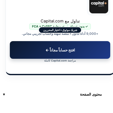
تداول مع Capital.com
✓ بدون عمولة
✓ منظمة FCA + CySEC
شريك موثوق • اختيار المحررين
+9,000 أداة تداول • منصة سهلة وحساب تجريبي مجاني.
افتح حساباً مجاناً ←
مراجعة Capital.com كاملة
محتوى الصفحة