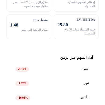
إجمالي الأسهم المُصدَرة
مكرّر الإيرادات (P/S) — السعر
المتداولة
مقابل مبيعات السهم
EV / EBITDA
معامل PEG
25.80
1.48
قيمة المنشأة مقابل الأرباح
مكرّر الربحية إلى النمو
التشغيلية
أداء السهم عبر الزمن
أسبوع
-0.33%
شهر
-1.07%
3 أشهر
-16.02%