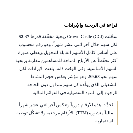
قراءة في الربحية والإيرادات
سجّلت Crown Castle (CCI) ربحية مخفّفة قدرها
$2.37
لكل سهم خلال آخر اثني عشر شهراً، وهو رقم محسوب
على أساس كامل الأسهم القابلة للتحويل ويعطي صورة
أكثر تحفّظاً عن الأرباح المتاحة للمساهمين مقارنة بربحية
السهم الأساسية. وفي الوقت ذاته، بلغت الإيرادات لكل
سهم نحو
$9.68
، وهو مؤشر يعكس حجم النشاط
التشغيلي الذي يولّده كل سهم متداول دون الحاجة
للرجوع إلى البنود التفصيلية في القوائم المالية.
تُحدَّث هذه الأرقام دورياً وتعكس آخر اثني عشر شهراً
مالياً منشورة (TTM). الأرقام مرجعية ولا تشكّل توصية
استثمارية.