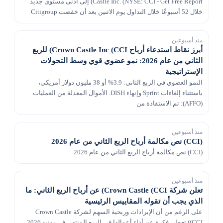
Castle Inc. (NYSE: CCI - Get Free Report) إلى أدنى مستوى جديد
خلال 52 أسبوعًا خلال التداول يوم الاثنين بعد أن خفضت Citigroup
السعر المستهدف للسهم من 106.00 دولارًا إلى...
منذ أسبوعين
أبرز نقاط استدعاء أرباح Crown Castle Inc (CCI) للربع
الثاني من عام 2026: نمو عضوي قوي وسط التحولات
الإستراتيجية
النمو العضوي في الربع الثاني: 3.9% أو 38 مليون دولار أمريكي،
باستثناء إلغاءات Sprint وإنهاء DISH. الأموال المعدلة من العمليات
(AFFO): تم الاستفادة من
منذ أسبوعين
(CCI) نص مكالمة أرباح الربع الثاني من عام 2026
(CCI) نص مكالمة أرباح الربع الثاني من عام 2026
منذ أسبوعين
تعلن شركة Crown Castle (CCI) عن أرباح الربع الثاني: ما
الذي يجب أن تقوله المقاييس الرئيسية
على الرغم من أن الإيرادات وربحية السهم لشركة Crown Castle
(CCI) تعطي فكرة عن أداء أعمالها في الربع المنتهي في يونيو 2026،