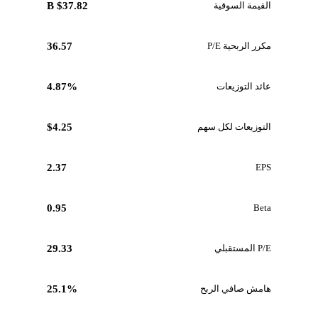
القيمة السوقية
$37.82 B
مكرر الربحية P/E
36.57
عائد التوزيعات
4.87%
التوزيعات لكل سهم
$4.25
2.37
EPS
0.95
Beta
P/E المستقبلي
29.33
هامش صافي الربح
25.1%