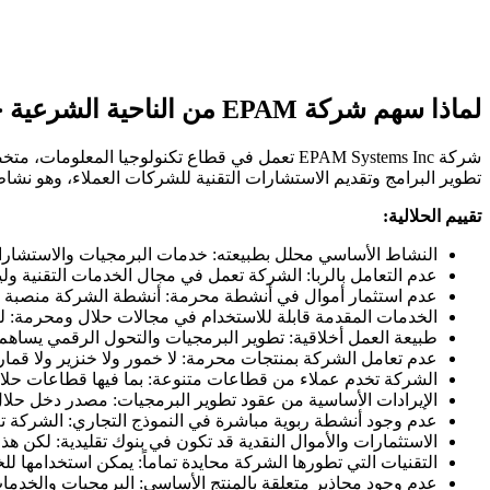
لماذا سهم شركة EPAM من الناحية الشرعية حلال؟
شركة EPAM Systems Inc تعمل في قطاع تكنولوجي
تطوير البرامج وتقديم الاستشارات التقنية للشركات العملاء، وهو نش
تقييم الحلالية:
النشاط الأساسي محلل بطبيعته: خدمات البرمجيات والاستشارا
عدم التعامل بالربا: الشركة تعمل في مجال الخدمات التقنية ول
عدم استثمار أموال في أنشطة محرمة: أنشطة الشركة منصبة ع
الخدمات المقدمة قابلة للاستخدام في مجالات حلال ومحرمة: ل
طبيعة العمل أخلاقية: تطوير البرمجيات والتحول الرقمي يساهم 
عدم تعامل الشركة بمنتجات محرمة: لا خمور ولا خنزير ولا قمار
الشركة تخدم عملاء من قطاعات متنوعة: بما فيها قطاعات حلال 
الإيرادات الأساسية من عقود تطوير البرمجيات: مصدر دخل حل
عدم وجود أنشطة ربوية مباشرة في النموذج التجاري: الشركة ت
الاستثمارات والأموال النقدية قد تكون في بنوك تقليدية: لكن هذ
التقنيات التي تطورها الشركة محايدة تماماً: يمكن استخدامها لل
عدم وجود محاذير متعلقة بالمنتج الأساسي: البرمجيات والخدما