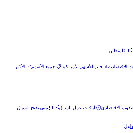
 فلسطين
 الاقتصادية
📊 فلتر الأسهم الأمريكية
📋 جميع الأسهم
📈 الأكثر
لتقويم الاقتصادي
🕐 أوقات عمل السوق
🇺🇸 متى يفتح السوق
داول