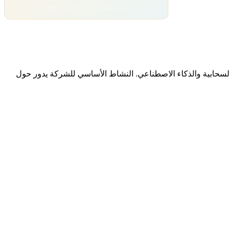
تداول بمسؤولية. رأس مالك معرّض للخطر.
حوسبة السحابية والذكاء الاصطناعي. النشاط الأساسي للشركة يدور حول