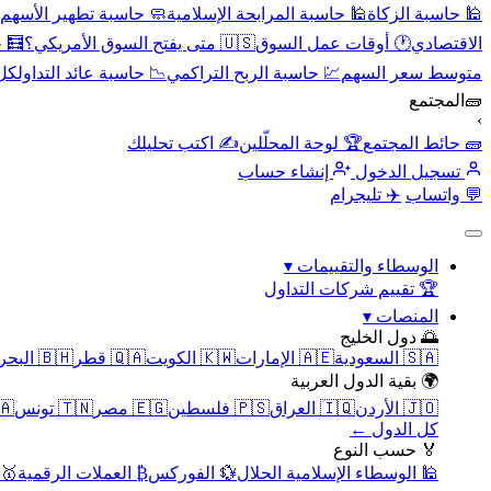
🕌 حاسبة الزكاة
🕌 حاسبة المرابحة الإسلامية
🧼 حاسبة تطهير الأسهم
الاقتصادي
🕐 أوقات عمل السوق
🇺🇸 متى يفتح السوق الأمريكي؟
🧮 
متوسط سعر السهم
💹 حاسبة الربح التراكمي
📉 حاسبة عائد التداول
كل 
🧱
المجتمع
›
🧱 حائط المجتمع
🏆 لوحة المحلّلين
✍️ اكتب تحليلك
تسجيل الدخول
إنشاء حساب
💬 واتساب
✈️ تليجرام
الوسطاء والتقييمات
▾
🏆 تقييم شركات التداول
المنصات
▾
🌅 دول الخليج
🇸🇦 السعودية
🇦🇪 الإمارات
🇰🇼 الكويت
🇶🇦 قطر
🇧🇭 البحرين
🌍 بقية الدول العربية
🇯🇴 الأردن
🇮🇶 العراق
🇵🇸 فلسطين
🇪🇬 مصر
🇹🇳 تونس
🇲🇦 
كل الدول ←
🏅 حسب النوع
🕌 الوسطاء الإسلامية الحلال
💱 الفوركس
₿ العملات الرقمية
🥇 