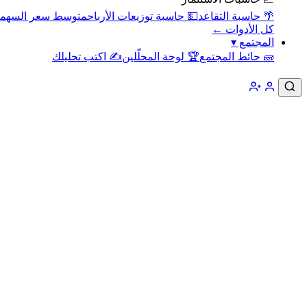
🌴 حاسبة التقاعد
💵 حاسبة توزيعات الأرباح
متوسط سعر السهم
كل الأدوات ←
المجتمع
▾
🧱 حائط المجتمع
🏆 لوحة المحلّلين
✍️ اكتب تحليلك