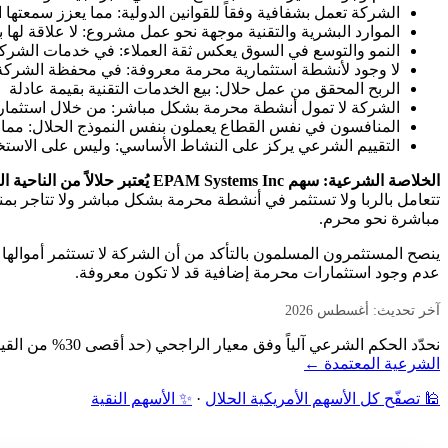
الشركة تعمل بشفافية وفقاً للقوانين الدولية: مما يعزز سمعتها ا
الموارد البشرية والتقنية موجهة نحو عمل مشروع: لا علاقة لها 
النمو والتوسع في السوق يعكس ثقة العملاء: في خدمات الشركة 
لا وجود لأنشطة استثمارية محرمة معروفة: في محفظة الشركة
الربح المحقق من عمل حلال: بيع الخدمات التقنية بقيمة عادلة
الشركة لا تمول أنشطة محرمة بشكل مباشر: من خلال استثمارات
المنافسون في نفس القطاع يعملون بنفس النموذج الحلال: مما 
التقييم الشرعي يركز على النشاط الأساسي: وليس على الاستخدا
الخلاصة الشرعية: سهم EPAM Systems Inc يُعتبر حلالاً من الناحية الشرعية،
تتعامل بالربا ولا تستثمر في أنشطة محرمة بشكل مباشر ولا تتاجر بمن
مباشرة نحو محرم.
ينصح المستثمرون المسلمون بالتأكد من أن الشركة لا تستثمر أموالها ا
عدم وجود استثمارات محرمة إضافية قد لا تكون معروفة.
آخر تحديث: أغسطس 2026
نحدّد الحكم الشرعي آلياً وفق معيار الراجحي (حد أقصى 30% من القيمة السوقية): فحص نشاط الشركة أولاً، ثم نسبة الديون ونسبة الإيرادات الربوية إلى القيمة السوقية — دون مراجعة بشرية.
الشرعية المعتمدة ←
🕌 تصفّح كل الأسهم الأمريكية الحلال
·
✨ الأسهم النقية