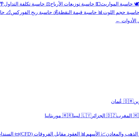
عد
⚖️ حاسبة تكلفة التداول
💵 حاسبة توزيعات الأرباح
🕊️ حاسبة المواريث
حورية
💰 حاسبة ربح الفوركس
📊 حاسبة قيمة النقطة
🧮 حاسبة حجم ال
كل الأدوا
🇴🇲 عُمان
🇲🇷 موريتانيا
🇱🇾 ليبيا
🇩🇿 الجزائر
🇲🇦 ا
 السندات
📊 العقود مقابل الفروقات (CFD)
📈 الأسهم
🥇 الذهب والمع