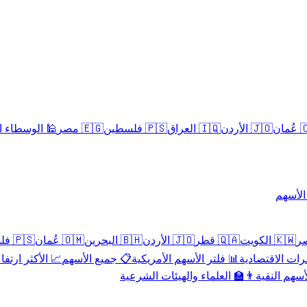
سلامية الحلال
🇪🇬 مصر
🇵🇸 فلسطين
🇮🇶 العراق
🇯🇴 الأردن
🇴
تداول 
🇵🇸 فلسطين
🇴🇲 عُمان
🇧🇭 البحرين
🇯🇴 الأردن
🇶🇦 قطر
🇰🇼 الكويت
 الأكثر ارتفاعاً
📋 جميع الأسهم
📊 فلتر الأسهم الأمريكية
📅 المؤشرات ا
👨‍🏫 العلماء والهيئات الشرعية
✨ الأسهم ال