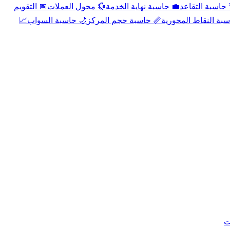
📅 التقويم
💱 محول العملات
💼 حاسبة نهاية الخدمة
🌴 حاسبة التقا
📈
🌙 حاسبة السواب
📏 حاسبة حجم المركز
📐 حاسبة النقاط الم
