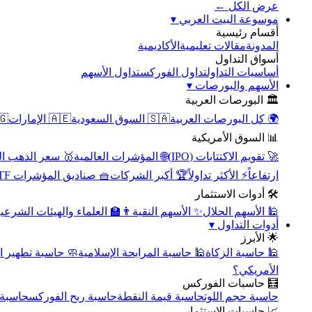
عرض الكل ←
▾
موسوعة البيت العربي
أقسام رئيسية
الأكاديمية
مقالات تعليمية
المدونة
أسواق التداول
تداول الأسهم
تداول الفوركس
أساسيات التداول
▾
الأسهم والبورصات
🏛️ البورصات العربية
مصر
🇦🇪 الإمارات
🇸🇦 السوق السعودية
🌍 كل البورصات العربية
📊 السوق الأمريكية
سعر الذهب اليوم
🌐 المؤشرات العالمية
🚀 تقويم الاكتتابات (IPO)
🧺 صناديق المؤشرات ETF
🏆 أكبر الشركات
⚡ الأكثر تداولاً
ارتفاعاً
🛠️ أدوات الاستثمار
‍🏫 العلماء والهيئات الشرعية
✨ الأسهم النقية
🕌 الأسهم الحلال
▾
أدوات التداول
🌟 الأبرز
سبة تطهير الأسهم
🕌 حاسبة المرابحة الإسلامية
🕌 حاسبة الزكاة
الأمريكي؟
🧮 حاسبات الفوركس
محورية
حاسبة ربح الفوركس
حاسبة قيمة النقطة
حاسبة حجم اللوت
📈 حاسبات الاستثمار