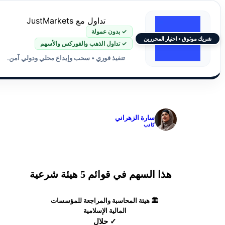
تداول مع JustMarkets
✓ بدون عمولة
شريك موثوق • اختيار المحررين
✓ تداول الذهب والفوركس والأسهم
تنفيذ فوري • سحب وإيداع محلي ودولي آمن.
✓
سارة الزهراني
كاتب
هذا السهم في قوائم 5 هيئة شرعية
🏛️ هيئة المحاسبة والمراجعة للمؤسسات
المالية الإسلامية
✓ حلال