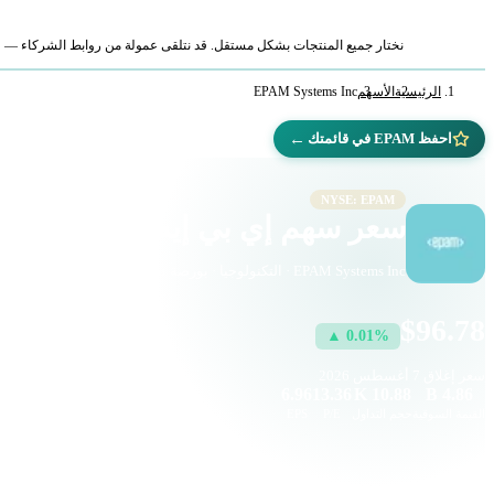
نختار جميع المنتجات بشكل مستقل. قد نتلقى عمولة من روابط الشركاء — لا ي
الرئيسية
الأسهم
EPAM Systems Inc
←
احفظ EPAM في قائمتك
NYSE: EPAM
سعر سهم إي بي إيه إم (EPAM)
EPAM Systems Inc · التكنولوجيا · بورصة نيويورك
$96.78
▲ 0.01%
سعر إغلاق
7 أغسطس 2026
6.96
13.36
10.88 K
4.86 B
القيمة السوقية
حجم التداول
P/E
EPS