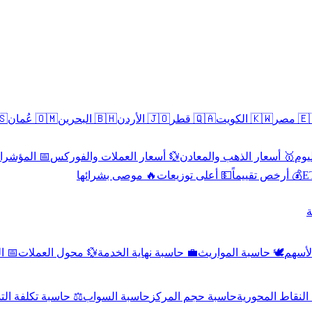
سطين
🇴🇲 عُمان
🇧🇭 البحرين
🇯🇴 الأردن
🇶🇦 قطر
🇰🇼 الكويت
🇪🇬 
 الاقتصادية
💱 أسعار العملات والفوركس
🥇 أسعار الذهب والمعادن
🥇 
🔥 موصى بشرائها
💵 أعلى توزيعات
💰 أرخص تقييماً

صادي
💱 محول العملات
💼 حاسبة نهاية الخدمة
🕊️ حاسبة المواريث
🧼 حا
اسبة تكلفة التداول
حاسبة السواب
حاسبة حجم المركز
حاسبة النقاط ال