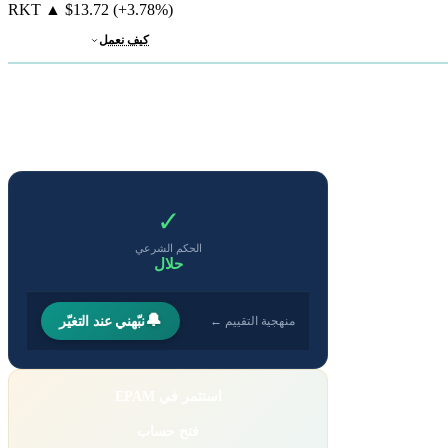
RKT
▲
$13.72
(+3.78%)
كيف نعمل
✓
الحكم الشرعي
حلال
🔔
نبّهني عند التغيّر
منهجية التقييم ←
استثمر في EPAM
فتح حساب