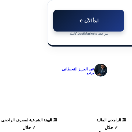
ابدأ الآن ←
مراجعة JustMarkets كاملة
✓
عبد العزيز القحطاني
مراجع
🏛️ الراجحي المالية
🏛️ الهيئة الشرعية لمصرف الراجحي
✓ حلال
✓ حلال