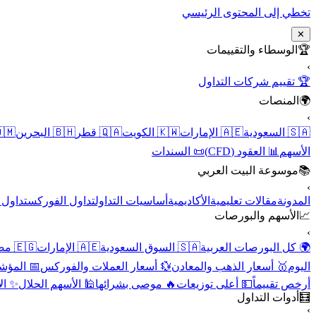
تخطي إلى المحتوى الرئيسي
✕
الوسطاء والتقييمات
🏆
›
🏆 تقييم شركات التداول
المنصات
🌍
›
 عُمان
🇧🇭 البحرين
🇶🇦 قطر
🇰🇼 الكويت
🇦🇪 الإمارات
🇸🇦 السعودية
📜 السندات
📊 العقود (CFD)
الأسهم
موسوعة البيت العربي
📚
›
الأسهم
تداول الفوركس
أساسيات التداول
الأكاديمية
مقالات تعليمية
المدونة
الأسهم والبورصات
📈
›
🇪🇬 مصر
🇦🇪 الإمارات
🇸🇦 السوق السعودية
🌍 كل البورصات العربية
لاقتصادية
💱 أسعار العملات والفوركس
🥇 أسعار الذهب والمعادن
اليوم
نقية
🕌 الأسهم الحلال
🔥 موصى بشرائها
💵 أعلى توزيعات
أرخص تقييماً
أدوات التداول
🧮
›