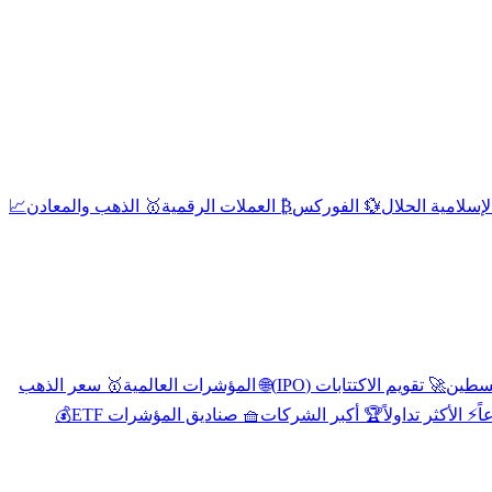
إسلامية الحلال
💱 الفوركس
₿ العملات الرقمية
🥇 الذهب والمعادن
📈
🚀 تقويم الاكتتابات (IPO)
🌐 المؤشرات العالمية
🥇 سعر الذهب
اً
⚡ الأكثر تداولاً
🏆 أكبر الشركات
🧺 صناديق المؤشرات ETF
💰