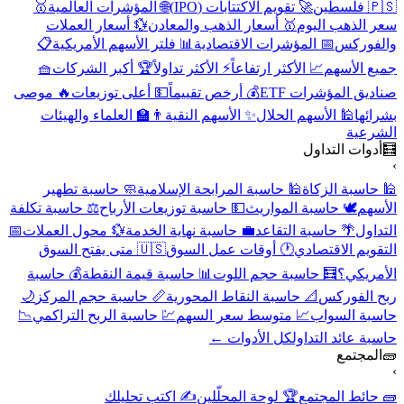
🇵🇸 فلسطين
🚀 تقويم الاكتتابات (IPO)
🌐 المؤشرات العالمية
🥇
سعر الذهب اليوم
🥇 أسعار الذهب والمعادن
💱 أسعار العملات
والفوركس
📅 المؤشرات الاقتصادية
📊 فلتر الأسهم الأمريكية
📋
جميع الأسهم
📈 الأكثر ارتفاعاً
⚡ الأكثر تداولاً
🏆 أكبر الشركات
🧺
صناديق المؤشرات ETF
💰 أرخص تقييماً
💵 أعلى توزيعات
🔥 موصى
بشرائها
🕌 الأسهم الحلال
✨ الأسهم النقية
👨‍🏫 العلماء والهيئات
الشرعية
🧮
أدوات التداول
›
🕌 حاسبة الزكاة
🕌 حاسبة المرابحة الإسلامية
🧼 حاسبة تطهير
الأسهم
🕊️ حاسبة المواريث
💵 حاسبة توزيعات الأرباح
⚖️ حاسبة تكلفة
التداول
🌴 حاسبة التقاعد
💼 حاسبة نهاية الخدمة
💱 محول العملات
📅
التقويم الاقتصادي
🕐 أوقات عمل السوق
🇺🇸 متى يفتح السوق
الأمريكي؟
🧮 حاسبة حجم اللوت
📊 حاسبة قيمة النقطة
💰 حاسبة
ربح الفوركس
📐 حاسبة النقاط المحورية
📏 حاسبة حجم المركز
🌙
حاسبة السواب
📈 متوسط سعر السهم
💹 حاسبة الربح التراكمي
📉
حاسبة عائد التداول
كل الأدوات ←
🧱
المجتمع
›
🧱 حائط المجتمع
🏆 لوحة المحلّلين
✍️ اكتب تحليلك