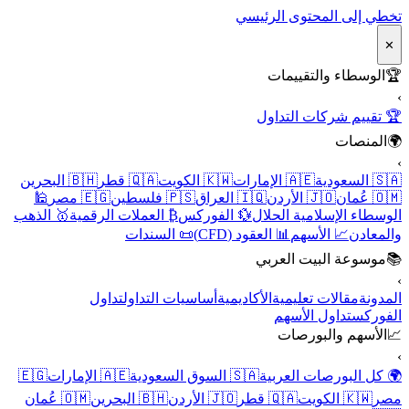
تخطي إلى المحتوى الرئيسي
✕
🏆
الوسطاء والتقييمات
›
🏆 تقييم شركات التداول
🌍
المنصات
›
🇸🇦 السعودية
🇦🇪 الإمارات
🇰🇼 الكويت
🇶🇦 قطر
🇧🇭 البحرين
🇴🇲 عُمان
🇯🇴 الأردن
🇮🇶 العراق
🇵🇸 فلسطين
🇪🇬 مصر
🕌
الوسطاء الإسلامية الحلال
💱 الفوركس
₿ العملات الرقمية
🥇 الذهب
والمعادن
📈 الأسهم
📊 العقود (CFD)
📜 السندات
📚
موسوعة البيت العربي
›
المدونة
مقالات تعليمية
الأكاديمية
أساسيات التداول
تداول
الفوركس
تداول الأسهم
📈
الأسهم والبورصات
›
🌍 كل البورصات العربية
🇸🇦 السوق السعودية
🇦🇪 الإمارات
🇪🇬
مصر
🇰🇼 الكويت
🇶🇦 قطر
🇯🇴 الأردن
🇧🇭 البحرين
🇴🇲 عُمان