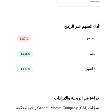
التشغيلية
أداء السهم عبر الزمن
أسبوع
-0.29%
شهر
+14.56%
3 أشهر
+13.72%
قراءة في الربحية والإيرادات
سجّلت General Motors Company (GM) ربحية مخفّفة