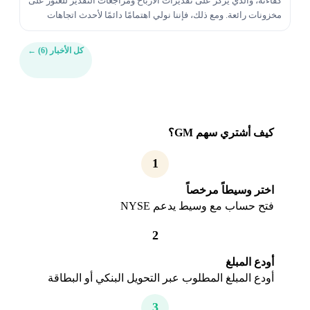
كفاءته، والذي يركز على تقديرات الأرباح ومراجعات التقدير للعثور على
مخزونات رائعة. ومع ذلك، فإننا نولي اهتمامًا دائمًا لأحدث اتجاهات
القيمة والنمو والزخم للتأكيد عل...
كل الأخبار (6)
←
كيف أشتري سهم GM؟
1
اختر وسيطاً مرخصاً
فتح حساب مع وسيط يدعم NYSE
2
أودع المبلغ
أودع المبلغ المطلوب عبر التحويل البنكي أو البطاقة
3