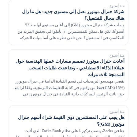
منذ أسبوع
شركة جنرال موتورز تصل إلى مستوى جديد: هل ما زال
هناك مجال للتشغيل؟
وصلت شركة جنرال موتورز (GM) إلى أعلى مستوى لها منذ 52
أسبوعًا، لكن هل يمكن للمستثمرين أن يأملوا في تحقيق المزيد من
المكاسب في المستقبل؟ نحن نلقي نظرة على أساسيات الشركة
للحصول على أدلة.
منذ أسبوع
أعادت جنرال موتورز تصميم مسارات عملها الهندسية حول
عملاء الذكاء الاصطناعي - وضاعفت طلبات السحب
المدمجة ثلاث مرات
يقضي مهندسو البرمجيات في قسم القيادة الذاتية في جنرال موتورز
(GM's) 15% فقط من وقتهم في كتابة التعليمات البرمجية، وفقًا لراشد
حق، نائب الرئيس للمركبات ذاتية القيادة في جنرال موتورز، في
مقابلة حديثة على خشبة المسرح في VB...
منذ أسبوع
هل يجب على المستثمرين ذوي القيمة شراء أسهم جنرال
موتورز (GM)؟
هنا في Zacks، ينصب تركيزنا على نظام Zacks Rank الذي أثبت