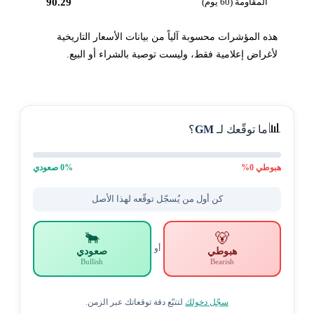
المقاومة (60 يوم)
90.29
هذه المؤشرات محسوبة آلياً من بيانات الأسعار التاريخية
لأغراض إعلامية فقط، وليست توصية بالشراء أو البيع.
📊
ما توقّعك لـ
GM
؟
هبوطي
0
%
% صعودي
0
كن أول من يُسجّل توقّعه لهذا الأصل
🐂
🐻
أو
هبوطي
صعودي
Bullish
Bearish
سجّل دخولك
لتتبّع دقة توقعاتك عبر الزمن.