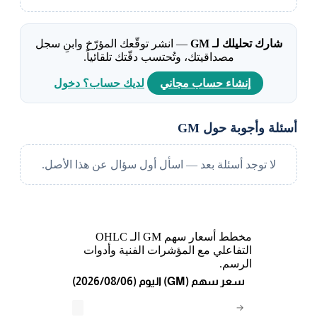
شارك تحليلك لـ GM
— انشر توقّعك المؤرّخ وابنِ سجل
مصداقيتك، وتُحتسب دقّتك تلقائياً.
إنشاء حساب مجاني
لديك حساب؟ دخول
أسئلة وأجوبة حول GM
لا توجد أسئلة بعد — اسأل أول سؤال عن هذا الأصل.
مخطط أسعار سهم GM الـ OHLC
التفاعلي مع المؤشرات الفنية وأدوات
الرسم.
(2026/08/06) اليوم (GM) سعر سهم
→