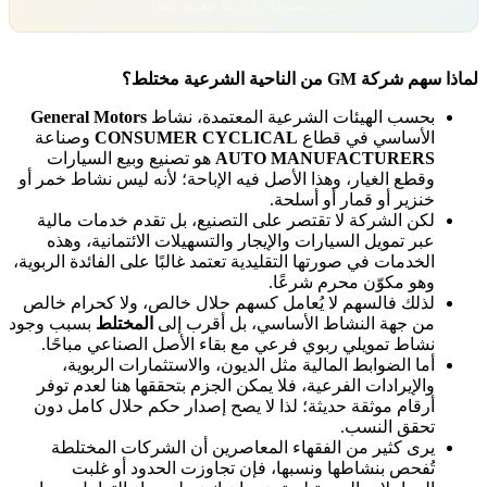
تداول بمسؤولية. رأس مالك معرّض للخطر.
لماذا سهم شركة GM من الناحية الشرعية مختلط؟
بحسب الهيئات الشرعية المعتمدة، نشاط
General Motors
الأساسي في قطاع
CONSUMER CYCLICAL
وصناعة
AUTO MANUFACTURERS
هو تصنيع وبيع السيارات
وقطع الغيار، وهذا الأصل فيه الإباحة؛ لأنه ليس نشاط خمر أو
خنزير أو قمار أو أسلحة.
لكن الشركة لا تقتصر على التصنيع، بل تقدم خدمات مالية
عبر تمويل السيارات والإيجار والتسهيلات الائتمانية، وهذه
الخدمات في صورتها التقليدية تعتمد غالبًا على الفائدة الربوية،
وهو مكوّن محرم شرعًا.
لذلك فالسهم لا يُعامل كسهم حلال خالص، ولا كحرام خالص
من جهة النشاط الأساسي، بل أقرب إلى
المختلط
بسبب وجود
نشاط تمويلي ربوي فرعي مع بقاء الأصل الصناعي مباحًا.
أما الضوابط المالية مثل الديون، والاستثمارات الربوية،
والإيرادات الفرعية، فلا يمكن الجزم بتحققها هنا لعدم توفر
أرقام موثقة حديثة؛ لذا لا يصح إصدار حكم حلال كامل دون
تحقق النسب.
يرى كثير من الفقهاء المعاصرين أن الشركات المختلطة
تُفحص بنشاطها ونسبها، فإن تجاوزت الحدود أو غلبت