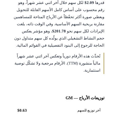
قدرها
$2.09
لكل سهم خلال آخر اثني عشر شهراً، وهو
رقم محسوب على أساس كامل الأسهم القابلة للتحويل
ويعطي صورة أكثر تحفّظاً عن الأرباح المتاحة للمساهمين
مقارنة بربحية السهم الأساسية. وفي الوقت ذاته، بلغت
الإيرادات لكل سهم نحو
$201.78
، وهو مؤشر يعكس
حجم النشاط التشغيلي الذي يولّده كل سهم متداول دون
الحاجة للرجوع إلى البنود التفصيلية في القوائم المالية.
تُحدَّث هذه الأرقام دورياً وتعكس آخر اثني عشر شهراً
مالياً منشورة (TTM). الأرقام مرجعية ولا تشكّل توصية
استثمارية.
توزيعات الأرباح — GM
آخر توزيع للسهم
$0.63