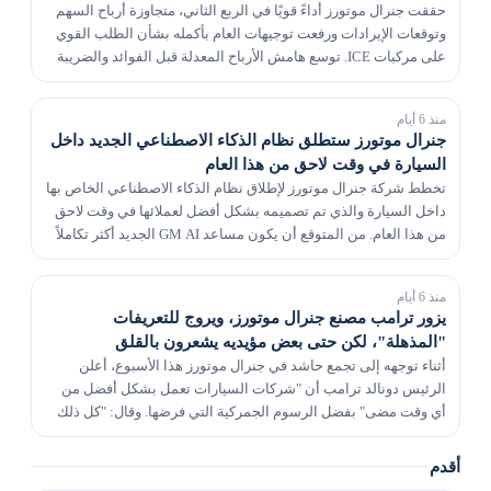
حققت جنرال موتورز أداءً قويًا في الربع الثاني، متجاوزة أرباح السهم
وتوقعات الإيرادات ورفعت توجيهات العام بأكمله بشأن الطلب القوي
على مركبات ICE. توسع هامش الأرباح المعدلة قبل الفوائد والضريبة
والاستهلاك (EBIT) لشركة جنرا...
منذ 6 أيام
جنرال موتورز ستطلق نظام الذكاء الاصطناعي الجديد داخل
السيارة في وقت لاحق من هذا العام
تخطط شركة جنرال موتورز لإطلاق نظام الذكاء الاصطناعي الخاص بها
داخل السيارة والذي تم تصميمه بشكل أفضل لعملائها في وقت لاحق
من هذا العام. من المتوقع أن يكون مساعد GM AI الجديد أكثر تكاملاً
مع السيارة من مساعد Gemini AI الذ...
منذ 6 أيام
يزور ترامب مصنع جنرال موتورز، ويروج للتعريفات
"المذهلة"، لكن حتى بعض مؤيديه يشعرون بالقلق
أثناء توجهه إلى تجمع حاشد في جنرال موتورز هذا الأسبوع، أعلن
الرئيس دونالد ترامب أن "شركات السيارات تعمل بشكل أفضل من
أي وقت مضى" بفضل الرسوم الجمركية التي فرضها. وقال: "كل ذلك
بسبب ترامب". وكانت هذه رسالة كررها الرئيس ال...
أقدم