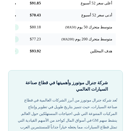
أعلى سعر 52 أسبوع
$91.85
مرجعي
أدنى سعر 52 أسبوع
$70.43
مرجعي
متوسط متحرك 50 يوم
$80.18
↑ فوق
(MA50)
متوسط متحرك 200 يوم
$77.23
↑ فوق
(MA200)
هدف المحللين
$93.92
+5.3%
شركة جنرال موتورز وأهميتها في قطاع صناعة
السيارات العالمي
تُعد شركة جنرال موتورز من أبرز الشركات العالمية في قطاع
صناعة السيارات، حيث تتميز بتاريخ طويل في تطوير وإنتاج
المركبات المتنوعة التي تلبي احتياجات المستهلكين حول العالم.
ينشط سهم GM في أسواق المال كواحد من الأسهم القيادية التي
تمثل قطاع السيارات، مما يجعله خياراً جذاباً للمستثمرين العرب