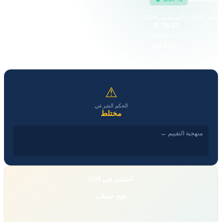
سعر إغلاق
5 أغسطس 2026
661.89 K
79.85 B
القيمة السوقية
حجم التداول
2.74
44.1425
EPS
P/E
⚠
الحكم الشرعي
مختلط
منهجية التقييم ←
استثمر في GM
فتح حساب