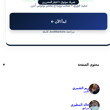
شريك موثوق • اختيار المحررين
تنفيذ فوري • سحب وإيداع محلي ودولي آمن.
ابدأ الآن ←
مراجعة JustMarkets كاملة
محتوى الصفحة
ريم الشمري
✓
كاتب
خالد المطيري
✓
مراجع