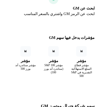
ابحث عن GM
ابحث عن الرمز GM واشتري بالسعر المناسب
مؤشرات يدخل فيها سهم GM
📊
📊
📊
مؤشر
مؤشر
مؤشر
مؤشر قطاع
مؤشر S&P 100
مؤشر ستاندرد آند
السلع الاستهلاكية
(ستاندرد آند بورز
بورز 500
التقديرية في S&P
100)
500
سهم شركة جنرال موتورز GM