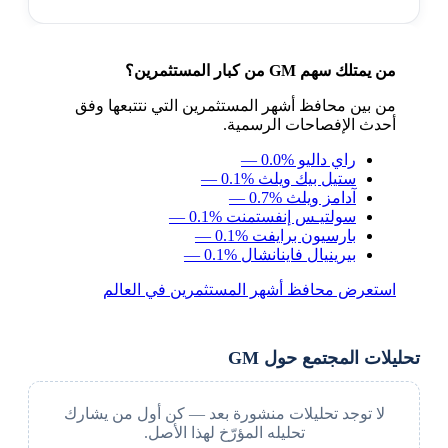
من يمتلك سهم GM من كبار المستثمرين؟
من بين محافظ أشهر المستثمرين التي نتتبعها وفق
أحدث الإفصاحات الرسمية.
راي داليو
— 0.0%
ستيل بيك ويلث
— 0.1%
آدامز ويلث
— 0.7%
سولتيـس إنفستمنت
— 0.1%
بارسيون برايفت
— 0.1%
بيرينيال فاينانشال
— 0.1%
استعرض محافظ أشهر المستثمرين في العالم
تحليلات المجتمع حول GM
لا توجد تحليلات منشورة بعد — كن أول من يشارك
تحليله المؤرّخ لهذا الأصل.