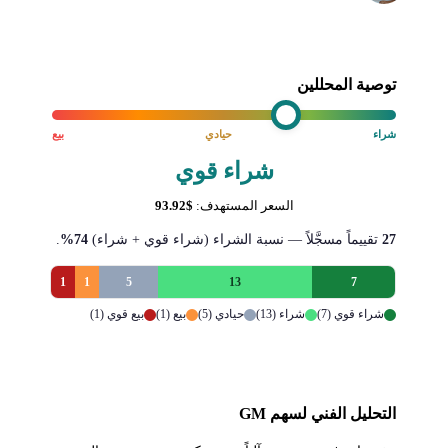
توصية المحللين
شراء
حيادي
بيع
شراء قوي
السعر المستهدف:
$93.92
27
تقييماً مسجَّلاً — نسبة الشراء (شراء قوي + شراء)
74%
.
1
1
5
13
7
شراء قوي (7)
شراء (13)
حيادي (5)
بيع (1)
بيع قوي (1)
التحليل الفني لسهم GM