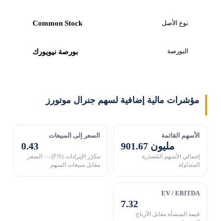
نوع الأصل
Common Stock
البورصة
بورصة نيويورك
مؤشرات مالية إضافية لسهم جنرال موتورز
الأسهم القائمة
السعر إلى المبيعات
901.67 مليون
0.43
إجمالي الأسهم المُصدَرة
مكرّر الإيرادات (P/S) — السعر
المتداولة
مقابل مبيعات السهم
EV / EBITDA
7.32
قيمة المنشأة مقابل الأرباح