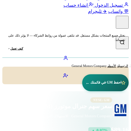
تسجيل الدخول
إنشاء حساب
💬 واتساب
✈️ تليجرام
نختار جميع المنتجات بشكل مستقل. قد نتلقى عمولة من روابط الشركاء — لا يؤثر ذلك على
تقييماتنا.
كيف نعمل
الرئيسية
الأسهم
General Motors Company
←
احفظ GM في قائمتك
NYSE: GM
سعر سهم جنرال موتورز (GM)
General Motors Company · الاستهلاك الدوري · بورصة نيويورك
$89.16
▲ 0.07%