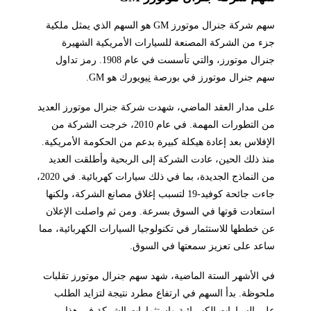
سهم شركة جنرال موتورز GM هو السهم الذي يمثل ملكية
جزء من الشركة المصنعة للسيارات الأمريكية الشهيرة
جنرال موتورز، والتي تأسست في عام 1908. رمز تداول
سهم جنرال موتورز في بورصة
نيو
يورك هو GM.
على مدار العقد الماضي، شهدت شركة جنرال موتورز العديد
من التطورات المهمة. في عام 2010، خرجت الشركة من
الإفلاس بعد إعادة هيكلة كبيرة بدعم من الحكومة الأمريكية.
منذ ذلك الحين، عادت الشركة إلى الربحية وأطلقت العديد
من النماذج الجديدة، بما في ذلك سيارات كهربائية. في 2020،
جاءت جائحة كوفيد-19 لتسبب إغلاق مصانع الشركة، ولكنها
استعادت قوتها في السوق بسرعة. ومن ثم واصلت الإعلان
عن خططها للاستثمار في تكنولوجيا السيارات الكهربائية، مما
ساعد على تعزيز سمعتها في السوق.
في الأشهر الستة الماضية، شهد سهم جنرال موتورز تقلبات
ملحوظة. بدأ السهم في ارتفاع مطرد نتيجة لتزايد الطلب
على السيارات الكهربائية واستثمارات الشركة في هذا