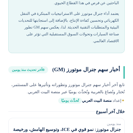
الباحثين عن فرص في هذا القطاع الحيوي.
يعتمد أداء جنرال موتورز على الاستراتيجيات المبتكرة في التنقل
الكهربائي وتحسين كفاءة الإنتاج، بالإضافة إلى استجابتها للتحديات
البيئية والمتطلبات التقنية الحديثة. لذا، يعكس سهم GM تطور
صناعة السيارات وتحولات السوق المستقبلية التي تؤثر على
الاقتصاد العالمي.
أخبار سهم جنرال موتورز (GM)
آخر تحديث منذ يومين
تابع آخر أخبار سهم جنرال موتورز وتطوراته وتأثيرها على المستثمر،
تُختار وتُصاغ بالعربية وتُحدَّث يوميًا عبر منصة البيت العربي.
✦
إعداد:
منصة البيت العربي
تُحدَّث يوميًا
خلال آخر أسبوع
منذ يومين
جنرال موتورز: نمو قوي في ICE، وتوسيع الهامش، ورخيصة