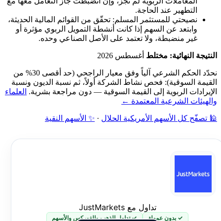
المعاملات الربوية لم تجز، وإن انضبطت جاز التعامل معها مع
التطهير عند الحاجة.
نصيحتي للمستثمر المسلم: تحقّق من القوائم المالية الحديثة،
وابتعد عن السهم إذا كانت أنشطة التمويل الربوي مؤثرة أو
غير منضبطة، ولا تعتمد على الأصل الصناعي وحده.
النتيجة النهائية: مختلط
أغسطس 2026
نحدّد الحكم الشرعي آلياً وفق معيار الراجحي (حد أقصى 30% من
القيمة السوقية): فحص نشاط الشركة أولاً، ثم نسبة الديون ونسبة
الإيرادات الربوية إلى القيمة السوقية — دون مراجعة بشرية.
العلماء
والهيئات الشرعية المعتمدة ←
🕌 تصفّح كل الأسهم الأمريكية الحلال
·
✨ الأسهم النقية
تداول مع JustMarkets
✓ بدون عمولة
✓ تداول الذهب والفوركس والأسهم