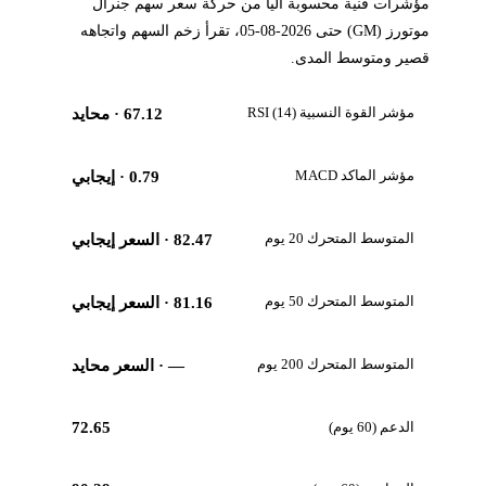
مؤشرات فنية محسوبة آلياً من حركة سعر سهم جنرال
موتورز (GM) حتى 2026-08-05، تقرأ زخم السهم واتجاهه
قصير ومتوسط المدى.
مؤشر القوة النسبية RSI (14)
67.12
· محايد
مؤشر الماكد MACD
0.79
· إيجابي
المتوسط المتحرك 20 يوم
82.47
· السعر إيجابي
المتوسط المتحرك 50 يوم
81.16
· السعر إيجابي
المتوسط المتحرك 200 يوم
—
· السعر محايد
الدعم (60 يوم)
72.65