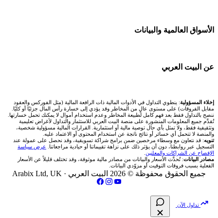
🇦🇪 أسواق الإمارات
شركات تداول في البحرين
💱 محول العملات
شركة Okx
🇪🇬 البورصة المصرية
🧱 حائط المجتمع
الأسواق العالمية والبيانات
شركات تداول في عُمان
🧮 حاسبة حجم اللوت
اكس تي بي XTB
🇰🇼 بورصة الكويت
🏆 لوحة المحلّلين
شركات تداول في الأردن
📊 حاسبة قيمة النقطة
🌐 المؤشرات العالمية
عن البيت العربي
انتراكتيف بروكرز IBKR
🇶🇦 بورصة قطر
✍️ اكتب تحليلك
شركات تداول في العراق
💰 حاسبة ربح الفوركس
🥇 سعر الذهب اليوم
🇯🇴 بورصة عمّان
من نحن
إخلاء المسؤولية
: ينطوي التداول في الأدوات المالية ذات الرافعة المالية (مثل الفوركس والعقود
شركات تداول في فلسطين
📌 حاسبة النقاط المحورية
مقابل الفروقات) على مستوى عالٍ من المخاطر وقد يؤدي إلى خسارة رأس المال جزئيًا أو كليًا.
🥇 أسعار الذهب والمعادن
ننصح بالتداول فقط بعد فهم كامل لطبيعة المخاطر وعدم استخدام أموال لا يمكنك تحمل خسارتها.
🇧🇭 بورصة البحرين
تُقدَّم جميع المعلومات المنشورة على منصة البيت العربي للاستثمار والتداول لأغراض تعليمية
تواصل معنا
شركات تداول في مصر
وتثقيفية فقط، ولا تمثل بأي حال توصية مالية أو استثمارية. القرارات المالية مسؤولية شخصية،
📏 حاسبة حجم المركز
والمنصة لا تتحمل أي خسائر أو نتائج ناتجة عن استخدام المحتوى أو الاعتماد عليه.
💱 أسعار العملات والفوركس
تنويه
: قد نتعاون مع وسطاء مرخصين ضمن برامج شراكة تسويقية، وقد نحصل على عمولة عند
🇴🇲 بورصة مسقط
التسجيل عبر روابطنا، دون أن يؤثر ذلك على نزاهة تقييماتنا أو حيادية مراجعاتنا.
عرض سياسة
فريق المؤلفين
الإفصاح عن الشراكات والمعلنين
.
🔄 حاسبة تكلفة السواب
💵 سعر الريال السعودي في مصر
مصادر البيانات
: تُحدَّث الأسعار والبيانات من مصادر مالية موثوقة، وقد تختلف قليلاً عن الأسعار
🇵🇸 بورصة فلسطين
الفعلية بسبب فروقات التوقيت أو مزوّدي البيانات.
مقالات تعليمية
جميع الحقوق محفوظة © 2026 البيت العربي ·
Arabix Ltd, UK
📈 حاسبة عائد التداول
📅 المؤشرات الاقتصادية
فحص الأسهم الأمريكية الشرعي
سياسة تقييم الشركات
📊 حاسبة الربح التراكمي
تداول الآن
📋 جميع الأسهم