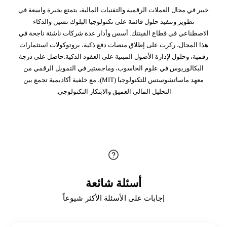
خبير في مجال العملات الرقمية والتقنيات المالية، يتمتع بخبرة واسعة في
تطوير وتنفيذ حلول قائمة على تكنولوجيا البلوك تشين والذكاء
الاصطناعي في قطاع الفينتك. أسس وأدار عدة شركات ناشئة ناجحة في
هذا المجال، ركزت على إطلاق منصات دفع ذكية، بروتوكولات استثمارات
رقمية، وحلول لإدارة الأصول المبنية على العقود الذكية.حاصل على درجة
البكالوريوس في علوم الحاسوب، وماجستير في التمويل الرقمي من
معهد ماساتشوستس للتكنولوجيا (MIT)، مع خلفية أكاديمية تجمع بين
التحليل المالي العميق والابتكار التكنولوجي.
أسئلة شائعة
إجابات على الأسئلة الأكثر شيوعاً