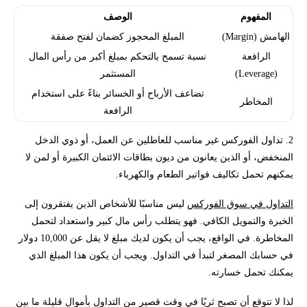
المفهوم
الوصف
الهامش (Margin)
المبلغ المحجوز كضمان لفتح صفقة
الرافعة
نسبة تسمح بالتحكم بمبلغ أكبر من رأس المال
(Leverage)
المستثمر
تضاعف الأرباح أو الخسائر بناءً على استخدام
المخاطر
الرافعة
2. تداول الفوركس غير مناسب للعاطلين عن العمل، أو ذوي الدخل
المنخفض، أو الذين يعانون من ديون بطاقات الائتمان الكبيرة أو لمن لا
يمكنهم تحمل تكاليف فواتير الطعام والكهرباء.
التداول في سوق الفوركس
ليس مناسبًا للأشخاص الذين يفتقرون إلى
الخبرة والتمويل الكافي. فهو يتطلب رأس مال كبير واستعداد لتحمل
المخاطرة. في الواقع، يجب أن يكون لديك مبلغ لا يقل عن 10,000 دولار
في حسابك المصغر لتبدأ في التداول. ويجب أن يكون هذا المبلغ الذي
يمكنك تحمل خسارته.
لذا لا تتوقع أن تصبح ثريًا في وقت قصير من التداول بأموال قليلة ما بين