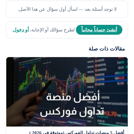
نوع استثماراتك ولا تضع البيض كله في سلة واحده
لا توجد أسئلة بعد — اسأل أول سؤال عن هذا الأصل.
أنشئ حساباً مجانياً
لطرح سؤالك أو الإجابة،
أو دخول
.
مقالات ذات صلة
أفضل 5 منصات تداول الفوركس (موثوقة في 2026 )