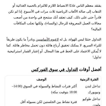
يفتقد معظم الناس عادتًا الانضباط اللازم للالتزام بالحمية الغذائية أو
الذهاب إلى صالة الألعاب الرياضية ثلاث مرات في الأسبوع. إذا لم تكن
قادراً حتى على ذلك، كيف تعتقد أنك ستنجح في واحدة من أصعب
مجالات العمل المعروفة للرجال (والنساء)، ولكنها تجلب المكافآت
المالية؟
التداول حتمًا ليس للهواة، بل له
لاعبوه الأساسيين
ونادراً ما يكون طريقاً
للثراء السريع. لا يمكنك تحقيق أرباح هائلة دون تحمل مخاطر هائلة. كما
لا يُّمكن الاعتماد على الحظ في هذا المجال. أو إعتبار القمار استراتيجية
تداول!
أفضل أوقات
التداول في سوق الفوركس
الفترة الزمنية
الوصف
تداخل لندن
أكثر فترات النشاط والسيولة في السوق (14:00–
ونيويورك
18:00 بتوقيت مكة)
تداخل طوكيو
فترة نشاط بين الجلستين لكن بسيولة أقل
ولندن