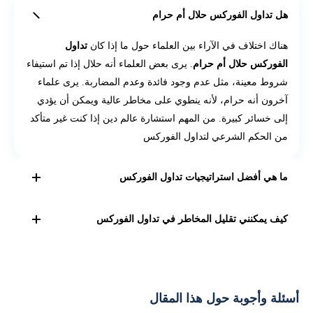
هل تداول الفوركس حلال أم حرام
هناك اختلاف في الآراء بين العلماء حول ما إذا كان
تداول
الفوركس حلال أم حرام
. يرى بعض العلماء أنه حلال إذا تم استيفاء
شروط معينة، مثل عدم وجود فائدة وعدم المضاربة. يرى علماء
آخرون أنه حرام، لأنه ينطوي على مخاطر عالية ويمكن أن يؤدي
إلى خسائر كبيرة. من المهم استشارة عالم دين إذا كنت غير متأكد
من الحكم الشرعي لتداول الفوركس
ما هي أفضل استراتيجيات تداول الفوركس
لا توجد إجابة واحدة تناسب الجميع على هذا السؤال، حيث تعتمد
كيف يمكنني تقليل المخاطر في تداول الفوركس
أفضل استراتيجية تداول الفوركس على أهدافك وأسلوبك في
التداول. ومع ذلك، فإن بعض الاستراتيجيات الشائعة تشمل
يمكنك تقليل المخاطر في تداول الفوركس من خلال: تعلم
أساسيات تداول الفوركس
، والتدرب على التداول في حساب
التداول اليومي
" فتح وإغلاق الصفقات في نفس اليوم." - التداول
تجريبي و تطوير استراتيجية تداول والالتزام بها وادارة المخاطر
المتأرجح"الاحتفاظ بالصفقات لعدة أيام أو أسابيع." - التداول على
أسئلة وأجوبة حول هذا المقال
عن طريق اوامل وقف الخارة وجني الارباح واخيرا وليس اخرا
المدى الطويل "الاحتفاظ بالصفقات لعدة أشهر أو سنوات"