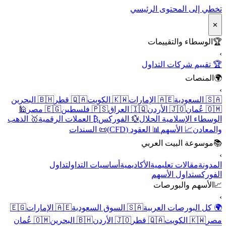
تخطي إلى المحتوى الرئيسي
✕
🏆
الوسطاء والتقييمات
›
🏆 تقييم شركات التداول
🌍
المنصات
›
🇸🇦 السعودية
🇦🇪 الإمارات
🇰🇼 الكويت
🇶🇦 قطر
🇧🇭 البحرين
🇴🇲 عُمان
🇯🇴 الأردن
🇮🇶 العراق
🇵🇸 فلسطين
🇪🇬 مصر
🕌
الوسطاء الإسلامية الحلال
💱 الفوركس
₿ العملات الرقمية
🥇 الذهب
والمعادن
📈 الأسهم
📊 العقود (CFD)
📜 السندات
📚
موسوعة البيت العربي
›
المدونة
مقالات تعليمية
الأكاديمية
أساسيات التداول
تداول
الفوركس
تداول الأسهم
📈
الأسهم والبورصات
›
🌍 كل البورصات العربية
🇸🇦 السوق السعودية
🇦🇪 الإمارات
🇪🇬
مصر
🇰🇼 الكويت
🇶🇦 قطر
🇯🇴 الأردن
🇧🇭 البحرين
🇴🇲 عُمان