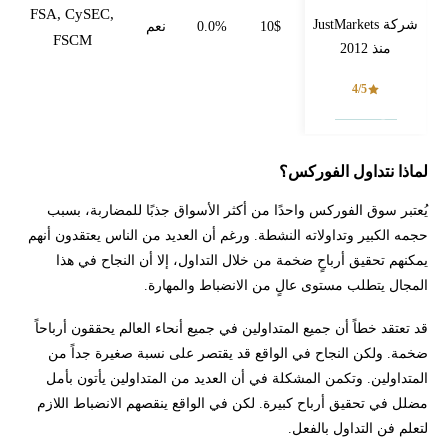
FSA, CySEC,
شركة JustMarkets
10$
0.0%
نعم
FSCM
منذ 2012
4/5
فتح حساب
لماذا نتداول الفوركس؟
يُعتبر سوق الفوركس واحدًا من أكثر الأسواق جذبًا للمضاربة، بسبب
حجمه الكبير وتداولاته النشطة. ورغم أن العديد من الناس يعتقدون أنهم
يمكنهم تحقيق أرباحٍ ضخمة من خلال التداول، إلا أن النجاح في هذا
المجال يتطلب مستوى عالٍ من الانضباط والمهارة.
قد تعتقد خطاً أن جميع المتداولين في جميع أنحاء العالم يحققون أرباحاً
ضخمة. ولكن النجاح في الواقع قد يقتصر على نسبة صغيرة جداً من
المتداولين. وتكمن المشكلة في أن العديد من المتداولين يأتون بأمل
مضلل في تحقيق أرباح كبيرة. لكن في الواقع ينقصهم الانضباط اللازم
لتعلم فن التداول بالفعل.