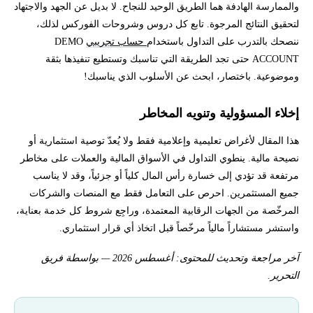
والممارسة الهادفة هما الطريق الوحيد للنجاح. لا بديل عن الجهد والاجتهاد
لتحقيق النتائج المرجوة. تابع كل دروس وشروحات الفوركس لذلك،
ننصحك بالتدرب على التداول باستخدام
حساب تجريبي
DEMO
ACCOUNT حتى تجد الطريقة التي تناسبك وتستطيع تنفيذها بثقة
وموضوعية. باختصار، ابحث عن الأسلوب الذي يناسبك!
إخلاء المسؤولية وتنويه المخاطر
هذا المقال لأغراض تعليمية وإعلامية فقط ولا يُعدّ توصية استثمارية أو
نصيحة مالية. ينطوي التداول في الأسواق المالية والعملات على مخاطر
مرتفعة قد تؤدي إلى خسارة رأس المال كلياً أو جزئياً، وقد لا يناسب
جميع المستثمرين. احرص على التعامل فقط مع المنصات والشركات
المرخّصة من الجهات الرقابية المعتمدة، وراجِع شروط كل خدمة بعناية،
واستشر مستشاراً مالياً مرخّصاً قبل اتخاذ أي قرار استثماري.
آخر مراجعة وتحديث للمحتوى: أغسطس 2026 — بواسطة فريق
التحرير.