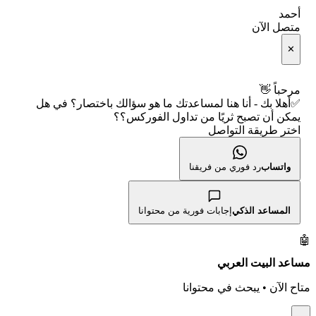
شركات التداول النصابة
🧮 حاسبة متوسط سعر السهم
أحمد
🕌 الأسهم الحلال
متصل الآن
الإبلاغ عن شركة نصابة
📅 التقويم الاقتصادي
✕
👨‍🏫 العلماء والهيئات الشرعية
شروط الاستخدام
🕐 أوقات عمل السوق
مرحباً 👋
✅أهلا بك - أنا هنا لمساعدتك ما هو سؤالك باختصار؟ في هل
سياسة الخصوصية
🇺🇸 متى يفتح السوق الأمريكي؟
يمكن أن تصبح ثريًا من تداول الفوركس؟؟
اختر طريقة التواصل
🛠️ كل الأدوات
واتساب
رد فوري من فريقنا
المساعد الذكي
إجابات فورية من محتوانا
🤖
مساعد البيت العربي
متاح الآن • يبحث في محتوانا