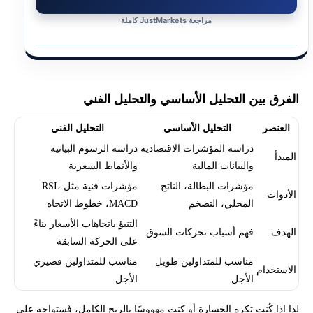
مراجعة JustMarkets كاملة
الفرق بين التحليل الأساسي والتحليل الفني
العنصر
التحليل الأساسي
التحليل الفني
دراسة المؤشرات الاقتصادية
دراسة الرسوم البيانية
المبدأ
والبيانات المالية
والأنماط السعرية
مؤشرات البطالة، الناتج
مؤشرات فنية مثل RSI،
الأدوات
المحلي، التضخم
MACD، خطوط الاتجاه
التنبؤ باتجاهات الأسعار بناءً
الهدف
فهم أسباب تحركات السوق
على الحركة السابقة
مناسب للمتداولين طويل
مناسب للمتداولين قصيري
الاستخدام
الأجل
الأجل
لذا إذا كُنت تكره الخسارة أو كنت مهووسًا بالربح الكامل، فَستواجه على