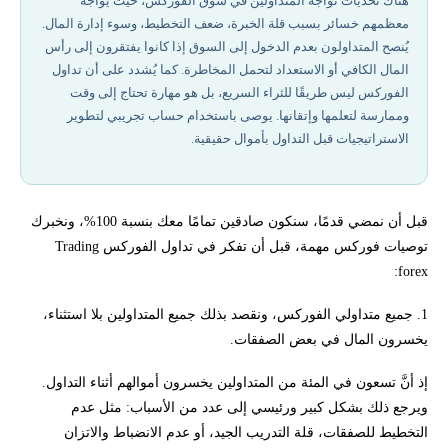
هناك تحديات تواجه المتداولين في سوق الفوركس، حيث يواجه
معظمهم خسائر بسبب قلة الخبرة، ضعف التخطيط، وسوء إدارة المال.
أفضل شركات تداول مرخصة في 2026
يُنصح المتداولون بعدم الدخول إلى السوق إذا كانوا يفتقرون إلى رأس
المال الكافي أو الاستعداد لتحمل المخاطرة. كما يُشدد على أن تداول
أفضل أوقات التداول في سوق الفوركس
الفوركس ليس طريقًا للثراء السريع، بل هو مهارة تحتاج إلى وقت
وممارسة لتعلمها وإتقانها. يوصى باستخدام حساب تجريبي لتطوير
3. تداول الفوركس ليس مخططًا للثراء السريع. تداول الفوركس مهارة
الاستراتيجيات قبل التداول بأموال حقيقية.
تتطلب وقتًا لتعلمها.
إخلاء المسؤولية وتنويه المخاطر
قبل أن نمضي قدمًا، سنكون صادقين تمامًا معك بنسبة 100%، ونخبرك
هل تريد المساعدة في بدء التداول التجريبي او الافتراضي؟
توصيات فوركس مهمة، قبل أن تفكر في تداول الفوركس Trading
forex:
1. جميع متداولي الفوركس، ونقصد بذلك جميع المتداولين بلا استثناء،
يخسرون المال في بعض الصفقات.
إذ أنَّ تسعون في المئة من المتداولين يخسرون أموالهم أثناء التداول.
ويرجع ذلك بشكل كبير ورئيسي إلى عدد من الأسباب: مثل عدم
التخطيط للصفقات، قلة التدريب الجيد، أو عدم الانضباط والاتزان