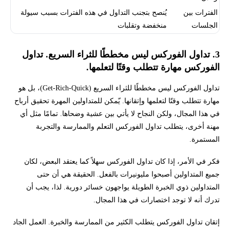
الفترات بين
يُنصح بتجنب التداول في هذه الفترات بسبب سيولة
الجلسات
منخفضة وتقلبات
3. تداول الفوركس ليس مخططًا للثراء السريع. تداول
الفوركس مهارة تتطلب وقتًا لتعلمها.
تداول الفوركس ليس مخططًا للثراء السريع (Get-Rich-Quick)، بل هو
مهارة تتطلب وقتًا لتعلمها وإتقانها. يّمكن للمتداولين المهرة تحقيق أرباح
في هذا المجال، ولكن النجاح لا يأتي بين عشية وضحاها. تمامًا مثل أي
مهنة أخرى، يتطلب تداول الفوركس التعلم والممارسة والتجربة
المستمرة.
فكر في الأمر، إذا كان تداول الفوركس سهلاً كما يعتقد البعض، لكان
جميع المتداولين أصبحوا مليونيرات بالفعل. الحقيقة هي أن حتى
المتداولين ذوي الخبرة الطويلة يواجهون خسائر دورية. لذا، يجب أن
تدرك أنه لا توجد اختصارات في هذا المجال.
إتقان تداول الفوركس يتطلب الكثير من الممارسة والخبرة. العمل الجاد