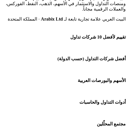
ومنصات التداول والاستثمار في الأسهم، الذهب، النفط، الفوركس،
والعملات الرقمية مجاناً.
البيت العربي علامة تجارية تابعة لـ
Arabix Ltd
· المملكة المتحدة
تقييم لأفضل 10 شركات تداول
شركة Capital.com
أفضل شركات التداول (حسب الدولة)
افاتريد AvaTrade
شركات تداول في السعودية
الأسهم والبورصات العربية
اكسنس Exness
شركات تداول في الإمارات
منصة بينانس
🌍 كل البورصات العربية
أدوات التداول والحاسبات
شركات تداول في الكويت
Bybit باي بت
🇸🇦 السوق السعودية
شركات تداول في قطر
🕌 حاسبة الزكاة
مجتمع المحلّلين
شركة Xm