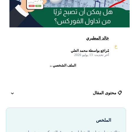
خالد المطيري
خ
مُراجَع بواسطة محمد العلي
✓
آخر تحديث: 13 يوليو 2026
الملف الشخصي
←
📋 محتوى المقال
الفرق بين التحليل الأساسي والتحليل الفني
الملخص
الرافعة المالية والهامش: كيف تعمل؟