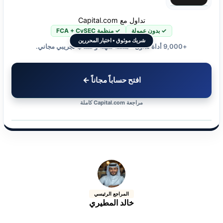
تداول مع Capital.com
✓ بدون عمولة
✓ منظمة FCA + CySEC
شريك موثوق • اختيار المحررين
+9,000 أداة تداول • منصة سهلة وحساب تجريبي مجاني.
افتح حساباً مجاناً ←
مراجعة Capital.com كاملة
المراجع الرئيسي
خالد المطيري