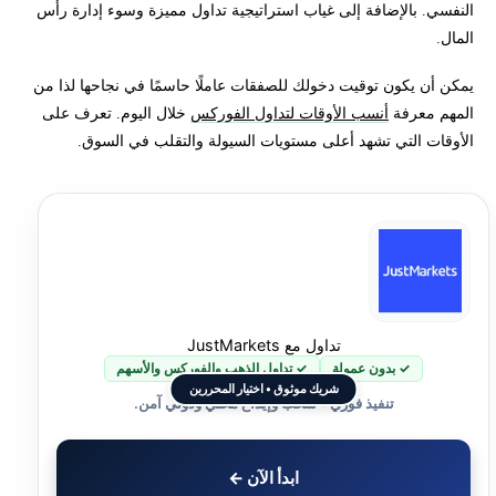
النفسي. بالإضافة إلى غياب استراتيجية تداول مميزة وسوء إدارة رأس
المال.
يمكن أن يكون توقيت دخولك للصفقات عاملًا حاسمًا في نجاحها لذا من
المهم معرفة
أنسب الأوقات لتداول الفوركس
خلال اليوم. تعرف على
الأوقات التي تشهد أعلى مستويات السيولة والتقلب في السوق.
تداول مع JustMarkets
✓ بدون عمولة
✓ تداول الذهب والفوركس والأسهم
شريك موثوق • اختيار المحررين
تنفيذ فوري • سحب وإيداع محلي ودولي آمن.
ابدأ الآن ←