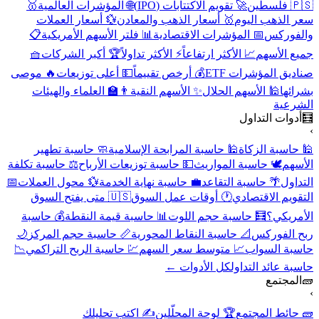
🇵🇸 فلسطين
🚀 تقويم الاكتتابات (IPO)
🌐 المؤشرات العالمية
🥇
سعر الذهب اليوم
🥇 أسعار الذهب والمعادن
💱 أسعار العملات
والفوركس
📅 المؤشرات الاقتصادية
📊 فلتر الأسهم الأمريكية
📋
جميع الأسهم
📈 الأكثر ارتفاعاً
⚡ الأكثر تداولاً
🏆 أكبر الشركات
🧺
صناديق المؤشرات ETF
💰 أرخص تقييماً
💵 أعلى توزيعات
🔥 موصى
بشرائها
🕌 الأسهم الحلال
✨ الأسهم النقية
👨‍🏫 العلماء والهيئات
الشرعية
🧮
أدوات التداول
›
🕌 حاسبة الزكاة
🕌 حاسبة المرابحة الإسلامية
🧼 حاسبة تطهير
الأسهم
🕊️ حاسبة المواريث
💵 حاسبة توزيعات الأرباح
⚖️ حاسبة تكلفة
التداول
🌴 حاسبة التقاعد
💼 حاسبة نهاية الخدمة
💱 محول العملات
📅
التقويم الاقتصادي
🕐 أوقات عمل السوق
🇺🇸 متى يفتح السوق
الأمريكي؟
🧮 حاسبة حجم اللوت
📊 حاسبة قيمة النقطة
💰 حاسبة
ربح الفوركس
📐 حاسبة النقاط المحورية
📏 حاسبة حجم المركز
🌙
حاسبة السواب
📈 متوسط سعر السهم
💹 حاسبة الربح التراكمي
📉
حاسبة عائد التداول
كل الأدوات ←
🧱
المجتمع
›
🧱 حائط المجتمع
🏆 لوحة المحلّلين
✍️ اكتب تحليلك