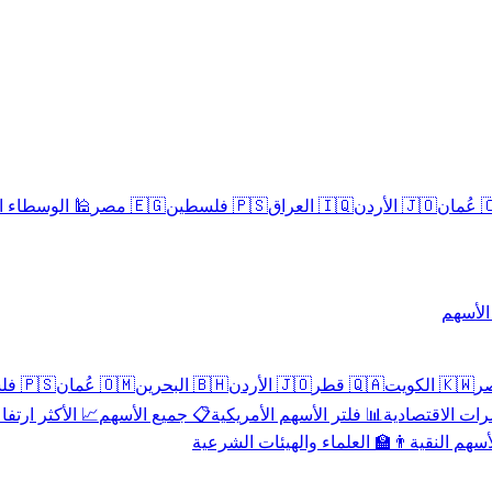
سلامية الحلال
🇪🇬 مصر
🇵🇸 فلسطين
🇮🇶 العراق
🇯🇴 الأردن
🇴
تداول 
🇵🇸 فلسطين
🇴🇲 عُمان
🇧🇭 البحرين
🇯🇴 الأردن
🇶🇦 قطر
🇰🇼 الكويت
 الأكثر ارتفاعاً
📋 جميع الأسهم
📊 فلتر الأسهم الأمريكية
📅 المؤشرات ا
👨‍🏫 العلماء والهيئات الشرعية
✨ الأسهم ال