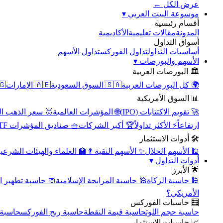
عرض الكل ←
▾
موسوعة البيت العربي
أقسام رئيسية
الأكاديمية
مقالات تعليمية
المدونة
أسواق التداول
تداول الأسهم
تداول الفوركس
أساسيات التداول
▾
الأسهم والبورصات
🏛️ البورصات العربية
مصر
🇦🇪 الإمارات
🇸🇦 السوق السعودية
🌍 كل البورصات العربية
📊 السوق الأمريكية
سعر الذهب اليوم
🌐 المؤشرات العالمية
🚀 تقويم الاكتتابات (IPO)
🧺 صناديق المؤشرات ETF
🏆 أكبر الشركات
⚡ الأكثر تداولاً
ارتفاعاً
🛠️ أدوات الاستثمار
‍🏫 العلماء والهيئات الشرعية
✨ الأسهم النقية
🕌 الأسهم الحلال
▾
أدوات التداول
🌟 الأبرز
سبة تطهير الأسهم
🕌 حاسبة المرابحة الإسلامية
🕌 حاسبة الزكاة
الأمريكي؟
🧮 حاسبات الفوركس
محورية
حاسبة ربح الفوركس
حاسبة قيمة النقطة
حاسبة حجم اللوت
📈 حاسبات الاستثمار