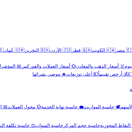
سطين
🇴🇲 عُمان
🇧🇭 البحرين
🇯🇴 الأردن
🇶🇦 قطر
🇰🇼 الكويت
🇪🇬 
 الاقتصادية
💱 أسعار العملات والفوركس
🥇 أسعار الذهب والمعادن
🥇 
🔥 موصى بشرائها
💵 أعلى توزيعات
💰 أرخص تقييماً

صادي
💱 محول العملات
💼 حاسبة نهاية الخدمة
🕊️ حاسبة المواريث
🧼 حا
اسبة تكلفة التداول
حاسبة السواب
حاسبة حجم المركز
حاسبة النقاط ال