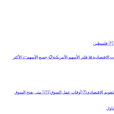
 فلسطين
 الاقتصادية
📊 فلتر الأسهم الأمريكية
📋 جميع الأسهم
📈 الأكثر
لتقويم الاقتصادي
🕐 أوقات عمل السوق
🇺🇸 متى يفتح السوق
داول