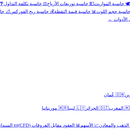
عد
⚖️ حاسبة تكلفة التداول
💵 حاسبة توزيعات الأرباح
🕊️ حاسبة المواريث
حورية
💰 حاسبة ربح الفوركس
📊 حاسبة قيمة النقطة
🧮 حاسبة حجم ال
كل الأدوا
🇴🇲 عُمان
🇲🇷 موريتانيا
🇱🇾 ليبيا
🇩🇿 الجزائر
🇲🇦 ا
 السندات
📊 العقود مقابل الفروقات (CFD)
📈 الأسهم
🥇 الذهب والمع