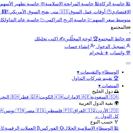
🕌 حاسبة الزكاة
🕌 حاسبة المرابحة الإسلامية
🧼 حاسبة تطهير الأسهم
الاقتصادي
🕐 أوقات عمل السوق
🇺🇸 متى يفتح السوق الأمريكي؟
🧮 
متوسط سعر السهم
💹 حاسبة الربح التراكمي
📉 حاسبة عائد التداول
كل 
🧱
المجتمع
›
🧱 حائط المجتمع
🏆 لوحة المحلّلين
✍️ اكتب تحليلك
تسجيل الدخول
إنشاء حساب
💬 واتساب
✈️ تليجرام
الوسطاء والتقييمات
▾
🏆 تقييم شركات التداول
المنصات
▾
🌅 دول الخليج
🇸🇦 السعودية
🇦🇪 الإمارات
🇰🇼 الكويت
🇶🇦 قطر
🇧🇭 البحرين
🌍 بقية الدول العربية
🇯🇴 الأردن
🇮🇶 العراق
🇵🇸 فلسطين
🇪🇬 مصر
🇹🇳 تونس
🇲🇦 
كل الدول ←
🏅 حسب النوع
🕌 الوسطاء الإسلامية الحلال
💱 الفوركس
₿ العملات الرقمية
🥇 