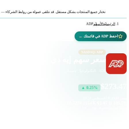
نختار جميع المنتجات بشكل مستقل. قد نتلقى عمولة من روابط الشركاء — لا ي
الرئيسية
الأسهم
ADP
←
احفظ ADP في قائمتك
NASDAQ: ADP
سعر سهم إيه دي بي (ADP)
ADP · التكنولوجيا · ناسداك
$273.47
▲ 0.25%
سعر إغلاق
6 أغسطس 2026
10.72
24.1154
63.47 K
105.75 B
القيمة السوقية
حجم التداول
P/E
EPS