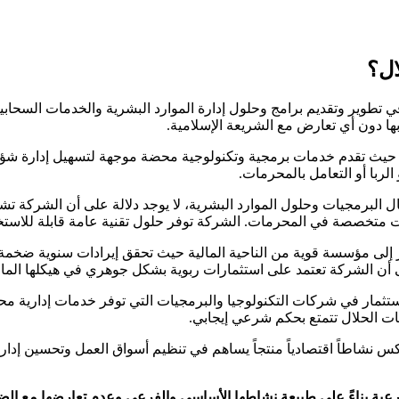
Auto) هي شركة تقنية متخصصة في تطوير وتقديم برامج وحلول إدارة الموارد البشرية و
 بها دون أي تعارض مع الشريعة الإسلامية.
شركة ADP حلال بطبيعته حيث تقدم خدمات برمجية وتكنولوجية محضة موجهة لتسهيل إ
الربا أو التعامل بالمحرمات.
لبرمجيات وحلول الموارد البشرية، لا يوجد دلالة على أن الشركة ت
ات متخصصة في المحرمات. الشركة توفر حلول تقنية عامة قابلة للاست
ات المالية المتاحة لشركة ADP تشير إلى مؤسسة قوية من الناحية المالية حيث تحقق إير
ى أن الشركة تعتمد على استثمارات ربوية بشكل جوهري في هيكلها المال
ستثمار في شركات التكنولوجيا والبرمجيات التي توفر خدمات إدارية م
ت الحلال تتمتع بحكم شرعي إيجابي.
 نشاطاً اقتصادياً منتجاً يساهم في تنظيم أسواق العمل وتحسين إدارة 