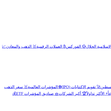
إسلامية الحلال
💱 الفوركس
₿ العملات الرقمية
🥇 الذهب والمعادن
📈
🚀 تقويم الاكتتابات (IPO)
🌐 المؤشرات العالمية
🥇 سعر الذهب
اً
⚡ الأكثر تداولاً
🏆 أكبر الشركات
🧺 صناديق المؤشرات ETF
💰