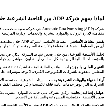
لماذا سهم شركة ADP من الناحية الشرعية حلال؟
شركة matic Data Processing (ADP
متكاملة لإدارة الرواتب والموارد البشرية والخدمات الإدارية المرتبطة
تقييم النشاط الأساسي:
النشاط الأساسي ل
أي من الضوابط الشرعية المتعلقة بالأنشطة المحرمة بذاتها كالقمار أو 
تحليل الأنشطة الفرعية:
من خلال فحص نشاط الشركة الكلي في مجال ا
بالمؤسسات المالية الربوية بشكل أساسي أو التعاون المباشر مع جه
التقييم المالي والمؤشرات:
البيان
المعايير المعقولة للشركات التكنولوجية الكبرى. لا توجد مؤشرات عل
آراء الفقهاء والهيئات الشرعية:
بحسب الهيئات الشرعية المعتمدة، الا
الشركات التي توفر خدمات عامة قابلة للاستخدام في مختلف القطاعا
عوامل إضافية إيجابية:
تركيز الشركة على خدمات الموارد البشرية يعكس
ضمن الأنشطة الاقتصادية المشروعة والمباركة في الإسلام.
الخلاصة والحكم النهائي:
سهم شركة ADP يعتبر حلالاً من الناحية الشرعية بناءً على طبيعة نشاطها الأساسي والفرعي وعدم تعارضها مع الضوابط الشرعية للاستثمار.