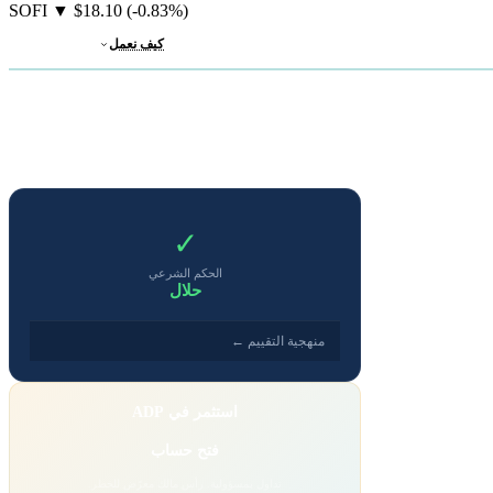
SOFI
▼
$18.10
(-0.83%)
كيف نعمل
✓
الحكم الشرعي
حلال
منهجية التقييم ←
استثمر في ADP
فتح حساب
تداول بمسؤولية. رأس مالك معرّض للخطر.