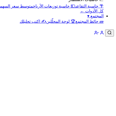
🌴 حاسبة التقاعد
💵 حاسبة توزيعات الأرباح
متوسط سعر السهم
كل الأدوات ←
المجتمع
▾
🧱 حائط المجتمع
🏆 لوحة المحلّلين
✍️ اكتب تحليلك