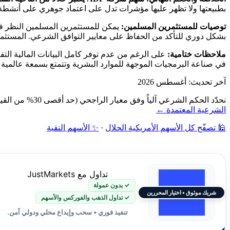
بطبيعتها ولا تظهر عليها مؤشرات تدل على اعتماد جوهري على أنشط
توصيات للمستثمرين المسلمين:
بشكل دوري للتأكد من الحفاظ على معايير التوافق الشرعي. المستثمر
ملاحظات ختامية:
على الرغم من عدم توفر كامل البيانات المالية التف
في صناعة البرمجيات الموجهة للموارد البشرية وتتمتع بسمعة عالمية 
آخر تحديث: أغسطس 2026
نحدّد الحكم الشرعي آلياً وفق معيار الراجحي (حد أقصى 30% من القيمة السوقية): فحص نشاط الشركة أولاً، ثم نسبة الديون ونسبة الإيرادات الربوية إلى القيمة السوقية — دون مراجعة بشرية.
الشرعية المعتمدة ←
🕌 تصفّح كل الأسهم الأمريكية الحلال
·
✨ الأسهم النقية
تداول مع JustMarkets
✓ بدون عمولة
شريك موثوق • اختيار المحررين
✓ تداول الذهب والفوركس والأسهم
تنفيذ فوري • سحب وإيداع محلي ودولي آمن.