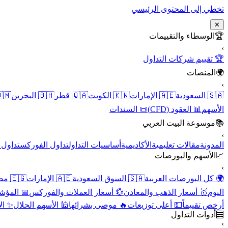
تخطي إلى المحتوى الرئيسي
✕
الوسطاء والتقييمات
🏆
›
🏆 تقييم شركات التداول
المنصات
🌍
›
 عُمان
🇧🇭 البحرين
🇶🇦 قطر
🇰🇼 الكويت
🇦🇪 الإمارات
🇸🇦 السعودية
📜 السندات
📊 العقود (CFD)
الأسهم
موسوعة البيت العربي
📚
›
الأسهم
تداول الفوركس
أساسيات التداول
الأكاديمية
مقالات تعليمية
المدونة
الأسهم والبورصات
📈
›
🇪🇬 مصر
🇦🇪 الإمارات
🇸🇦 السوق السعودية
🌍 كل البورصات العربية
لاقتصادية
💱 أسعار العملات والفوركس
🥇 أسعار الذهب والمعادن
اليوم
نقية
🕌 الأسهم الحلال
🔥 موصى بشرائها
💵 أعلى توزيعات
أرخص تقييماً
أدوات التداول
🧮
›