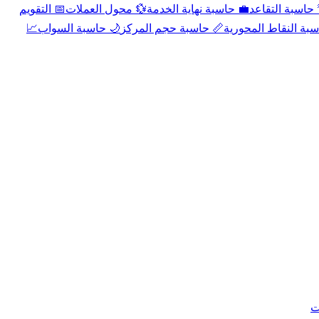
📅 التقويم
💱 محول العملات
💼 حاسبة نهاية الخدمة
🌴 حاسبة التقا
📈
🌙 حاسبة السواب
📏 حاسبة حجم المركز
📐 حاسبة النقاط الم
