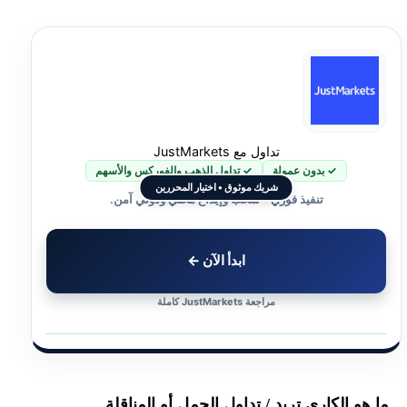
تداول مع JustMarkets
✓ بدون عمولة
✓ تداول الذهب والفوركس والأسهم
شريك موثوق • اختيار المحررين
تنفيذ فوري • سحب وإيداع محلي ودولي آمن.
ابدأ الآن ←
مراجعة JustMarkets كاملة
ما هو الكاري تريد / تداول الحمل أو المناقلة