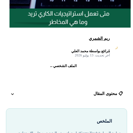
ريم الشمري
ر
مُراجَع بواسطة محمد العلي
✓
آخر تحديث: 13 يوليو 2026
الملف الشخصي
←
📋 محتوى المقال
استراتيجية تداول كاري تريد (Carry Trade)
الملخص
ما هو الكاري تريد / تداول الحمل أو المناقلة