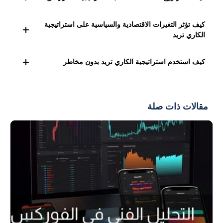
المستثمرين استعداد لتحمل المخاطر، حيث يتوقعون أن تكون
التوقعات الاقتصادية
المستقبلية إيجابية، مما يعزز فرصة
يجب مراعاة وجود فرق واضح في
أسعار الفائدة
بين العملتين،
كيف تؤثر التغيرات الاقتصادية والسياسية على استراتيجية
الاستثمار في العملات ذات العائد المرتفع.
بحيث تكون العملة التي تقترضها ذات فائدة منخفضة، والعملات
الكاري تريد
التي تشتريها ذات فائدة مرتفعة. بالإضافة إلى أن يكون الزوج
التغيرات الاقتصادية والسياسية تؤثر بشكل كبير على جاذبية
مستقرًا أو في اتجاه صعودي لصالح العملة ذات العائد المرتفع.
كيف استخدم استراتيجية الكاري تريد بدون مخاطر
استراتيجية الكاري تريد، حيث أن التغير في أسعار الفائدة بين
العملات أو تحولات في الأوضاع الاقتصادية قد تؤدي إلى تراجع
يمكن
إدارة المخاطر
في استراتيجية الكاري تريد من خلال تحديد
جاذبية بعض استراتيجيات الكاري تريد.
أقصى خسارة يمكن تحملها باستخدام أوامر إيقاف الخسارة.
مقالات ذات صلة
حتى لو تم إغلاق الصفقة بخسارة، يظل المتداول يستفيد من
الفوائد التي حصل عليها أثناء فترة احتفاظه بالصفقة.