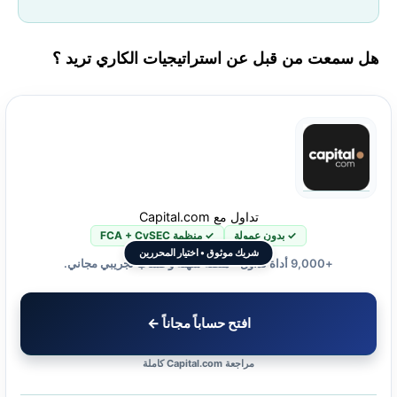
هل سمعت من قبل عن استراتيجيات الكاري تريد ؟
تداول مع Capital.com
✓ بدون عمولة
✓ منظمة FCA + CySEC
شريك موثوق • اختيار المحررين
+9,000 أداة تداول • منصة سهلة وحساب تجريبي مجاني.
افتح حساباً مجاناً ←
مراجعة Capital.com كاملة