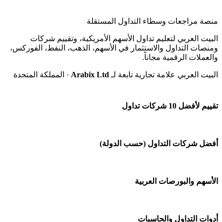
منصة مراجعات وسطاء التداول المستقلة
البيت العربي لتعليم تداول الأسهم الأمريكية، وتقييم شركات
ومنصات التداول والاستثمار في الأسهم، الذهب، النفط، الفوركس،
والعملات الرقمية مجاناً.
البيت العربي علامة تجارية تابعة لـ
Arabix Ltd
· المملكة المتحدة
تقييم لأفضل 10 شركات تداول
شركة Capital.com
أفضل شركات التداول (حسب الدولة)
افاتريد AvaTrade
شركات تداول في السعودية
الأسهم والبورصات العربية
اكسنس Exness
شركات تداول في الإمارات
منصة بينانس
🌍 كل البورصات العربية
أدوات التداول والحاسبات