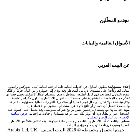
شركات تداول في الكويت
Bybit باي بت
🇸🇦 السوق السعودية
شركات تداول في قطر
🕌 حاسبة الزكاة
مجتمع المحلّلين
شركة Xm
🇦🇪 أسواق الإمارات
شركات تداول في البحرين
💱 محول العملات
شركة Okx
🇪🇬 البورصة المصرية
🧱 حائط المجتمع
الأسواق العالمية والبيانات
شركات تداول في عُمان
🧮 حاسبة حجم اللوت
اكس تي بي XTB
🇰🇼 بورصة الكويت
🏆 لوحة المحلّلين
شركات تداول في الأردن
📊 حاسبة قيمة النقطة
🌐 المؤشرات العالمية
عن البيت العربي
انتراكتيف بروكرز IBKR
🇶🇦 بورصة قطر
✍️ اكتب تحليلك
شركات تداول في العراق
💰 حاسبة ربح الفوركس
🥇 سعر الذهب اليوم
🇯🇴 بورصة عمّان
من نحن
إخلاء المسؤولية
: ينطوي التداول في الأدوات المالية ذات الرافعة المالية (مثل الفوركس والعقود
شركات تداول في فلسطين
📌 حاسبة النقاط المحورية
مقابل الفروقات) على مستوى عالٍ من المخاطر وقد يؤدي إلى خسارة رأس المال جزئيًا أو كليًا.
🥇 أسعار الذهب والمعادن
ننصح بالتداول فقط بعد فهم كامل لطبيعة المخاطر وعدم استخدام أموال لا يمكنك تحمل خسارتها.
🇧🇭 بورصة البحرين
تُقدَّم جميع المعلومات المنشورة على منصة البيت العربي للاستثمار والتداول لأغراض تعليمية
تواصل معنا
شركات تداول في مصر
وتثقيفية فقط، ولا تمثل بأي حال توصية مالية أو استثمارية. القرارات المالية مسؤولية شخصية،
📏 حاسبة حجم المركز
والمنصة لا تتحمل أي خسائر أو نتائج ناتجة عن استخدام المحتوى أو الاعتماد عليه.
💱 أسعار العملات والفوركس
تنويه
: قد نتعاون مع وسطاء مرخصين ضمن برامج شراكة تسويقية، وقد نحصل على عمولة عند
🇴🇲 بورصة مسقط
التسجيل عبر روابطنا، دون أن يؤثر ذلك على نزاهة تقييماتنا أو حيادية مراجعاتنا.
عرض سياسة
فريق المؤلفين
الإفصاح عن الشراكات والمعلنين
.
🔄 حاسبة تكلفة السواب
💵 سعر الريال السعودي في مصر
مصادر البيانات
: تُحدَّث الأسعار والبيانات من مصادر مالية موثوقة، وقد تختلف قليلاً عن الأسعار
🇵🇸 بورصة فلسطين
الفعلية بسبب فروقات التوقيت أو مزوّدي البيانات.
مقالات تعليمية
جميع الحقوق محفوظة © 2026 البيت العربي ·
Arabix Ltd, UK