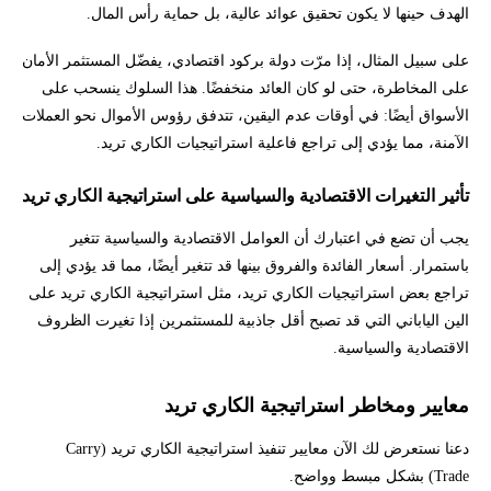
الهدف حينها لا يكون تحقيق عوائد عالية، بل حماية رأس المال.
على سبيل المثال، إذا مرّت دولة بركود اقتصادي، يفضّل المستثمر الأمان
على المخاطرة، حتى لو كان العائد منخفضًا. هذا السلوك ينسحب على
الأسواق أيضًا: في أوقات عدم اليقين، تتدفق رؤوس الأموال نحو العملات
الآمنة، مما يؤدي إلى تراجع فاعلية استراتيجيات الكاري تريد.
تأثير التغيرات الاقتصادية والسياسية على استراتيجية الكاري تريد
يجب أن تضع في اعتبارك أن العوامل الاقتصادية والسياسية تتغير
باستمرار. أسعار الفائدة والفروق بينها قد تتغير أيضًا، مما قد يؤدي إلى
تراجع بعض استراتيجيات الكاري تريد، مثل استراتيجية الكاري تريد على
الين الياباني التي قد تصبح أقل جاذبية للمستثمرين إذا تغيرت الظروف
الاقتصادية والسياسية.
معايير ومخاطر استراتيجية الكاري تريد
دعنا نستعرض لك الآن معايير تنفيذ استراتيجية الكاري تريد (Carry
Trade) بشكل مبسط وواضح.