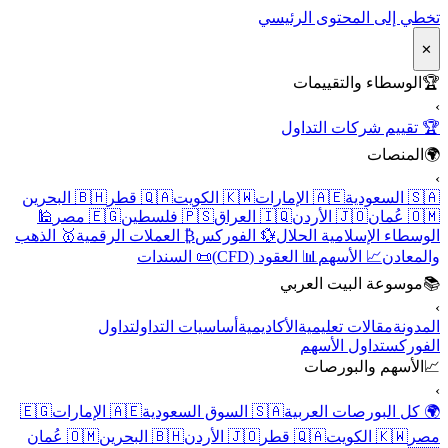
تخطي إلى المحتوى الرئيسي
✕
🏆
الوسطاء والتقييمات
›
🏆 تقييم شركات التداول
🌍
المنصات
›
🇸🇦 السعودية
🇦🇪 الإمارات
🇰🇼 الكويت
🇶🇦 قطر
🇧🇭 البحرين
🇴🇲 عُمان
🇯🇴 الأردن
🇮🇶 العراق
🇵🇸 فلسطين
🇪🇬 مصر
🕌
الوسطاء الإسلامية الحلال
💱 الفوركس
₿ العملات الرقمية
🥇 الذهب
والمعادن
📈 الأسهم
📊 العقود (CFD)
📜 السندات
📚
موسوعة البيت العربي
›
المدونة
مقالات تعليمية
الأكاديمية
أساسيات التداول
تداول
الفوركس
تداول الأسهم
📈
الأسهم والبورصات
›
🌍 كل البورصات العربية
🇸🇦 السوق السعودية
🇦🇪 الإمارات
🇪🇬
مصر
🇰🇼 الكويت
🇶🇦 قطر
🇯🇴 الأردن
🇧🇭 البحرين
🇴🇲 عُمان