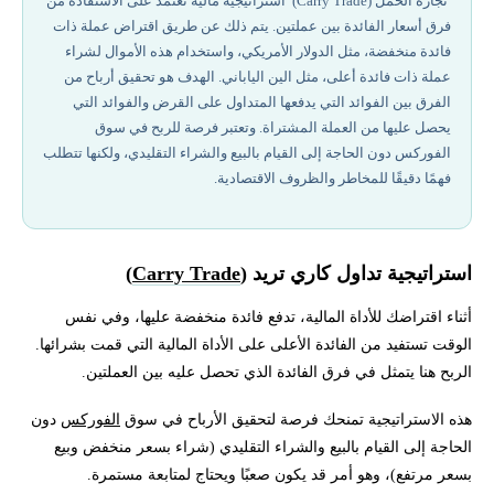
تجارة الحمل (Carry Trade) استراتيجية مالية تعتمد على الاستفادة من
فرق أسعار الفائدة بين عملتين. يتم ذلك عن طريق اقتراض عملة ذات
لماذا تعتبر استراتيجية الفائدة شائعة؟
فائدة منخفضة، مثل الدولار الأمريكي، واستخدام هذه الأموال لشراء
عملة ذات فائدة أعلى، مثل الين الياباني. الهدف هو تحقيق أرباح من
مزايا وعيوب تداول الحمل
الفرق بين الفوائد التي يدفعها المتداول على القرض والفوائد التي
يحصل عليها من العملة المشتراة. وتعتبر فرصة للربح في سوق
الفوركس دون الحاجة إلى القيام بالبيع والشراء التقليدي، ولكنها تتطلب
معايير ومخاطر استراتيجية الكاري تريد
فهمًا دقيقًا للمخاطر والظروف الاقتصادية.
استراتيجية تداول كاري تريد في الفوركس
الرافعة المالية في تداول المناقلة
استراتيجية تداول كاري تريد (
Carry Trade
)
أثناء اقتراضك للأداة المالية، تدفع فائدة منخفضة عليها، وفي نفس
إخلاء المسؤولية وتنويه المخاطر
الوقت تستفيد من الفائدة الأعلى على الأداة المالية التي قمت بشرائها.
الربح هنا يتمثل في فرق الفائدة الذي تحصل عليه بين العملتين.
هل سمعت من قبل عن استراتيجيات الكاري تريد ؟
هذه الاستراتيجية تمنحك فرصة لتحقيق الأرباح في سوق
الفوركس
دون
الحاجة إلى القيام بالبيع والشراء التقليدي (شراء بسعر منخفض وبيع
بسعر مرتفع)، وهو أمر قد يكون صعبًا ويحتاج لمتابعة مستمرة.