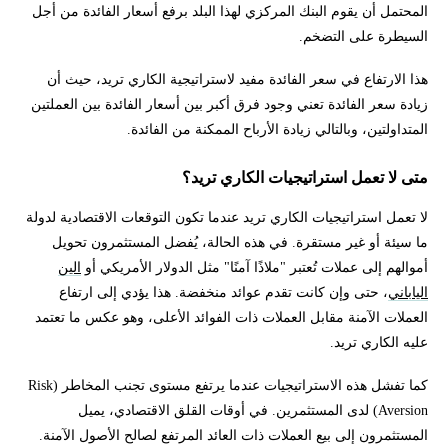
المحتمل أن يقوم البنك المركزي لهذا البلد برفع أسعار الفائدة من أجل
السيطرة على التضخم.
هذا الارتفاع في سعر الفائدة مفيد لاستراتيجية الكاري تريد، حيث أن
زيادة سعر الفائدة تعني وجود فرق أكبر بين أسعار الفائدة بين العملتين
المتداولتين، وبالتالي زيادة الأرباح الممكنة من الفائدة.
متى لا تعمل استراتيجيات الكاري تريد؟
لا تعمل استراتيجيات الكاري تريد عندما تكون التوقعات الاقتصادية لدولة
ما سيئة أو غير مستقرة. في هذه الحالة، يُفضل المستثمرون تحويل
أموالهم إلى عملات تُعتبر "ملاذًا آمنًا" مثل الدولار الأمريكي أو
الين
الياباني
، حتى وإن كانت تقدم عوائد منخفضة. هذا يؤدي إلى ارتفاع
العملات الآمنة مقابل العملات ذات الفوائد الأعلى، وهو عكس ما تعتمد
عليه الكاري تريد.
كما تفشل هذه الاستراتيجيات عندما يرتفع مستوى تجنب المخاطر (Risk
Aversion) لدى المستثمرين. في أوقات القلق الاقتصادي، يميل
المستثمرون إلى بيع العملات ذات العائد المرتفع لصالح الأصول الآمنة.