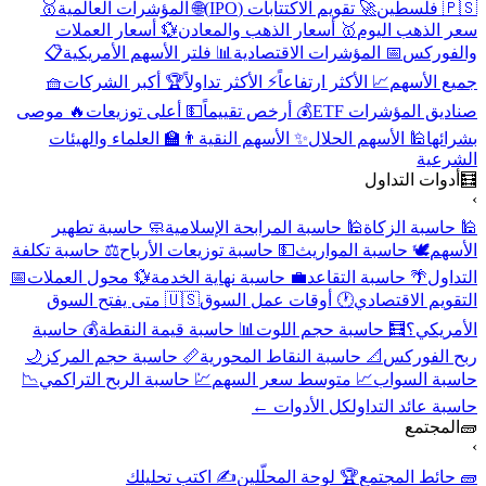
🇵🇸 فلسطين
🚀 تقويم الاكتتابات (IPO)
🌐 المؤشرات العالمية
🥇
سعر الذهب اليوم
🥇 أسعار الذهب والمعادن
💱 أسعار العملات
والفوركس
📅 المؤشرات الاقتصادية
📊 فلتر الأسهم الأمريكية
📋
جميع الأسهم
📈 الأكثر ارتفاعاً
⚡ الأكثر تداولاً
🏆 أكبر الشركات
🧺
صناديق المؤشرات ETF
💰 أرخص تقييماً
💵 أعلى توزيعات
🔥 موصى
بشرائها
🕌 الأسهم الحلال
✨ الأسهم النقية
👨‍🏫 العلماء والهيئات
الشرعية
🧮
أدوات التداول
›
🕌 حاسبة الزكاة
🕌 حاسبة المرابحة الإسلامية
🧼 حاسبة تطهير
الأسهم
🕊️ حاسبة المواريث
💵 حاسبة توزيعات الأرباح
⚖️ حاسبة تكلفة
التداول
🌴 حاسبة التقاعد
💼 حاسبة نهاية الخدمة
💱 محول العملات
📅
التقويم الاقتصادي
🕐 أوقات عمل السوق
🇺🇸 متى يفتح السوق
الأمريكي؟
🧮 حاسبة حجم اللوت
📊 حاسبة قيمة النقطة
💰 حاسبة
ربح الفوركس
📐 حاسبة النقاط المحورية
📏 حاسبة حجم المركز
🌙
حاسبة السواب
📈 متوسط سعر السهم
💹 حاسبة الربح التراكمي
📉
حاسبة عائد التداول
كل الأدوات ←
🧱
المجتمع
›
🧱 حائط المجتمع
🏆 لوحة المحلّلين
✍️ اكتب تحليلك