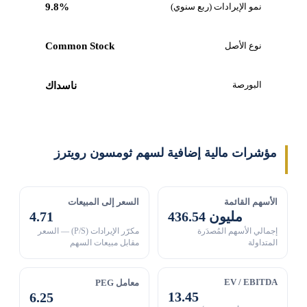
نمو الإيرادات (ربع سنوي)
9.8%
نوع الأصل
Common Stock
البورصة
ناسداك
مؤشرات مالية إضافية لسهم ثومسون رويترز
الأسهم القائمة
السعر إلى المبيعات
436.54 مليون
4.71
إجمالي الأسهم المُصدَرة
مكرّر الإيرادات (P/S) — السعر
المتداولة
مقابل مبيعات السهم
EV / EBITDA
معامل PEG
13.45
6.25