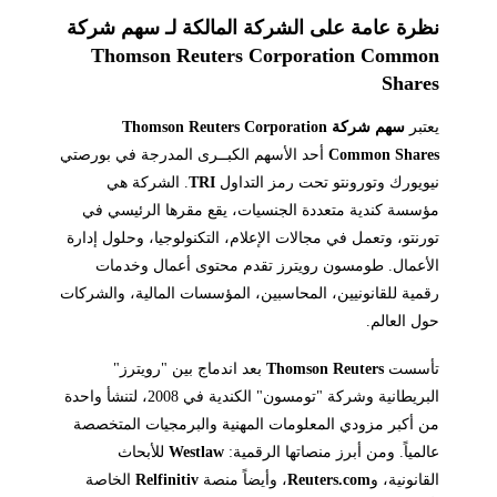
نظرة عامة على الشركة المالكة لـ سهم شركة
Thomson Reuters Corporation Common
Shares
يعتبر
سهم شركة Thomson Reuters Corporation
Common Shares
أحد الأسهم الكبــرى المدرجة في بورصتي
نيويورك وتورونتو تحت رمز التداول
TRI
. الشركة هي
مؤسسة كندية متعددة الجنسيات، يقع مقرها الرئيسي في
تورنتو، وتعمل في مجالات الإعلام، التكنولوجيا، وحلول إدارة
الأعمال. طومسون رويترز تقدم محتوى أعمال وخدمات
رقمية للقانونيين، المحاسبين، المؤسسات المالية، والشركات
حول العالم.
تأسست
Thomson Reuters
بعد اندماج بين "رويترز"
البريطانية وشركة "تومسون" الكندية في 2008، لتنشأ واحدة
من أكبر مزودي المعلومات المهنية والبرمجيات المتخصصة
عالمياً. ومن أبرز منصاتها الرقمية:
Westlaw
للأبحاث
القانونية، و
Reuters.com
، وأيضاً منصة
Relfinitiv
الخاصة