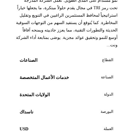
نمو مستدام على المدى الطويل. تعمل الشركة المدرجة
تحت رمز TRI في مجال يقدم حلولاً مبتكرة، ما يجعلها خياراً
استراتيجياً لمحافظ المستثمرين الراغبين في التنويع وتقليل
المخاطرة. كما يُتوقع أن يستفيد السهم من التوجهات السوقية
الحديثة والتطورات التقنية، مما يعزز جاذبيته ويمنحه آفاقاً
أوسع للنمو وتحقيق عوائد مجزية. يوصَى بمتابعة أداء الشركة
ونت...
القطاع
الصناعات
الصناعة
خدمات الأعمال المتخصصة
الدولة
الولايات المتحدة
البورصة
ناسداك
العملة
USD