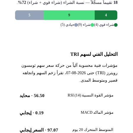
18
تقييماً مسجَّلاً — نسبة الشراء (شراء قوي + شراء)
72%
.
5
9
4
شراء قوي (4)
شراء (9)
حيادي (5)
التحليل الفني لسهم TRI
مؤشرات فنية محسوبة آلياً من حركة سعر سهم ثومسون
رويترز (TRI) حتى 2026-08-07، تقرأ زخم السهم واتجاهه
قصير ومتوسط المدى.
مؤشر القوة النسبية RSI (14)
56.50
· محايد
مؤشر الماكد MACD
0.19
· إيجابي
المتوسط المتحرك 20 يوم
97.07
· السعر إيجابي