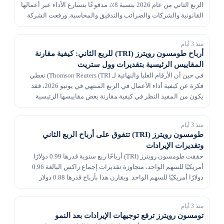
الربع الثاني من عام 2026 بنسبة 8٪، مدفوعًا بتسارع الأداء عبر أعمالها
القانونية والشركات والضرائب والتدقيق والمحاسبة. ورفعت الشركة
توقعاتها للإيرادات للعام بأكمل...
منذ 3 أيام
أرباح طومسون رويترز (TRI) للربع الثاني: كيفية مقارنة
المقاييس الرئيسية بتقديرات وول ستريت
في حين أن الأرقام العليا والنهائية لـ Thomson Reuters (TRI) تعطي
فكرة عن كيفية أداء الأعمال في الربع المنتهي في يونيو 2026، فقد
يكون من المفيد النظر في كيفية مقارنة بعض مقاييسها الرئيسية
بتقديرات وول ستريت وقيم العام الم...
منذ 3 أيام
طومسون رويترز (TRI) تتفوق على أرباح الربع الثاني
وتقديرات الإيرادات
حققت طومسون رويترز (TRI) أرباحًا ربع سنوية قدرها 0.99 دولارًا
أمريكيًا للسهم الواحد، متجاوزة تقديرات إجماع زاكس البالغة 0.96
دولارًا أمريكيًا للسهم الواحد. ويقارن هذا بأرباح قدرها 0.88 دولار
للسهم قبل عام.
منذ 3 أيام
تومسون رويترز ترفع توجيهات الإيرادات بعد النمو