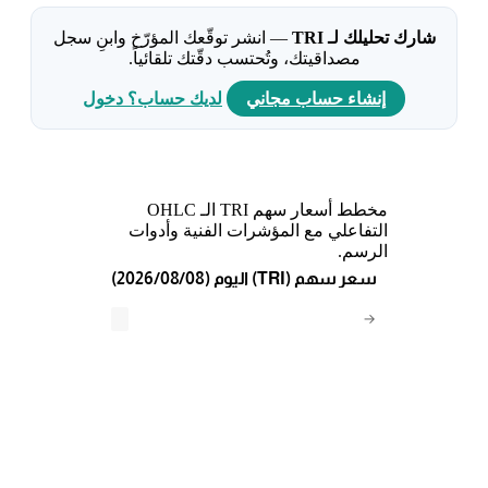
شارك تحليلك لـ TRI
— انشر توقّعك المؤرّخ وابنِ سجل
مصداقيتك، وتُحتسب دقّتك تلقائياً.
إنشاء حساب مجاني
لديك حساب؟ دخول
مخطط أسعار سهم TRI الـ OHLC
التفاعلي مع المؤشرات الفنية وأدوات
الرسم.
(2026/08/08) اليوم (TRI) سعر سهم
→