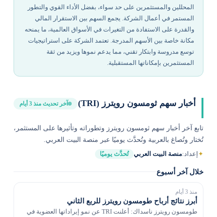
المحللين والمستثمرين على حد سواء، بفضل الأداء القوي والتطور
المستمر في أعمال الشركة. يجمع السهم بين الاستقرار المالي
والقدرة على الاستفادة من التغيرات في الأسواق العالمية، ما يمنحه
مكانة خاصة بين الأسهم المدرجة. تعتمد الشركة على استراتيجيات
توسع مدروسة وابتكار تقني، مما يدعم نموها ويزيد من ثقة
المستثمرين بإمكاناتها المستقبلية.
أخبار سهم ثومسون رويترز (TRI)
آخر تحديث منذ 3 أيام
تابع آخر أخبار سهم ثومسون رويترز وتطوراته وتأثيرها على المستثمر،
تُختار وتُصاغ بالعربية وتُحدَّث يوميًا عبر منصة البيت العربي.
✦
إعداد:
منصة البيت العربي
تُحدَّث يوميًا
خلال آخر أسبوع
منذ 3 أيام
أبرز نتائج أرباح طومسون رويترز للربع الثاني
طومسون رويترز ناسداك: أعلنت TRI عن نمو إيراداتها العضوية في