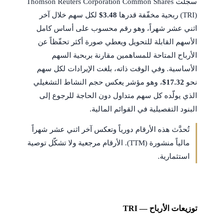
سجّلت Thomson Reuters Corporation Common Shares
(TRI) ربحية مخفّفة قدرها
$3.48
لكل سهم خلال آخر
اثني عشر شهراً، وهو رقم محسوب على أساس كامل
الأسهم القابلة للتحويل ويعطي صورة أكثر تحفّظاً عن
الأرباح المتاحة للمساهمين مقارنة بربحية السهم
الأساسية. وفي الوقت ذاته، بلغت الإيرادات لكل سهم
نحو
$17.32
، وهو مؤشر يعكس حجم النشاط التشغيلي
الذي يولّده كل سهم متداول دون الحاجة للرجوع إلى
البنود التفصيلية في القوائم المالية.
تُحدَّث هذه الأرقام دورياً وتعكس آخر اثني عشر شهراً
مالياً منشورة (TTM). الأرقام مرجعية ولا تشكّل توصية
استثمارية.
توزيعات الأرباح — TRI