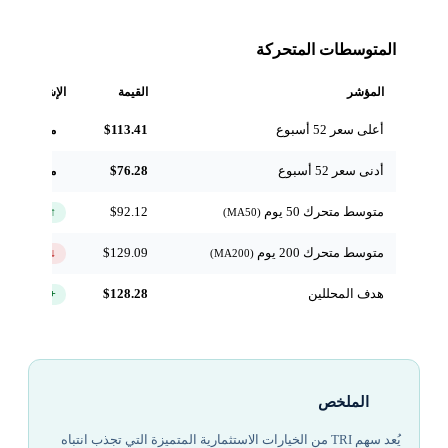
المتوسطات المتحركة
المؤشر
القيمة
الإشارة
أعلى سعر 52 أسبوع
$113.41
مرجعي
أدنى سعر 52 أسبوع
$76.28
مرجعي
متوسط متحرك 50 يوم
$92.12
↑ فوق
(MA50)
متوسط متحرك 200 يوم
$129.09
↓ تحت
(MA200)
هدف المحللين
$128.28
+26.1%
الملخص
يُعد سهم TRI من الخيارات الاستثمارية المتميزة التي تجذب انتباه