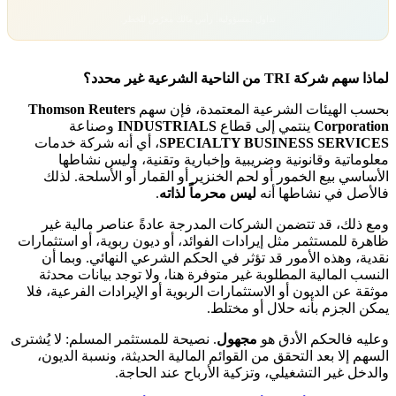
تداول بمسؤولية. رأس مالك معرّض للخطر.
لماذا سهم شركة TRI من الناحية الشرعية غير محدد؟
بحسب الهيئات الشرعية المعتمدة، فإن سهم
Thomson Reuters
Corporation
ينتمي إلى قطاع
INDUSTRIALS
وصناعة
SPECIALTY BUSINESS SERVICES
، أي أنه شركة خدمات
معلوماتية وقانونية وضريبية وإخبارية وتقنية، وليس نشاطها
الأساسي بيع الخمور أو لحم الخنزير أو القمار أو الأسلحة. لذلك
فالأصل في نشاطها أنه
ليس محرماً لذاته
.
ومع ذلك، قد تتضمن الشركات المدرجة عادةً عناصر مالية غير
ظاهرة للمستثمر مثل إيرادات الفوائد، أو ديون ربوية، أو استثمارات
نقدية، وهذه الأمور قد تؤثر في الحكم الشرعي النهائي. وبما أن
النسب المالية المطلوبة غير متوفرة هنا، ولا توجد بيانات محدثة
موثقة عن الديون أو الاستثمارات الربوية أو الإيرادات الفرعية، فلا
يمكن الجزم بأنه حلال أو مختلط.
وعليه فالحكم الأدق هو
مجهول
. نصيحة للمستثمر المسلم: لا يُشترى
السهم إلا بعد التحقق من القوائم المالية الحديثة، ونسبة الديون،
والدخل غير التشغيلي، وتزكية الأرباح عند الحاجة.