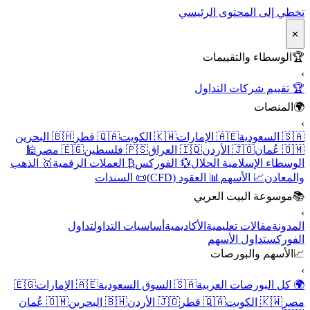
تخطي إلى المحتوى الرئيسي
✕
🏆
الوسطاء والتقييمات
›
🏆 تقييم شركات التداول
🌍
المنصات
›
🇸🇦 السعودية
🇦🇪 الإمارات
🇰🇼 الكويت
🇶🇦 قطر
🇧🇭 البحرين
🇴🇲 عُمان
🇯🇴 الأردن
🇮🇶 العراق
🇵🇸 فلسطين
🇪🇬 مصر
🕌
الوسطاء الإسلامية الحلال
💱 الفوركس
₿ العملات الرقمية
🥇 الذهب
والمعادن
📈 الأسهم
📊 العقود (CFD)
📜 السندات
📚
موسوعة البيت العربي
›
المدونة
مقالات تعليمية
الأكاديمية
أساسيات التداول
تداول
الفوركس
تداول الأسهم
📈
الأسهم والبورصات
›
🌍 كل البورصات العربية
🇸🇦 السوق السعودية
🇦🇪 الإمارات
🇪🇬
مصر
🇰🇼 الكويت
🇶🇦 قطر
🇯🇴 الأردن
🇧🇭 البحرين
🇴🇲 عُمان