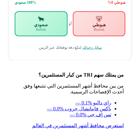
هبوطي
0
%
% صعودي
100
🐂
🐻
أو
هبوطي
صعودي
Bullish
Bearish
سجّل دخولك
لتتبّع دقة توقعاتك عبر الزمن.
من يمتلك سهم TRI من كبار المستثمرين؟
من بين محافظ أشهر المستثمرين التي نتتبعها وفق
أحدث الإفصاحات الرسمية.
راي داليو
— 0.1%
باكس فاينانشال جروب
— 0.0%
تس إف جي
— 0.0%
استعرض محافظ أشهر المستثمرين في العالم