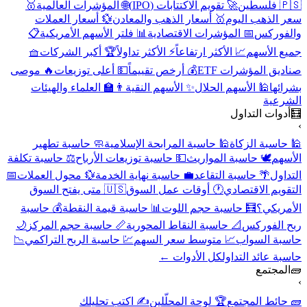
🇵🇸 فلسطين
🚀 تقويم الاكتتابات (IPO)
🌐 المؤشرات العالمية
🥇
سعر الذهب اليوم
🥇 أسعار الذهب والمعادن
💱 أسعار العملات
والفوركس
📅 المؤشرات الاقتصادية
📊 فلتر الأسهم الأمريكية
📋
جميع الأسهم
📈 الأكثر ارتفاعاً
⚡ الأكثر تداولاً
🏆 أكبر الشركات
🧺
صناديق المؤشرات ETF
💰 أرخص تقييماً
💵 أعلى توزيعات
🔥 موصى
بشرائها
🕌 الأسهم الحلال
✨ الأسهم النقية
👨‍🏫 العلماء والهيئات
الشرعية
🧮
أدوات التداول
›
🕌 حاسبة الزكاة
🕌 حاسبة المرابحة الإسلامية
🧼 حاسبة تطهير
الأسهم
🕊️ حاسبة المواريث
💵 حاسبة توزيعات الأرباح
⚖️ حاسبة تكلفة
التداول
🌴 حاسبة التقاعد
💼 حاسبة نهاية الخدمة
💱 محول العملات
📅
التقويم الاقتصادي
🕐 أوقات عمل السوق
🇺🇸 متى يفتح السوق
الأمريكي؟
🧮 حاسبة حجم اللوت
📊 حاسبة قيمة النقطة
💰 حاسبة
ربح الفوركس
📐 حاسبة النقاط المحورية
📏 حاسبة حجم المركز
🌙
حاسبة السواب
📈 متوسط سعر السهم
💹 حاسبة الربح التراكمي
📉
حاسبة عائد التداول
كل الأدوات ←
🧱
المجتمع
›
🧱 حائط المجتمع
🏆 لوحة المحلّلين
✍️ اكتب تحليلك