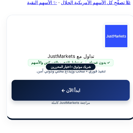
🕌 تصفّح كل الأسهم الأمريكية الحلال
·
✨ الأسهم النقية
تداول مع JustMarkets
✓ بدون عمولة
✓ تداول الذهب والفوركس والأسهم
شريك موثوق • اختيار المحررين
تنفيذ فوري • سحب وإيداع محلي ودولي آمن.
ابدأ الآن ←
مراجعة JustMarkets كاملة