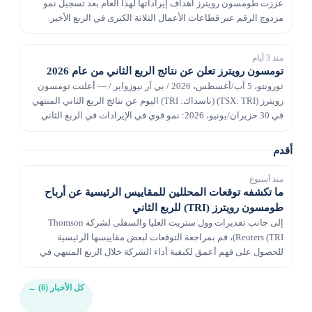
عززت طومسون رويترز أهداف إيراداتها لهذا العام بعد تسجيل نمو
مزدوج الرقم عبر قطاعات الأعمال الثلاثة الكبرى في الربع الأخير.
منذ 3 أيام
تومسون رويترز تعلن عن نتائج الربع الثاني من عام 2026
تورونتو، 5 آب/أغسطس، 2026 / بي آر نيوزواير / — أعلنت تومسون
رويترز (TSX: TRI) (ناسداك: TRI) اليوم عن نتائج الربع الثاني المنتهي
في 30 حزيران/يونيو، 2026: نمو قوي في الإيرادات في الربع الثاني
ارتفع إجمالي إيرادات الشركة ب...
أقدم
منذ أسبوع
ما تكشفه توقعات المحللين للمقاييس الرئيسية عن أرباح
طومسون رويترز (TRI) للربع الثاني
إلى جانب تقديرات وول ستريت العليا والسفلى لشركة Thomson
Reuters (TRI)، قم بمراجعة التوقعات لبعض مقاييسها الرئيسية
للحصول على فهم أعمق لكيفية أداء الشركة خلال الربع المنتهي في
يونيو 2026.
كل الأخبار (6)
←