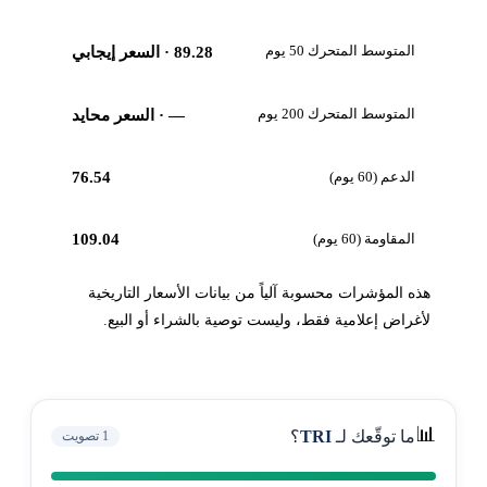
المتوسط المتحرك 50 يوم
89.28
· السعر إيجابي
المتوسط المتحرك 200 يوم
—
· السعر محايد
الدعم (60 يوم)
76.54
المقاومة (60 يوم)
109.04
هذه المؤشرات محسوبة آلياً من بيانات الأسعار التاريخية
لأغراض إعلامية فقط، وليست توصية بالشراء أو البيع.
📊
ما توقّعك لـ
TRI
؟
1
تصويت