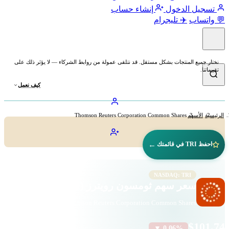
تسجيل الدخول
إنشاء حساب
💬 واتساب
✈️ تليجرام
نختار جميع المنتجات بشكل مستقل. قد نتلقى عمولة من روابط الشركاء — لا يؤثر ذلك على
تقييماتنا.
كيف نعمل
الرئيسية
الأسهم
Thomson Reuters Corporation Common Shares
←
احفظ TRI في قائمتك
NASDAQ: TRI
سعر سهم ثومسون رويترز (TRI)
Thomson Reuters Corporation Common Shares · الصناعات · ناسداك
$101.74
▼ 0.06%