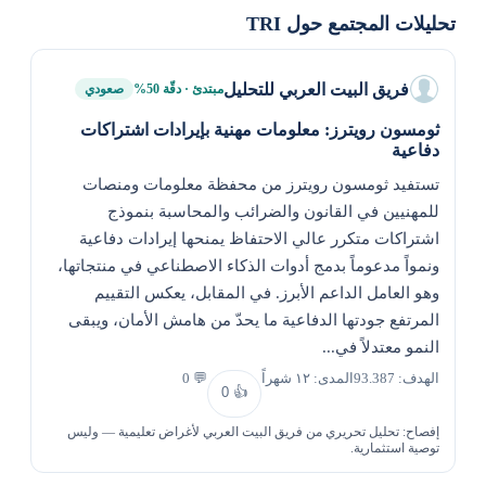
تحليلات المجتمع حول TRI
فريق البيت العربي للتحليل
مبتدئ · دقّة 50%
صعودي
ثومسون رويترز: معلومات مهنية بإيرادات اشتراكات
دفاعية
تستفيد ثومسون رويترز من محفظة معلومات ومنصات
للمهنيين في القانون والضرائب والمحاسبة بنموذج
اشتراكات متكرر عالي الاحتفاظ يمنحها إيرادات دفاعية
ونمواً مدعوماً بدمج أدوات الذكاء الاصطناعي في منتجاتها،
وهو العامل الداعم الأبرز. في المقابل، يعكس التقييم
المرتفع جودتها الدفاعية ما يحدّ من هامش الأمان، ويبقى
النمو معتدلاً في...
الهدف: 93.387
المدى: ١٢ شهراً
💬 0
0
👍
إفصاح: تحليل تحريري من فريق البيت العربي لأغراض تعليمية — وليس
توصية استثمارية.