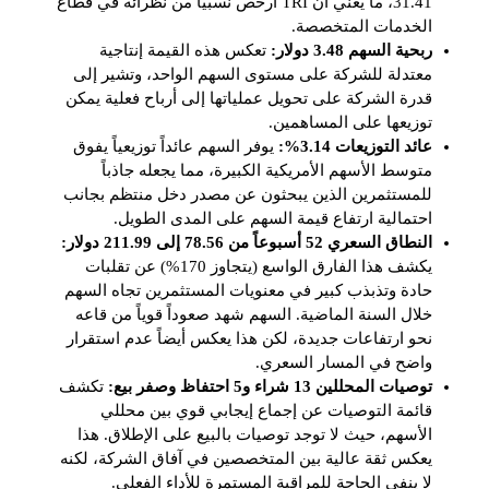
31.41، ما يعني أن TRI أرخص نسبياً من نظرائه في قطاع
الخدمات المتخصصة.
ربحية السهم 3.48 دولار:
تعكس هذه القيمة إنتاجية
معتدلة للشركة على مستوى السهم الواحد، وتشير إلى
قدرة الشركة على تحويل عملياتها إلى أرباح فعلية يمكن
توزيعها على المساهمين.
عائد التوزيعات 3.14%:
يوفر السهم عائداً توزيعياً يفوق
متوسط الأسهم الأمريكية الكبيرة، مما يجعله جاذباً
للمستثمرين الذين يبحثون عن مصدر دخل منتظم بجانب
احتمالية ارتفاع قيمة السهم على المدى الطويل.
النطاق السعري 52 أسبوعاً من 78.56 إلى 211.99 دولار:
يكشف هذا الفارق الواسع (يتجاوز 170%) عن تقلبات
حادة وتذبذب كبير في معنويات المستثمرين تجاه السهم
خلال السنة الماضية. السهم شهد صعوداً قوياً من قاعه
نحو ارتفاعات جديدة، لكن هذا يعكس أيضاً عدم استقرار
واضح في المسار السعري.
توصيات المحللين 13 شراء و5 احتفاظ وصفر بيع:
تكشف
قائمة التوصيات عن إجماع إيجابي قوي بين محللي
الأسهم، حيث لا توجد توصيات بالبيع على الإطلاق. هذا
يعكس ثقة عالية بين المتخصصين في آفاق الشركة، لكنه
لا ينفي الحاجة للمراقبة المستمرة للأداء الفعلي.