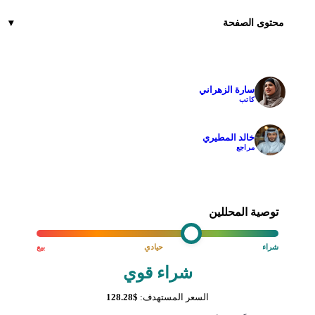
محتوى الصفحة
سارة الزهراني
✓
كاتب
خالد المطيري
✓
مراجع
توصية المحللين
شراء
حيادي
بيع
شراء قوي
السعر المستهدف:
$128.28