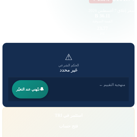
سعر إغلاق
7 أغسطس 2026
18.06 K
36.11 B
القيمة السوقية
حجم التداول
3.48
23.77
EPS
P/E
⚠
الحكم الشرعي
غير محدد
منهجية التقييم ←
🔔
نبّهني عند التغيّر
استثمر في TRI
فتح حساب